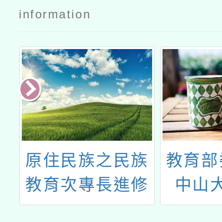
information
大
原住民族之民族
教育部
中
教育次專長進修
中山
精
學分班
114