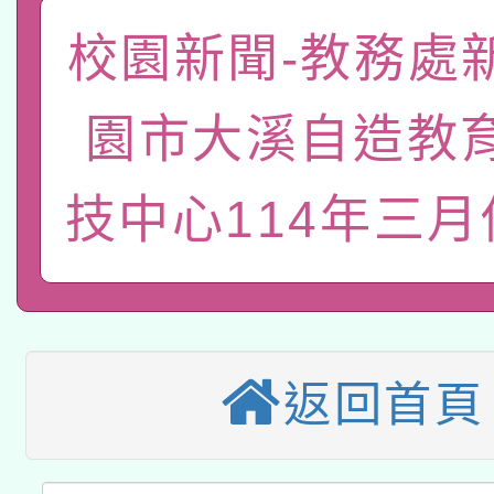
「數位內容與教學軟體線
校園新聞-教務處
有關大陸委員會函釋公
pilot」
園市大溪自造教
轉知經濟部水利署委託
薪期間赴陸應申請許可
115年8月22日(星期六)
業技術研究院辦理「11
技中心114年三
2026年桃園地景藝術
桃園市孔廟祈福系列活
用水績優單位及節水達
本校115學年度第2次
開 智慧啟航」
動」
適應運動共學行動站研
招甄選結果公告(無人
返回首頁
本館辦理115年度閱讀
招)
科技賦能─人工智慧(AI
暨閱讀推動專業研習