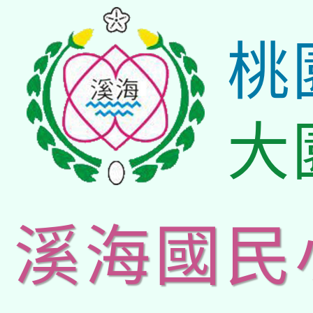
桃
大
溪海國民