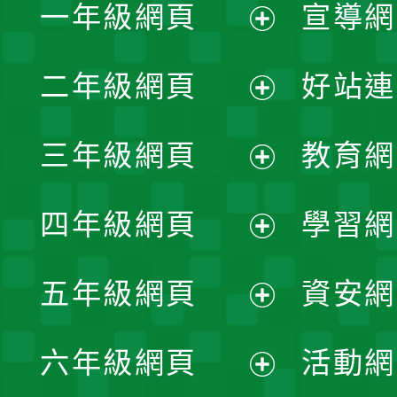
一年級網頁
宣導網
展
二年級網頁
好站連
開
展
三年級網頁
教育網
選
開
展
單
四年級網頁
學習網
選
開
展
單
五年級網頁
資安網
選
開
展
單
六年級網頁
活動網
選
開