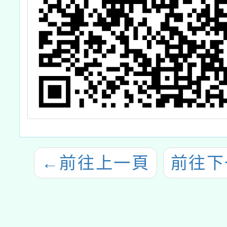
←
前往上一頁
前往下