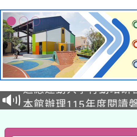
本校115學年度第2次
適應運動共學行動站研
招甄選結果公告(無人
本館辦理115年度閱讀
招)
科技賦能─人工智慧(AI
暨閱讀推動專業研習
A3數位素養講師名單
礎課程