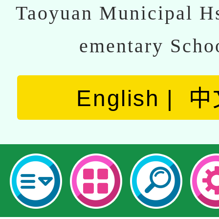
Taoyuan Municipal Hs
ementary Scho
English
中