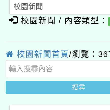
A3數位素養講師名單
礎課程
「數位內容與教學軟體線
校園新聞 / 內容類型：
有關大陸委員會函釋公
pilot」
轉知經濟部水利署委託
薪期間赴陸應申請許可
校園新聞首頁
/瀏覽：36
115年8月22日(星期六)
業技術研究院辦理「11
2026年桃園地景藝術
桃園市孔廟祈福系列活
用水績優單位及節水達
開 智慧啟航」
動」
搜尋