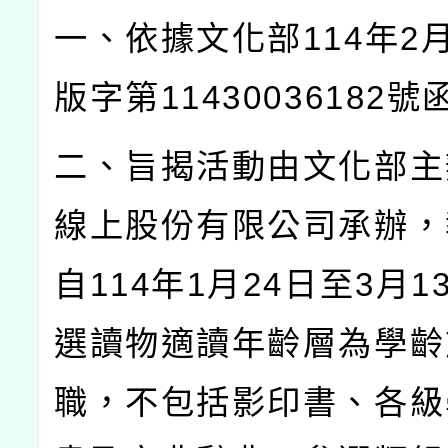
一、依據文化部
114
年
2
版字第
11430036182
號
二、旨揭活動由文化部主
線上股份有限公司承辦，
自
114
年
1
月
24
日至
3
月
1
選讀物適讀年齡層為學齡
職，不包括影印書、各級