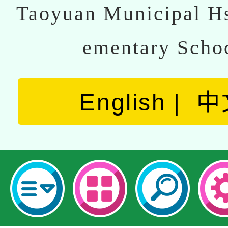
Taoyuan Municipal Hs
ementary Scho
English
中