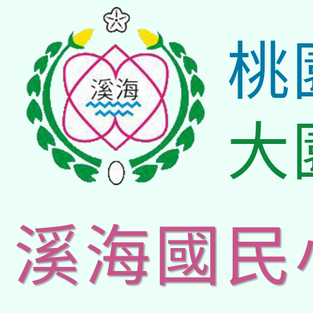
桃
大
溪海國民