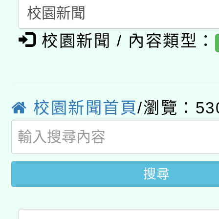
A3數位素養講師名單
礎課程
「數位內容與教學軟體線
校園新聞 / 內容類型：
有關大陸委員會函釋公
pilot」
轉知經濟部水利署委託
薪期間赴陸應申請許可
115年8月22日(星期六)
校園新聞首頁
/瀏覽：53
業技術研究院辦理「11
2026年桃園地景藝術
桃園市孔廟祈福系列活
用水績優單位及節水達
開 智慧啟航」
動」
搜尋