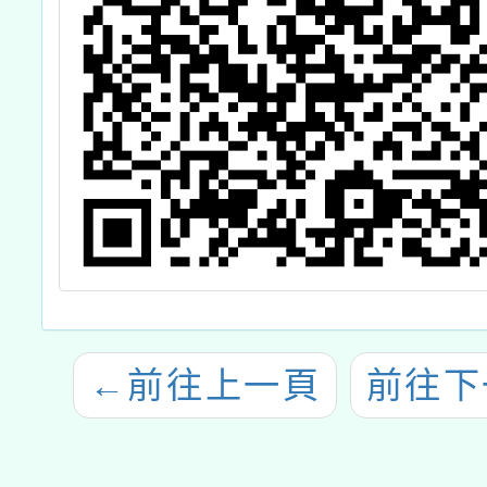
←
前往上一頁
前往下