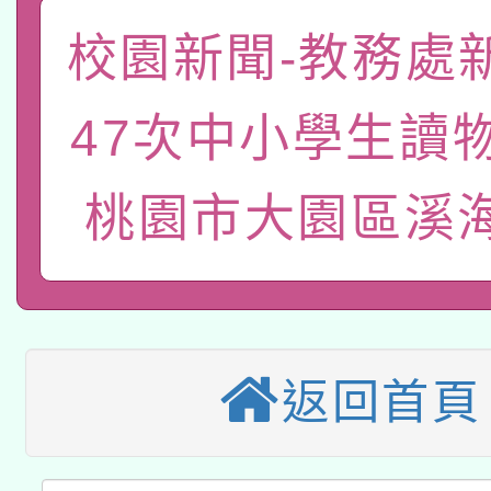
「數位內容與教學軟體線
校園新聞-教務處
有關大陸委員會函釋公
pilot」
轉知經濟部水利署委託
47次中小學生讀物
薪期間赴陸應申請許可
115年8月22日(星期六)
業技術研究院辦理「11
桃園市大園區溪
2026年桃園地景藝術
桃園市孔廟祈福系列活
用水績優單位及節水達
本校115學年度第2次
開 智慧啟航」
動」
適應運動共學行動站研
招甄選結果公告(無人
返回首頁
本館辦理115年度閱讀
招)
科技賦能─人工智慧(AI
暨閱讀推動專業研習