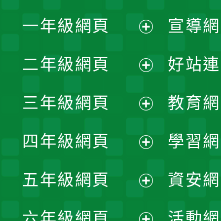
一年級網頁
宣導網
展
二年級網頁
好站連
開
展
三年級網頁
教育網
選
開
展
單
四年級網頁
學習網
選
開
展
單
五年級網頁
資安網
選
開
展
單
六年級網頁
活動網
選