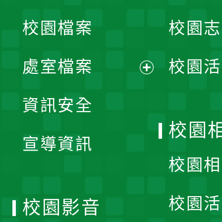
開
校園檔案
校園志
選
單
處室檔案
校園活
展
資訊安全
開
校園
宣導資訊
選
校園相
單
校園活
校園影音