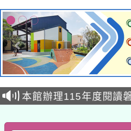
本校115學年度第2次
適應運動共學行動站研
招甄選結果公告(無人
本館辦理115年度閱讀
招)
科技賦能─人工智慧(AI
暨閱讀推動專業研習
A3數位素養講師名單
礎課程