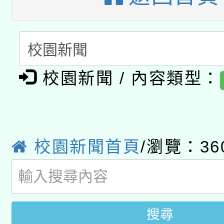
暨閱讀推動專業研習
A3數位素養講師名單
礎課程
「數位內容與教學軟體線
有關大陸委員會函釋公
pilot」
校園新聞 / 內容類型：
轉知經濟部水利署委託
薪期間赴陸應申請許可
115年8月22日(星期六)
業技術研究院辦理「11
校園新聞首頁
/瀏覽：36
2026年桃園地景藝術
桃園市孔廟祈福系列活
用水績優單位及節水達
開 智慧啟航」
動」
搜尋