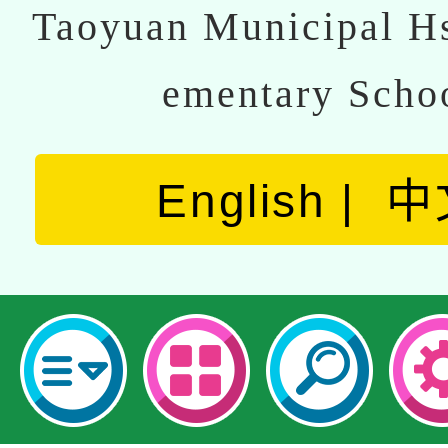
Taoyuan Municipal Hs
ementary Scho
English
中