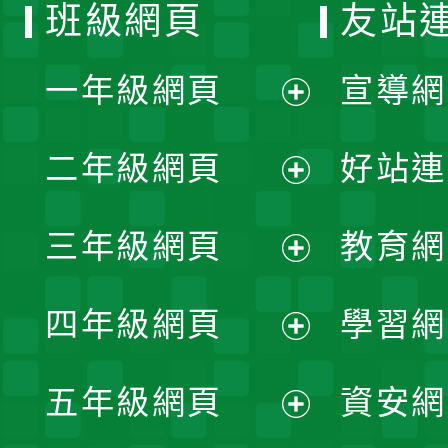
班級網頁
友站
一年級網頁
宣導網
展
二年級網頁
好站連
開
展
三年級網頁
教育網
選
開
展
單
四年級網頁
學習網
選
開
展
單
五年級網頁
資安網
選
開
展