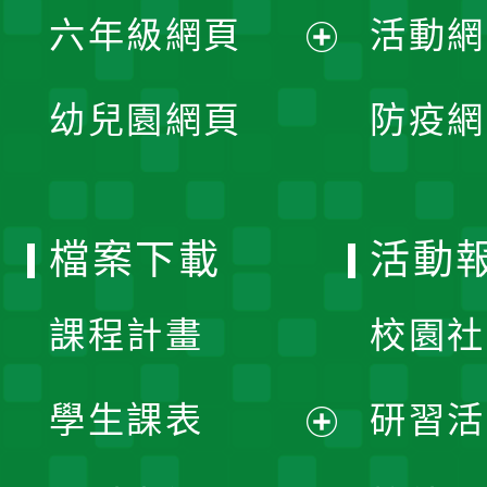
單
六年級網頁
活動網
選
開
展
單
幼兒園網頁
防疫網
選
開
單
選
檔案下載
活動
單
課程計畫
校園社
學生課表
研習活
展