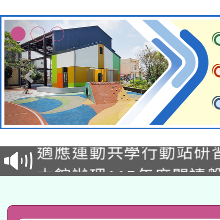
本校115學年度第2次
適應運動共學行動站研
招甄選結果公告(無人
本館辦理115年度閱讀
招)
科技賦能─人工智慧(AI
暨閱讀推動專業研習
A3數位素養講師名單