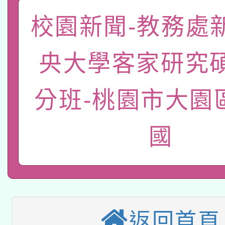
礎課程
校園新聞-教務處
「數位內容與教學軟體線
有關大陸委員會函釋公
pilot」
央大學客家研究
轉知經濟部水利署委託
薪期間赴陸應申請許可
分班-桃園市大園
115年8月22日(星期六)
業技術研究院辦理「11
2026年桃園地景藝術
桃園市孔廟祈福系列活
用水績優單位及節水達
國
本校115學年度第2次
開 智慧啟航」
動」
適應運動共學行動站研
招甄選結果公告(無人
本館辦理115年度閱讀
招)
返回首頁
科技賦能─人工智慧(AI