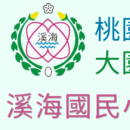
桃
大
溪海國民