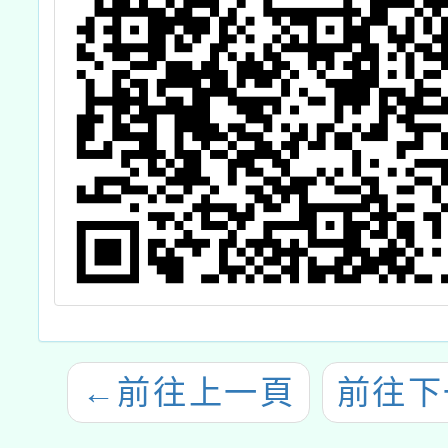
←
前往上一頁
前往下