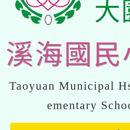
大
溪海國民
Taoyuan Municipal Hs
ementary Scho