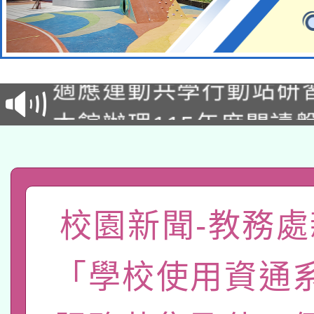
本校115學年度第2次
適應運動共學行動站研
招甄選結果公告(無人
本館辦理115年度閱讀
招)
科技賦能─人工智慧(AI
暨閱讀推動專業研習
A3數位素養講師名單
礎課程
校園新聞-教務處
「數位內容與教學軟體線
有關大陸委員會函釋公
pilot」
「學校使用資通
轉知經濟部水利署委託
薪期間赴陸應申請許可