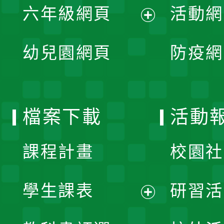
單
六年級網頁
活動網
選
開
展
單
幼兒園網頁
防疫網
選
開
單
選
檔案下載
活動
單
課程計畫
校園社
學生課表
研習活
展