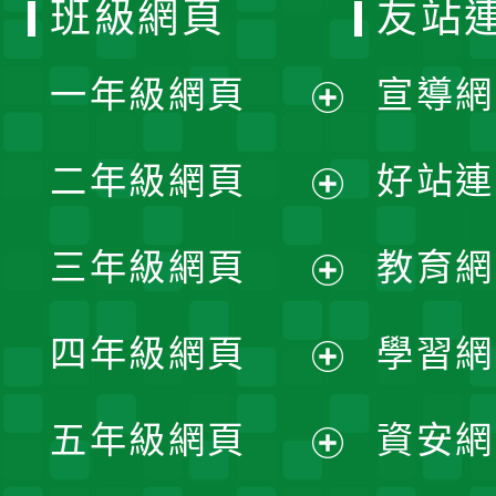
班級網頁
友站
一年級網頁
宣導網
展
二年級網頁
好站連
開
展
三年級網頁
教育網
選
開
展
單
四年級網頁
學習網
選
開
展
單
五年級網頁
資安網
選
開
展