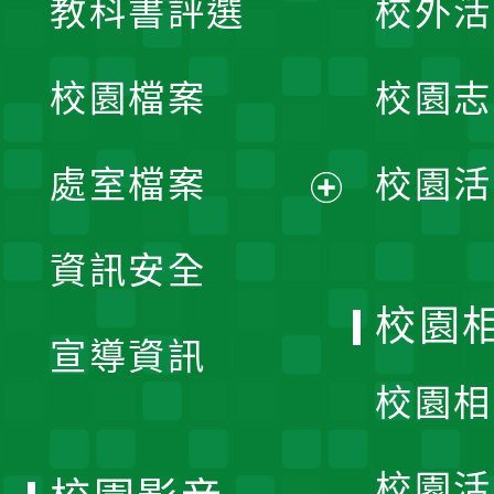
教科書評選
校外活
開
校園檔案
校園志
選
單
處室檔案
校園活
展
資訊安全
開
校園
宣導資訊
選
校園相
單
校園活