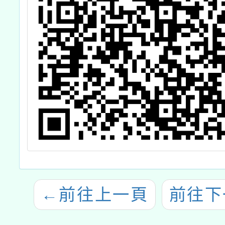
←
前往上一頁
前往下