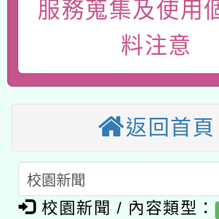
服務蒐集及使用
115年8月22日(星期六)
業技術研究院辦理「11
2026年桃園地景藝術
桃園市孔廟祈福系列活
用水績優單位及節水達
料注意
本校115學年度第2次
開 智慧啟航」
動」
適應運動共學行動站研
招甄選結果公告(無人
本館辦理115年度閱讀
招)
返回首頁
科技賦能─人工智慧(AI
暨閱讀推動專業研習
A3數位素養講師名單
礎課程
「數位內容與教學軟體線
有關大陸委員會函釋公
pilot」
校園新聞 / 內容類型：