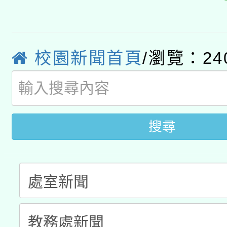
轉知經濟部水利署委託
薪期間赴陸應申請許可
115年8月22日(星期六)
業技術研究院辦理「11
校園新聞首頁
/瀏覽：24
2026年桃園地景藝術
桃園市孔廟祈福系列活
用水績優單位及節水達
開 智慧啟航」
動」
搜尋