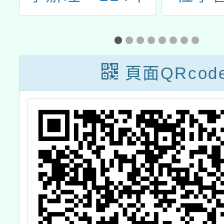
份
度中小學雙語教
案」教
學在職教師增能
習「Ex
學分班」
研
頁面QRcod