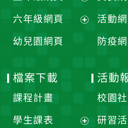
開
展
單
六年級網頁
活動網
選
開
展
單
幼兒園網頁
防疫網
選
開
單
選
檔案下載
活動
單
課程計畫
校園社
學生課表
研習活