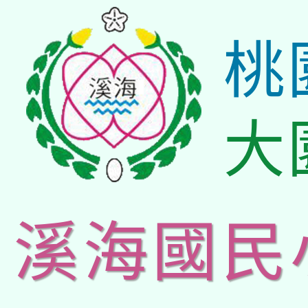
桃
大
溪海國民