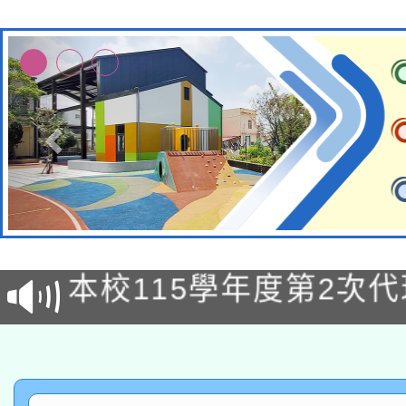
本校115學年度第1次
本校115學年度第2次
第3次招考甄選結果公告
有關原住民族委員會11
次招考甄選結果公告(尚
兒童少年暑期犯罪預防
公告之原住民族歲時祭