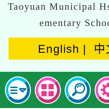
Taoyuan Municipal Hs
ementary Scho
English
中