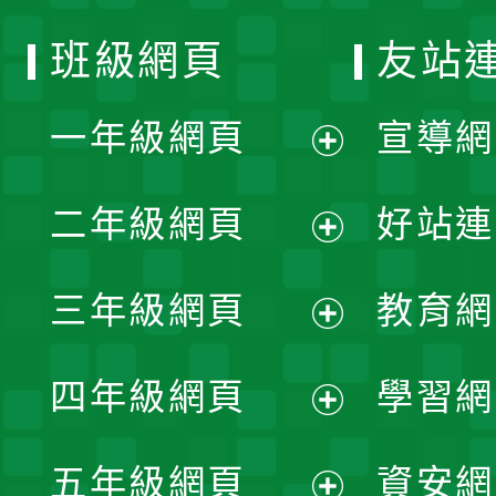
班級網頁
友站
一年級網頁
宣導網
展
二年級網頁
好站連
開
展
三年級網頁
教育網
選
開
展
單
四年級網頁
學習網
選
開
展
單
五年級網頁
資安網
選