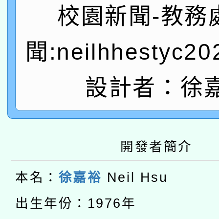
有關本府115年70歲
答一案
一案。
校園新聞-教務
本校115學年度第2次
人員健康講座「吃得安
聞:neilhhestyc2
適應運動共學行動站研
招甄選結果公告(無人
心」，鼓勵退休同仁踴
本館辦理115年度閱讀
招)
設計者：徐
案。
科技賦能─人工智慧(AI
暨閱讀推動專業研習
A3數位素養講師名單
礎課程
開發者簡介
本校115學年度第1次
本校115學年度第2次
第3次招考甄選結果公告
本名：
徐嘉裕
Neil Hsu
有關原住民族委員會11
次招考甄選結果公告(尚
出生年份：1976年