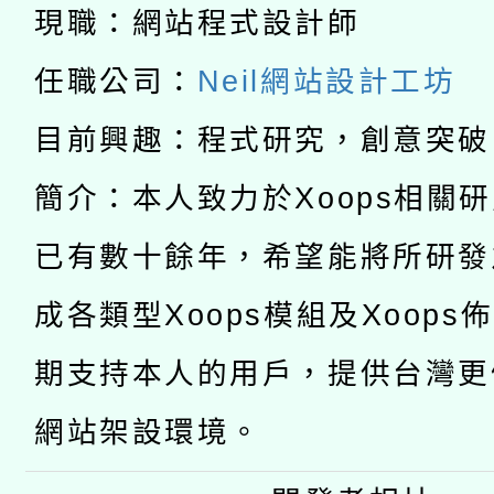
兒童少年暑期犯罪預防
公告之原住民族歲時祭
現職：網站程式設計師
有關本府115年70歲
答一案
一案。
任職公司：
Neil網站設計工坊
本校115學年度第2次
人員健康講座「吃得安
目前興趣：程式研究，創意突破
適應運動共學行動站研
招甄選結果公告(無人
心」，鼓勵退休同仁踴
簡介：本人致力於Xoops相關
本館辦理115年度閱讀
招)
案。
已有數十餘年，希望能將所研發
科技賦能─人工智慧(AI
暨閱讀推動專業研習
成各類型Xoops模組及Xoops
A3數位素養講師名單
礎課程
期支持本人的用戶，提供台灣更
網站架設環境。