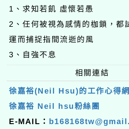
1、求知若飢 虛懷若愚
2、任何被視為感情的枷鎖，都
運而捕捉指間流逝的風
3、自強不息
相關連結
徐嘉裕(Neil Hsu)的工作心得
徐嘉裕 Neil hsu粉絲團
E-MAIL：
b168168tw@gmail