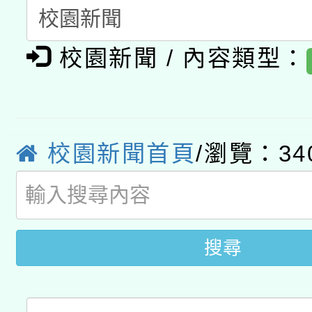
A3數位素養講師名單
礎課程
「數位內容與教學軟體線
校園新聞 / 內容類型：
有關大陸委員會函釋公
pilot」
轉知經濟部水利署委託
薪期間赴陸應申請許可
校園新聞首頁
/瀏覽：34
115年8月22日(星期六)
業技術研究院辦理「11
2026年桃園地景藝術
桃園市孔廟祈福系列活
用水績優單位及節水達
開 智慧啟航」
動」
搜尋