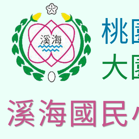
桃
大
溪海國民