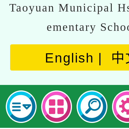
Taoyuan Municipal Hs
ementary Scho
English
中