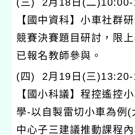
(
三
) 2
月
18
日
(
二
)10:00-
【國中資科】小車社群研
競賽決賽題目研討，限上
已報名教師參與。
(
四
) 2
月
19
日
(
三
)13:20-
【國小科議】程控
遙控小
學
-
以自製雷切小車為例
(
中心子三建議推動課程內