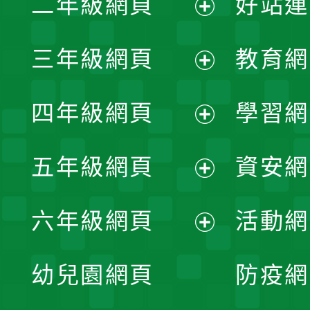
二年級網頁
好站連
開
展
三年級網頁
教育網
選
開
展
單
四年級網頁
學習網
選
開
展
單
五年級網頁
資安網
選
開
展
單
六年級網頁
活動網
選
開
展
單
幼兒園網頁
防疫網
選
開