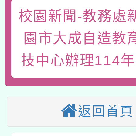
「數位內容與教學軟體線
校園新聞-教務處
有關大陸委員會函釋公
pilot」
園市大成自造教
轉知經濟部水利署委託
薪期間赴陸應申請許可
115年8月22日(星期六)
業技術研究院辦理「11
技中心辦理114年
2026年桃園地景藝術
桃園市孔廟祈福系列活
用水績優單位及節水達
本校115學年度第2次
開 智慧啟航」
動」
適應運動共學行動站研
招甄選結果公告(無人
返回首頁
本館辦理115年度閱讀
招)
科技賦能─人工智慧(AI
暨閱讀推動專業研習