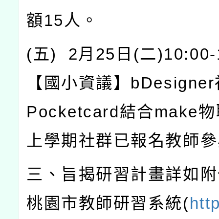
額
15
人。
(
五
) 2
月
25
日
(
二
)10:00-
【國小資議】
bDesigner
Pocketcard
結合
make
物
上學期社群已報名教師參
三、旨揭研習計畫詳如附
桃園市教師研習系統
(
htt