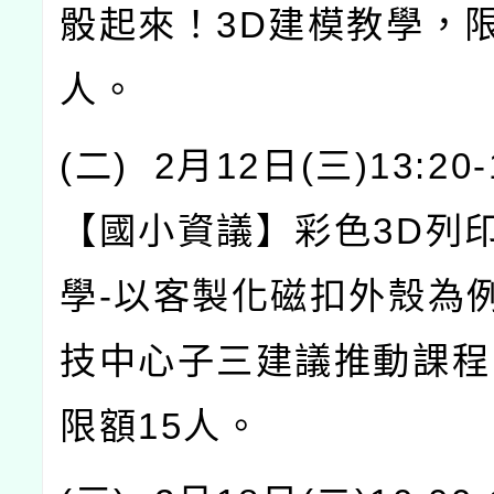
骰起來！
3D
建模教學，
人。
(
二
) 2
月
12
日
(
三
)13:20-
【國小資議】彩色
3D
列
學
-
以客製化磁扣外殼為
技中心子三建議推動課程
限額
15
人。