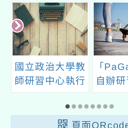
畫
國立政治大學教
「PaG
創
師研習中心執行
自辦研
教育部補助辦理
老厶！
「114年度高級
霸！》
中等以下學校教
用
頁面QRcod