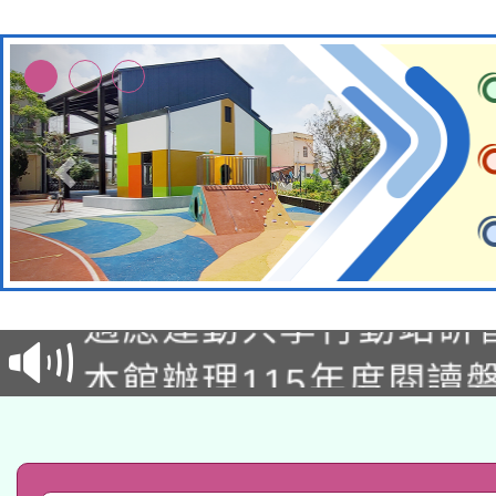
本校115學年度第2次
適應運動共學行動站研
招甄選結果公告(無人
本館辦理115年度閱讀
招)
科技賦能─人工智慧(AI
暨閱讀推動專業研習
A3數位素養講師名單
礎課程