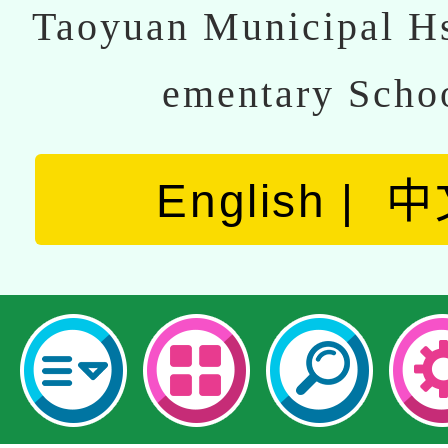
Taoyuan Municipal Hs
ementary Scho
English
中