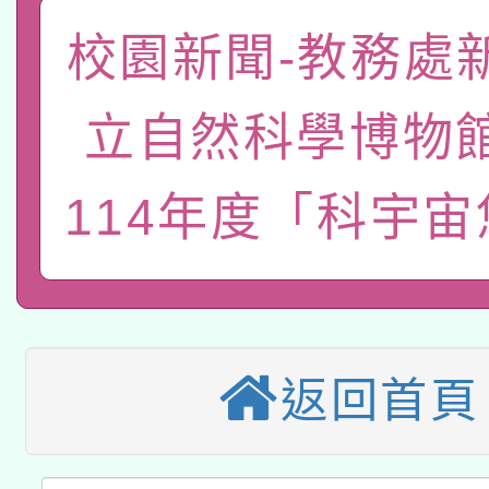
礎課程
校園新聞-教務處
「數位內容與教學軟體線
有關大陸委員會函釋公
pilot」
立自然科學博物
轉知經濟部水利署委託
薪期間赴陸應申請許可
114年度「科宇
115年8月22日(星期六)
業技術研究院辦理「11
2026年桃園地景藝術
桃園市孔廟祈福系列活
用水績優單位及節水達
本校115學年度第2次
開 智慧啟航」
動」
適應運動共學行動站研
招甄選結果公告(無人
返回首頁
本館辦理115年度閱讀
招)
科技賦能─人工智慧(AI