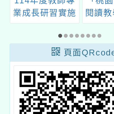
明
114年度教師專
「桃園
理
業成長研習實施
閱讀教
閱
計畫─夢的N次
選
共
方多元工作坊─
南二區臺南場
頁面QRcod