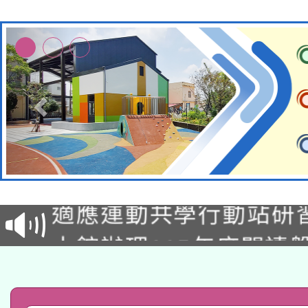
本校115學年度第2次
適應運動共學行動站研
招甄選結果公告(無人
本館辦理115年度閱讀
招)
科技賦能─人工智慧(AI
暨閱讀推動專業研習
A3數位素養講師名單