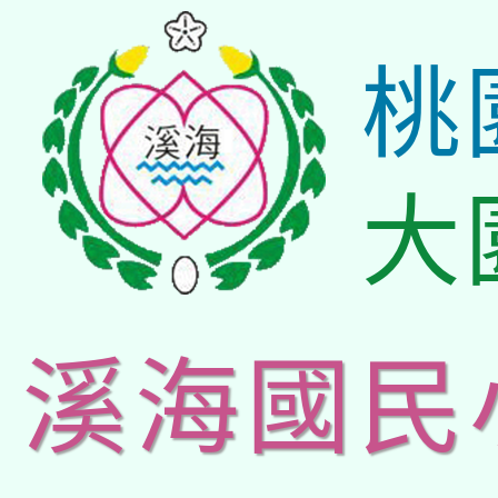
桃
大
溪海國民