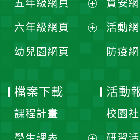
五年級網頁
資安網
選
開
展
單
六年級網頁
活動網
選
開
展
單
幼兒園網頁
防疫網
選
開
單
選
檔案下載
活動
單
課程計畫
校園社
學生課表
研習活