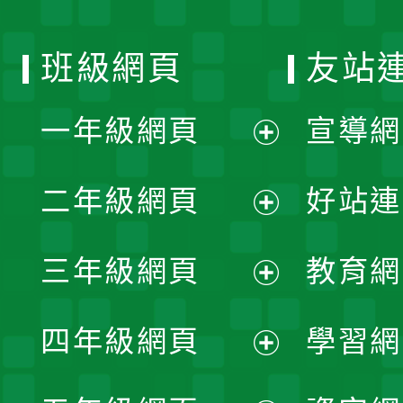
班級網頁
友站
一年級網頁
宣導網
展
二年級網頁
好站連
開
展
三年級網頁
教育網
選
開
展
單
四年級網頁
學習網
選
開
展
單