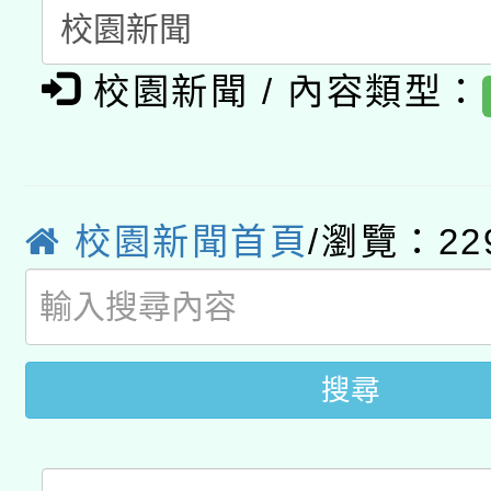
暨閱讀推動專業研習
A3數位素養講師名單
礎課程
校園新聞 / 內容類型：
「數位內容與教學軟體線
有關大陸委員會函釋公
pilot」
轉知經濟部水利署委託
薪期間赴陸應申請許可
校園新聞首頁
/瀏覽：22
115年8月22日(星期六)
業技術研究院辦理「11
2026年桃園地景藝術
桃園市孔廟祈福系列活
用水績優單位及節水達
搜尋
開 智慧啟航」
動」