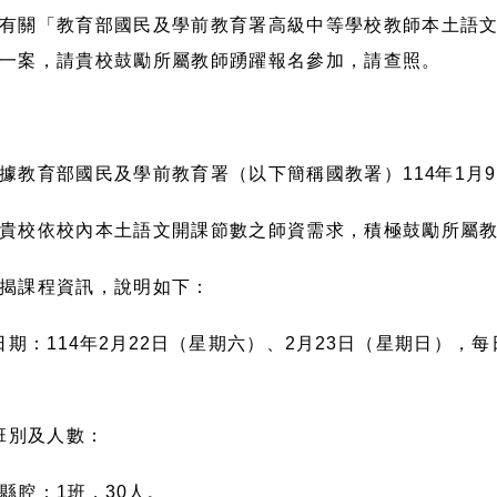
有關「教育部國民及學前教育署高級中等學校教師本土語
一案，請貴校鼓勵所屬教師踴躍報名參加，請查照。
據教育部國民及學前教育署（以下簡稱國教署）
114
年
1
月
9
貴校依校內本土語文開課節數之師資需求，積極鼓勵所屬
揭課程資訊，說明如下：
日期：
114
年
2
月
22
日（星期六）、
2
月
23
日（星期日），每
班別及人數：
縣腔：
1
班，
30
人。