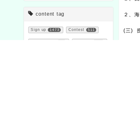
content tag
２、海
Sign up
1473
Contest
511
(
三
)
Propaganda
114
Activity
1054
(
四
)
study
1706
Notice
33
１、第
festival
2
important
20
證之高
course
205
bulletin
1572
２、第
feature
1
teaching
7
證之國
study
75
News
38
３、第
證之國
Page QRcode