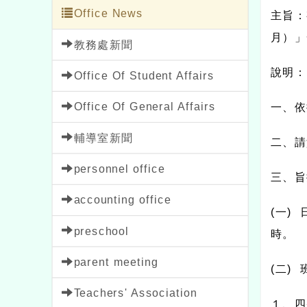
Office News
主旨：
月）」
教務處新聞
說明：
Office Of Student Affairs
Office Of General Affairs
一、依
輔導室新聞
二、請
personnel office
三、旨
accounting office
(
一
)
preschool
時。
parent meeting
(
二
)
Teachers' Association
１、四