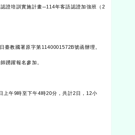
文認證培訓實施計畫
─114
年客語認證加強班（
2
日臺教國署原字第
1140001572B
號函辦理。
教師踴躍報名參加。
日上午
9
時至下午
4
時
20
分，共計
2
日，
12
小