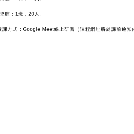
陸腔：
1
班，
20
人。
授課方式：
Google Meet
線上研習（課程網址將於課前通知
報名資格：
一順位：已參加過高級中等學校本土語文教育資源中心辦
級中等學校現職合格教師。
二順位：已參加過高級中等學校本土語文教育資源中心辦
民中學現職合格教師。
三順位：已參加過高級中等學校本土語文教育資源中心辦
民小學現職合格教師。