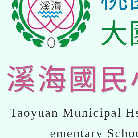
大
溪海國民
Taoyuan Municipal Hs
ementary Scho