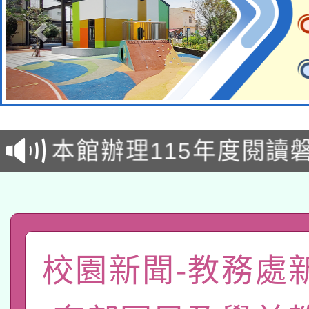
本校115學年度第2次
適應運動共學行動站研
招甄選結果公告(無人
本館辦理115年度閱讀
招)
科技賦能─人工智慧(AI
暨閱讀推動專業研習
A3數位素養講師名單
礎課程
「數位內容與教學軟體線
校園新聞-教務處
有關大陸委員會函釋公
pilot」