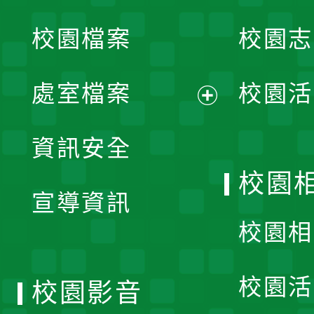
開
校園檔案
校園志
選
單
處室檔案
校園活
展
資訊安全
開
校園
宣導資訊
選
校園相
單
校園活
校園影音