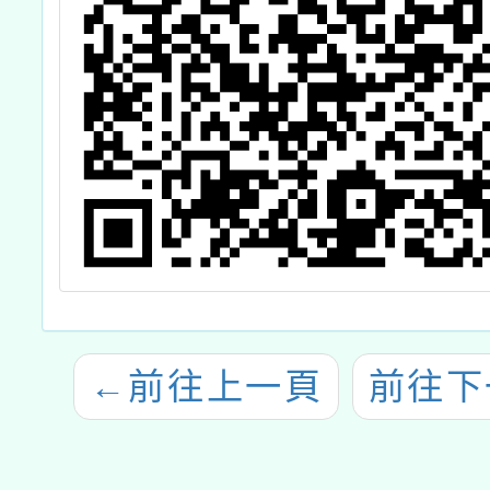
←
前往上一頁
前往下