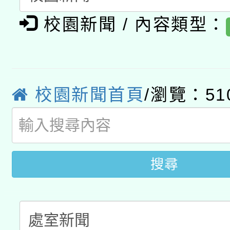
有關大陸委員會函釋公
pilot」
校園新聞 / 內容類型：
轉知經濟部水利署委託
薪期間赴陸應申請許可
115年8月22日(星期六)
業技術研究院辦理「11
2026年桃園地景藝術
桃園市孔廟祈福系列活
用水績優單位及節水達
校園新聞首頁
/瀏覽：51
開 智慧啟航」
動」
搜尋