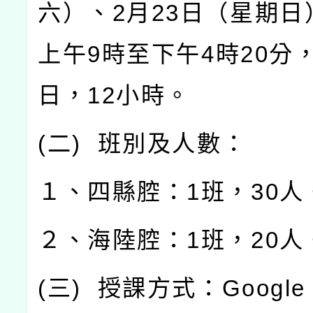
六）、
2
月
23
日（星期日
上午
9
時至下午
4
時
20
分
日，
12
小時。
(
二
)
班別及人數：
１、四縣腔：
1
班，
30
人
２、海陸腔：
1
班，
20
人
(
三
)
授課方式：
Google