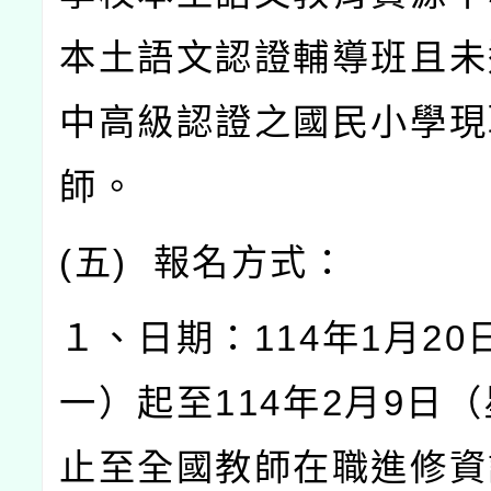
本土語文認證輔導班且未
中高級認證之國民小學現
師。
(
五
)
報名方式：
１、日期：
114
年
1
月
20
一）起至
114
年
2
月
9
日（
止至全國教師在職進修資