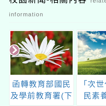
relat
畫─114年
畫─114年
客語認證加
客語認證加
information
強班（2
強班（2
月）
月）公文國
教署
民
「次世代數位公
「202
下
民素養教育論
你的翅