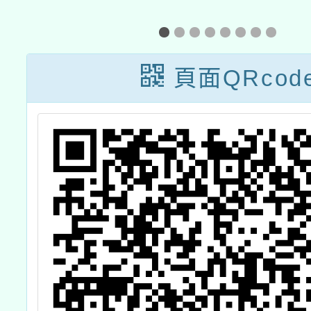
國
壇」
著愛、
學
望起
頁面QRcod
外
』
-
馬
活
」