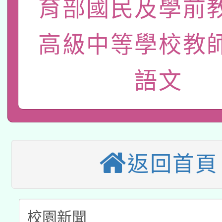
轉知經濟部水利署委託
薪期間赴陸應申請許可
育部國民及學前
115年8月22日(星期六)
業技術研究院辦理「11
高級中等學校教
2026年桃園地景藝術
桃園市孔廟祈福系列活
用水績優單位及節水達
本校115學年度第2次
語文
開 智慧啟航」
動」
適應運動共學行動站研
招甄選結果公告(無人
本館辦理115年度閱讀
招)
科技賦能─人工智慧(AI
暨閱讀推動專業研習
返回首頁
A3數位素養講師名單
礎課程
「數位內容與教學軟體線