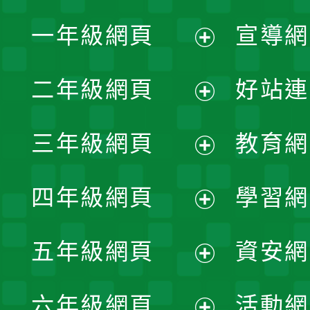
一年級網頁
宣導網
展
二年級網頁
好站連
開
展
三年級網頁
教育網
選
開
展
單
四年級網頁
學習網
選
開
展
單
五年級網頁
資安網
選
開
展
單
六年級網頁
活動網
選