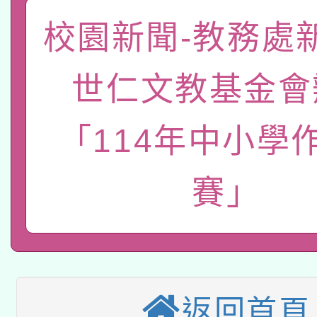
礎課程
「數位內容與教學軟體線
校園新聞-教務處
有關大陸委員會函釋公
pilot」
世仁文教基金會
轉知經濟部水利署委託
薪期間赴陸應申請許可
「114年中小學
115年8月22日(星期六)
業技術研究院辦理「11
2026年桃園地景藝術
桃園市孔廟祈福系列活
用水績優單位及節水達
賽」
本校115學年度第2次
開 智慧啟航」
動」
適應運動共學行動站研
招甄選結果公告(無人
本館辦理115年度閱讀
招)
返回首頁
科技賦能─人工智慧(AI