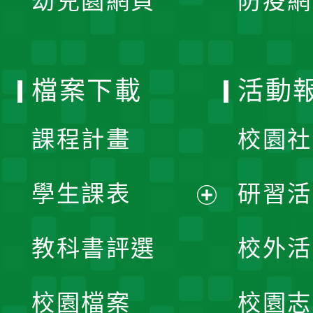
幼兒園網頁
防疫網
選
開
單
選
檔案下載
活動
單
課程計畫
校園社
學生課表
研習活
展
教科書評選
校外活
開
校園檔案
校園志
選