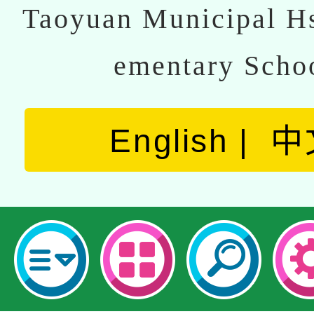
Taoyuan Municipal Hs
ementary Scho
English
中