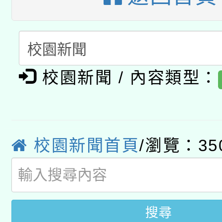
暨閱讀推動專業研習
A3數位素養講師名單
礎課程
「數位內容與教學軟體線
有關大陸委員會函釋公
pilot」
校園新聞 / 內容類型：
轉知經濟部水利署委託
薪期間赴陸應申請許可
115年8月22日(星期六)
業技術研究院辦理「11
校園新聞首頁
/瀏覽：35
2026年桃園地景藝術
桃園市孔廟祈福系列活
用水績優單位及節水達
開 智慧啟航」
動」
搜尋