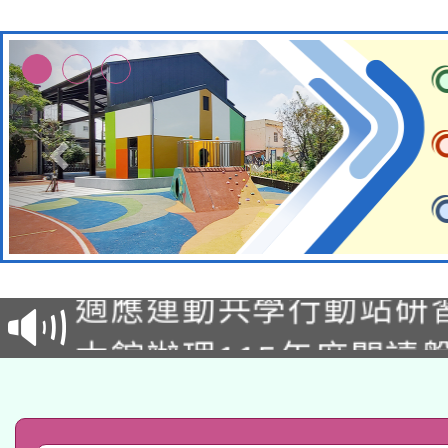
本校115學年度第2次
適應運動共學行動站研
招甄選結果公告(無人
本館辦理115年度閱讀
招)
科技賦能─人工智慧(AI
暨閱讀推動專業研習
A3數位素養講師名單