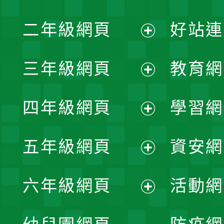
展
二年級網頁
好站連
開
展
三年級網頁
教育網
選
開
展
單
四年級網頁
學習網
選
開
展
單
五年級網頁
資安網
選
開
展
單
六年級網頁
活動網
選
開
展
單