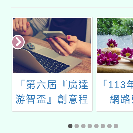
諮
「第六屆『廣達
「113年
務
游智盃』創意程
網路
式競賽」