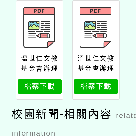
溫世仁文教
溫世仁文教
基金會辦理
基金會辦理
「114年中
「114年中
檔案下載
檔案下載
小學作文比
小學作文比
賽」公文
賽」實施計
畫
校園新聞-相關內容
relat
information