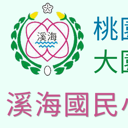
桃
大
溪海國民