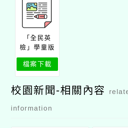
「全民英
檢」學童版
「小學英
檔案下載
檢」（gept
kids）辦理
筆試及口試
校園新聞-相關內容
relat
測驗公文
information