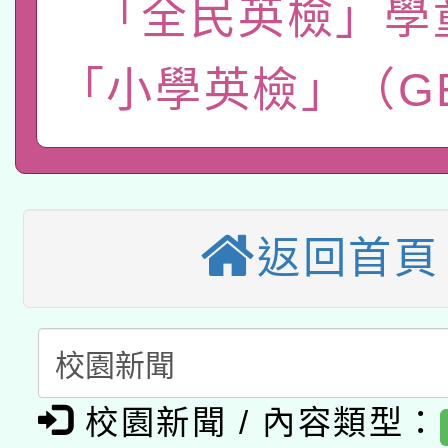
「全民英檢」學
函轉國立臺灣師範大學
新北市政府教育局辦理「
族教育國際趨勢與發展
業成長研習」實施計畫
轉知有關國立成功大學
族語言臺北學習中心11
師專業成長研習實施計
「小學英檢」（GE
教育部國民及學前教育署「
文教學共融平台-教案
「族語學習班」招生簡章
方素養工作坊新北場」
轉知經濟部水利署委託
年度COVID-19疫苗
件」活動簡章
115年8月22日(星期六)
業技術研究院辦理「11
接種對象擴大為「滿6
返回首頁
2026年桃園地景藝術
桃園市孔廟祈福系列活
用水績優單位及節水達
接種之民眾」措施，延長
「2026桃園藝術巡演
開 智慧啟航」
動」
月28日止
轉知教育部國民及學前
關事宜
函轉國家教育研究院中心
國立臺灣師範大學辦理「1
校園新聞 / 內容類型：