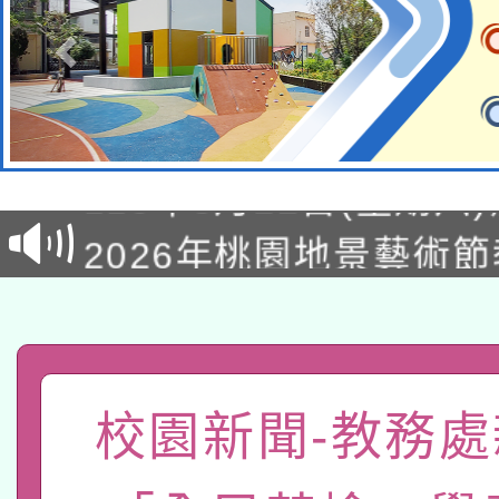
轉知經濟部水利署委託
115年8月22日(星期六)
業技術研究院辦理「11
2026年桃園地景藝術
桃園市孔廟祈福系列活
用水績優單位及節水達
「2026桃園藝術巡演
開 智慧啟航」
動」
轉知教育部國民及學前
關事宜
函轉國家教育研究院中心
國立臺灣師範大學辦理「1
校園新聞-教務處
轉知教育部國民及學前
原住民族教育政策研討
年度健康促進學校輔導