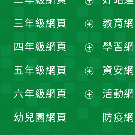
開
展
三年級網頁
教育網
選
開
展
單
四年級網頁
學習網
選
開
展
單
五年級網頁
資安網
選
開
展
單
六年級網頁
活動網
選
開
展
單
幼兒園網頁
防疫網
選
開