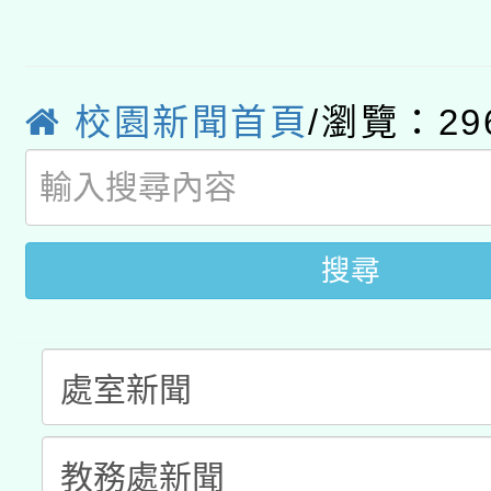
轉知教育部國民及學前
原住民族教育政策研討
年度健康促進學校輔導
函轉國立臺灣師範大學
新北市政府教育局辦理「
族教育國際趨勢與發展
業成長研習」實施計畫
校園新聞首頁
/瀏覽：29
轉知有關國立成功大學
族語言臺北學習中心11
師專業成長研習實施計
教育部國民及學前教育署「
文教學共融平台-教案
「族語學習班」招生簡章
方素養工作坊新北場」
年度COVID-19疫苗
件」活動簡章
搜尋
接種對象擴大為「滿6
接種之民眾」措施，延長
月28日止