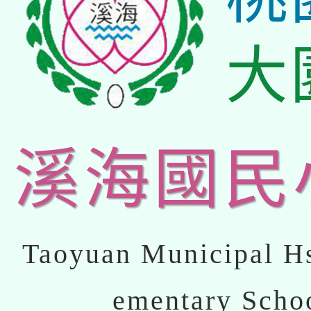
大
溪海國民
Taoyuan Municipal Hs
ementary Scho