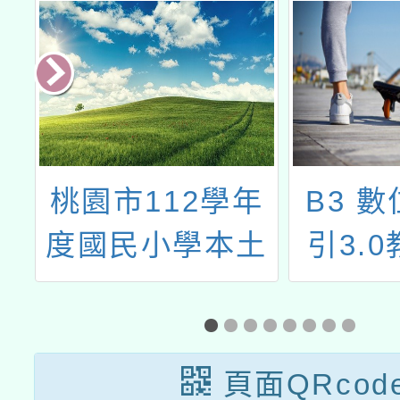
年
B3 數位教學指
平鎮
土
引3.0教師培力
科技中
培
工作坊
七月
證
隊「
實
造所
頁面QRcod