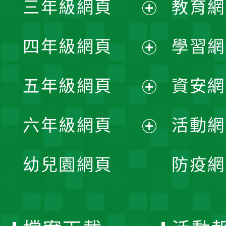
三年級網頁
教育網
選
開
展
單
四年級網頁
學習網
選
開
展
單
五年級網頁
資安網
選
開
展
單
六年級網頁
活動網
選
開
展
單
幼兒園網頁
防疫網
選
開
單
選