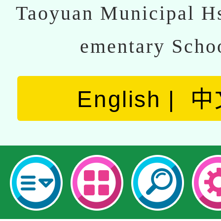
Taoyuan Municipal Hs
ementary Scho
English
中