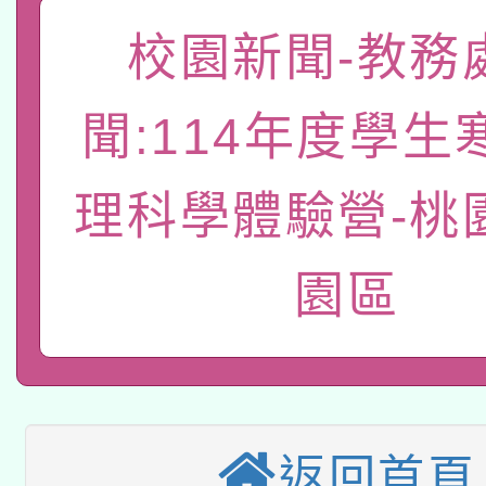
「數位內容與教學軟體線
校園新聞-教務
有關大陸委員會函釋公
pilot」
聞:114年度學生
轉知經濟部水利署委託
薪期間赴陸應申請許可
115年8月22日(星期六)
業技術研究院辦理「11
理科學體驗營-桃
2026年桃園地景藝術
桃園市孔廟祈福系列活
用水績優單位及節水達
園區
本校115學年度第2次
開 智慧啟航」
動」
適應運動共學行動站研
招甄選結果公告(無人
本館辦理115年度閱讀
招)
科技賦能─人工智慧(AI
返回首頁
暨閱讀推動專業研習