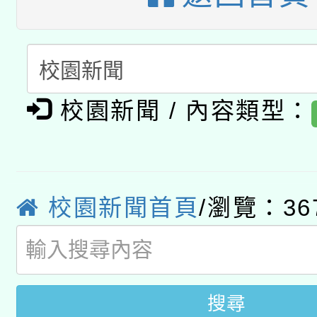
A3數位素養講師名單
礎課程
「數位內容與教學軟體線
有關大陸委員會函釋公
pilot」
校園新聞 / 內容類型：
轉知經濟部水利署委託
薪期間赴陸應申請許可
115年8月22日(星期六)
業技術研究院辦理「11
2026年桃園地景藝術
桃園市孔廟祈福系列活
校園新聞首頁
/瀏覽：36
用水績優單位及節水達
開 智慧啟航」
動」
搜尋