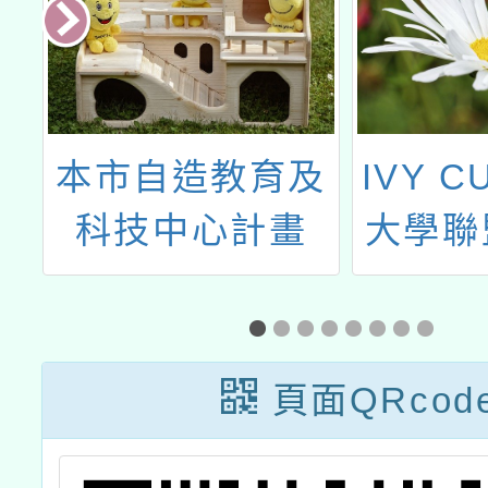
小
本市自造教育及
IVY 
識
科技中心計畫
大學聯
廣
113學年度六月
語
份教師增能研習
內容
頁面QRcod