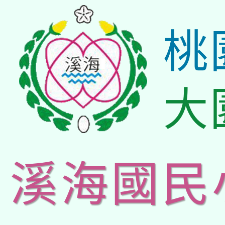
桃
大
溪海國民