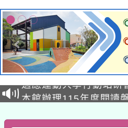
本校115學年度第2次
適應運動共學行動站研
招甄選結果公告(無人
本館辦理115年度閱讀
招)
科技賦能─人工智慧(AI
暨閱讀推動專業研習
A3數位素養講師名單
礎課程