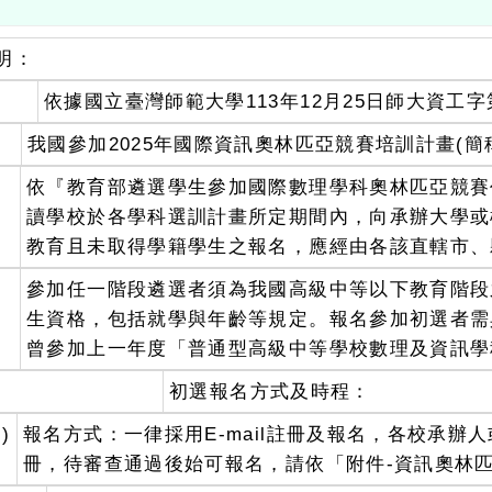
明：
、
依據國立臺灣師範大學113年12月25日師大資工字第1
、
我國參加2025年國際資訊奧林匹亞競賽培訓計畫(簡
、
依『教育部遴選學生參加國際數理學科奧林匹亞競賽
讀學校於各學科選訓計畫所定期間內，向承辦大學或
教育且未取得學籍學生之報名，應經由各該直轄市、
、
參加任一階段遴選者須為我國高級中等以下教育階段
生資格，包括就學與年齡等規定。報名參加初選者需具
曾參加上一年度「普通型高級中等學校數理及資訊學
、
初選報名方式及時程：
)
報名方式：一律採用E-mail註冊及報名，各校承
冊，待審查通過後始可報名，請依「附件-資訊奧林