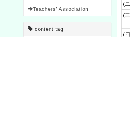
(二
Teachers' Association
(三
content tag
(四
Notice
33
bulletin
1567
１
festival
2
course
205
２
Activity
1054
feature
1
３
study
1704
Contest
511
(五
important
20
teaching
7
六
Propaganda
114
study
75
News
38
Sign up
1473
七
八