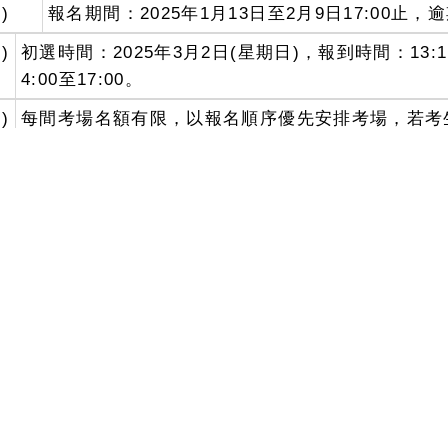
)
報名期間：2025年1月13日至2月9日17:00止
)
初選時間：2025年3月2日(星期日)，報到時間：13:15
4:00至17:00。
)
每間考場名額有限，以報名順序優先安排考場，若考
排考場。
、
臺北：國立臺灣師範大學，考區代碼：TP。
、
臺中：靜宜大學，考區代碼：TX。
、
高雄：國立高雄師範大學，考區代碼：KH。
)
應試注意事項由TOI計畫承辦單位透過報名資料中的E
、
參加113學年度普通型高級中學資訊學科能力競賽
確認是否有意參加第一階段選訓營，並提供該生姓名及
、
TOI選訓營相關程式設計活動皆以C為限。
、
2025年TOI計畫工作小組聯絡資訊：