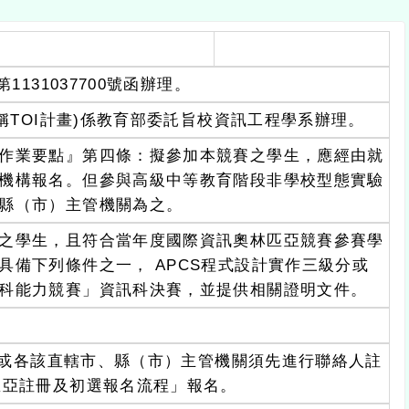
131037700號函辦理。
稱TOI計畫)係教育部委託旨校資訊工程學系辦理。
作業要點』第四條：擬參加本競賽之學生，應經由就
機構報名。但參與高級中等教育階段非學校型態實驗
縣（市）主管機關為之。
之學生，且符合當年度國際資訊奧林匹亞競賽參賽學
備下列條件之一， APCS程式設計實作三級分或
科能力競賽」資訊科決賽，並提供相關證明文件。
辦人或各該直轄市、縣（市）主管機關須先進行聯絡人註
匹亞註冊及初選報名流程」報名。