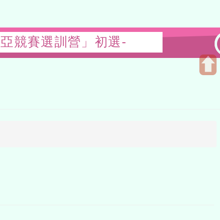
林匹亞競賽選訓營」初選-
Open
uppe
block