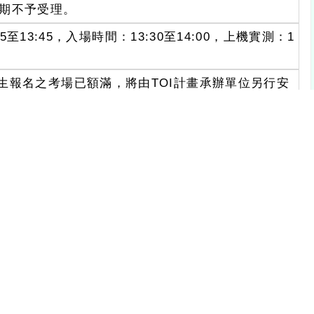
，逾期不予受理。
至13:45，入場時間：13:30至14:00，上機實測：1
生報名之考場已額滿，將由TOI計畫承辦單位另行安
-mail通知推薦學校及學生。
決賽獲一等及二等獎之學生毋須參加初選，但仍需來信
E-mail，以便發送選訓營報名表。