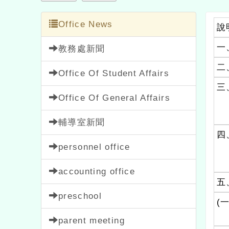
Office News
說
一
教務處新聞
二
Office Of Student Affairs
三
Office Of General Affairs
輔導室新聞
四
personnel office
accounting office
五
preschool
(一
parent meeting