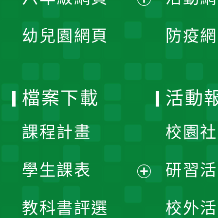
選
開
展
單
幼兒園網頁
防疫網
選
開
單
選
檔案下載
活動
單
課程計畫
校園社
學生課表
研習活
展
教科書評選
校外活