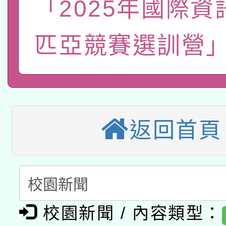
「2025年國際資
函轉國立臺灣師範大學
新北市政府教育局辦理「
族教育國際趨勢與發展
業成長研習」實施計畫
轉知有關國立成功大學
族語言臺北學習中心11
師專業成長研習實施計
匹亞競賽選訓營」
教育部國民及學前教育署「
文教學共融平台-教案
「族語學習班」招生簡章
方素養工作坊新北場」
轉知經濟部水利署委託
年度COVID-19疫苗
件」活動簡章
115年8月22日(星期六)
業技術研究院辦理「11
接種對象擴大為「滿6
返回首頁
2026年桃園地景藝術
桃園市孔廟祈福系列活
用水績優單位及節水達
接種之民眾」措施，延長
「2026桃園藝術巡演
開 智慧啟航」
動」
月28日止
轉知教育部國民及學前
關事宜
函轉國家教育研究院中心
校園新聞 / 內容類型：
國立臺灣師範大學辦理「1