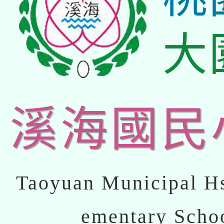
大
溪海國民
Taoyuan Municipal Hs
ementary Scho