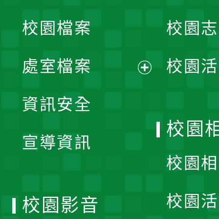
開
校園檔案
校園志
選
單
處室檔案
校園活
展
資訊安全
開
校園
宣導資訊
選
校園相
單
校園活
校園影音