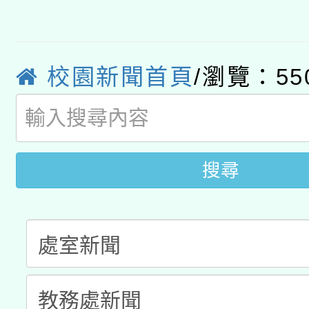
轉知教育部國民及學前
原住民族教育政策研討
年度健康促進學校輔導
函轉國立臺灣師範大學
新北市政府教育局辦理「
族教育國際趨勢與發展
業成長研習」實施計畫
校園新聞首頁
/瀏覽：55
轉知有關國立成功大學
族語言臺北學習中心11
師專業成長研習實施計
教育部國民及學前教育署「
文教學共融平台-教案
「族語學習班」招生簡章
方素養工作坊新北場」
年度COVID-19疫苗
件」活動簡章
搜尋
接種對象擴大為「滿6
接種之民眾」措施，延長
月28日止