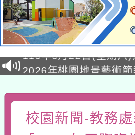
轉知經濟部水利署委託
115年8月22日(星期六)
業技術研究院辦理「11
2026年桃園地景藝術
桃園市孔廟祈福系列活
用水績優單位及節水達
「2026桃園藝術巡演
開 智慧啟航」
動」
轉知教育部國民及學前
關事宜
函轉國家教育研究院中心
國立臺灣師範大學辦理「1
校園新聞-教務處
轉知教育部國民及學前
原住民族教育政策研討
年度健康促進學校輔導