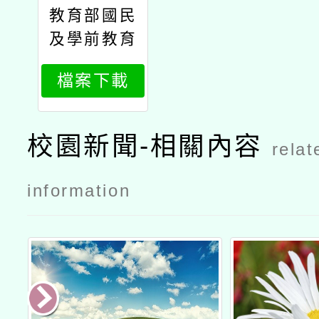
教育部國民
及學前教育
署114年提
檔案下載
升國民中小
學自然科學
領域實驗操
校園新聞-相關內容
relat
作能力計畫
國中
information