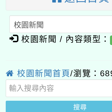
A3數位素養講師名單
礎課程
「數位內容與教學軟體線
有關大陸委員會函釋公
pilot」
校園新聞 / 內容類型：
轉知經濟部水利署委託
薪期間赴陸應申請許可
115年8月22日(星期六)
業技術研究院辦理「11
2026年桃園地景藝術
桃園市孔廟祈福系列活
校園新聞首頁
/瀏覽：68
用水績優單位及節水達
開 智慧啟航」
動」
搜尋