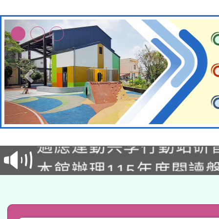
本校115學年度第2次
適應運動共學行動站研
招甄選結果公告(無人
本館辦理115年度閱讀
招)
科技賦能─人工智慧(AI
暨閱讀推動專業研習
A3數位素養講師名單
礎課程