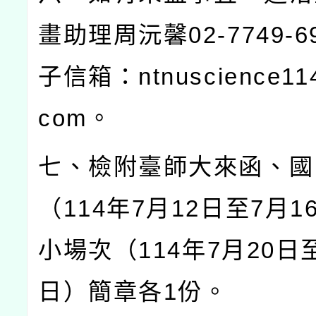
畫助理周沅馨
02-7749-6
子信箱：
ntnuscience11
com
。
七、檢附臺師大來函、國
（
114
年
7
月
12
日至
7
月
1
小場次（
114
年
7
月
20
日
日）簡章各
1
份。