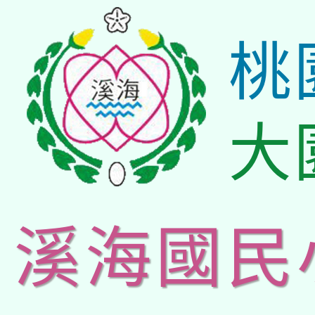
桃
大
溪海國民