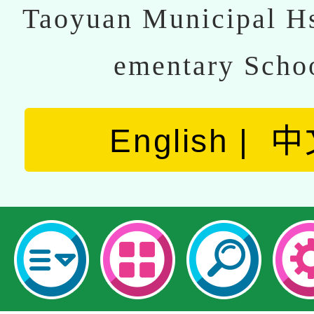
Taoyuan Municipal Hs
ementary Scho
English
中