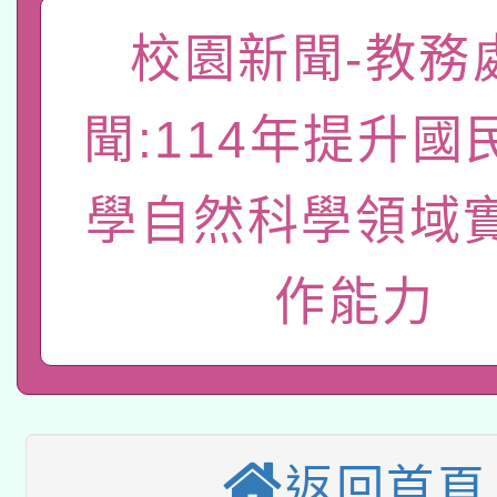
「數位內容與教學軟體線
校園新聞-教務
有關大陸委員會函釋公
pilot」
聞:114年提升國
轉知經濟部水利署委託
薪期間赴陸應申請許可
115年8月22日(星期六)
業技術研究院辦理「11
學自然科學領域
2026年桃園地景藝術
桃園市孔廟祈福系列活
用水績優單位及節水達
作能力
本校115學年度第2次
開 智慧啟航」
動」
適應運動共學行動站研
招甄選結果公告(無人
本館辦理115年度閱讀
招)
科技賦能─人工智慧(AI
返回首頁
暨閱讀推動專業研習