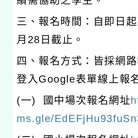
績需協助之學生。
三、報名時間：自即日起
月
28
日截止。
四、報名方式：皆採網路
登入
Google
表單線上報
(
一
)
國中場次報名網址
h
ms.gle/EdEFjHu93fuS