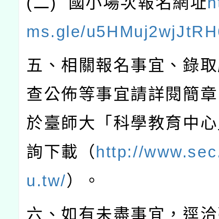
(
二
)
國小場次報名網址
h
ms.gle/u5HMuj2wjJtRH
五、相關報名事宜、錄取
查公佈等事宜請詳閱簡章
於臺師大「科學教育中心
詢下載（
http://www.sec
u.tw/
）。
六、如有未盡事宜，逕洽