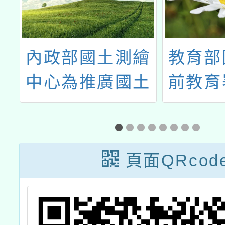
心
內政部國土測繪
教育部
中心為推廣國土
前教育
根
測繪圖資，業製
等學校
作完成「成為識
語文認
增
圖老馬－探索國
施計畫
頁面QRcod
明
土測繪圖資」
次本土
輔