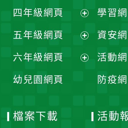
展
單
四年級網頁
學習網
選
開
展
單
五年級網頁
資安網
選
開
展
單
六年級網頁
活動網
選
開
展
單
幼兒園網頁
防疫網
選
開
單
選
檔案下載
活動
單