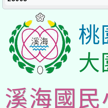
桃
大
溪海國民