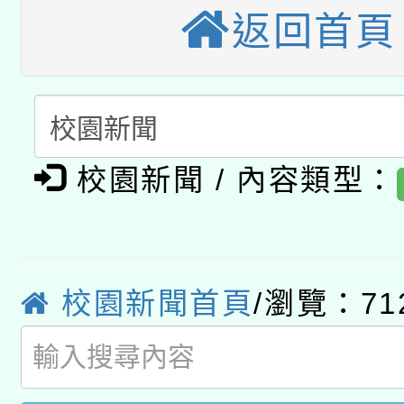
返回首頁
科技賦能─人工智慧(AI
暨閱讀推動專業研習
A3數位素養講師名單
礎課程
「數位內容與教學軟體線
有關大陸委員會函釋公
pilot」
校園新聞 / 內容類型：
轉知經濟部水利署委託
薪期間赴陸應申請許可
115年8月22日(星期六)
業技術研究院辦理「11
校園新聞首頁
/瀏覽：71
2026年桃園地景藝術
桃園市孔廟祈福系列活
用水績優單位及節水達
開 智慧啟航」
動」