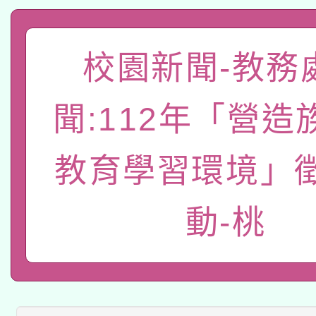
A3數位素養講師名單
礎課程
「數位內容與教學軟體線
校園新聞-教務
有關大陸委員會函釋公
pilot」
聞:112年「營造
轉知經濟部水利署委託
薪期間赴陸應申請許可
教育學習環境」
115年8月22日(星期六)
業技術研究院辦理「11
2026年桃園地景藝術
桃園市孔廟祈福系列活
用水績優單位及節水達
動-桃
本校115學年度第2次
開 智慧啟航」
動」
適應運動共學行動站研
招甄選結果公告(無人
本館辦理115年度閱讀
招)