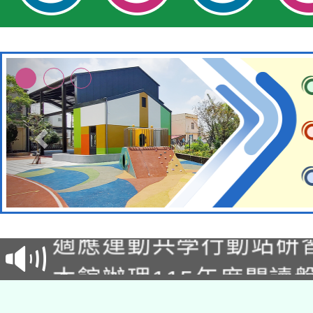
本校115學年度第2次
適應運動共學行動站研
招甄選結果公告(無人
本館辦理115年度閱讀
招)
科技賦能─人工智慧(AI
暨閱讀推動專業研習