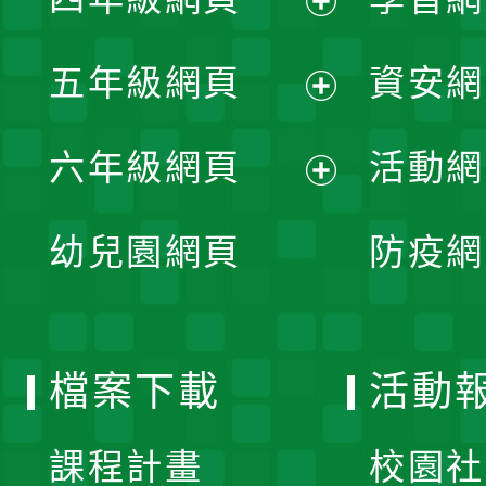
選
開
展
單
五年級網頁
資安網
選
開
展
單
六年級網頁
活動網
選
開
展
單
幼兒園網頁
防疫網
選
開
單
選
檔案下載
活動
單
課程計畫
校園社