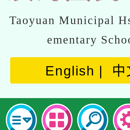
Taoyuan Municipal Hs
ementary Scho
English
中