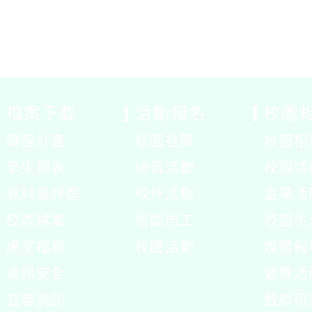
檔案下載
活動報名
校園
課程計畫
校園社團
校園相
展
學生課表
研習活動
校園活
開
展
教科書評選
校外活動
宣導活
選
開
校園檔案
校園志工
校園生
單
選
處室檔案
校園活動
媒體報
單
展
資訊安全
競賽活
開
宣導資訊
教師研
選