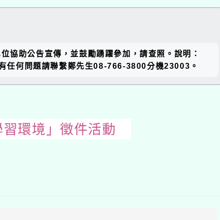
關閉區
單位協助公告宣傳，並鼓勵踴躍參加，請查照。說明：
塊
有任何問題請聯繫鄭先生08-766-3800分機23003。
學習環境」徵件活動
開
啟
上
方
區