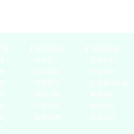
相簿
校園影音
校務專區
簿
宣導影片
場地預約
展
動
特色課程
維修通報
開
展
動
校園影音
公文整合系統
選
開
展
活
校園活動
事項通報
單
選
開
展
展
導
社團影音
網站FAQ
單
選
開
開
動
媒體報導
會議記錄
單
選
選
展
習
單
單