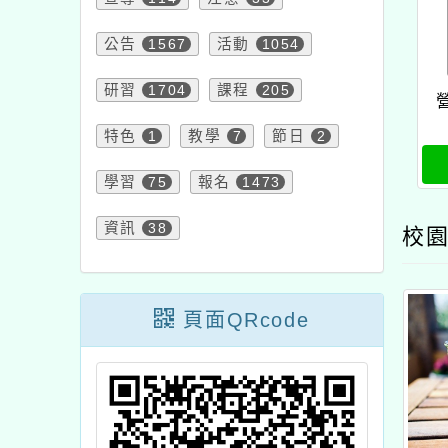
公告
1567
活動
1054
研習
1704
課程
205
特色
1
教學
7
節日
2
學習
75
報名
1473
資訊
38
校園
頁面QRcode