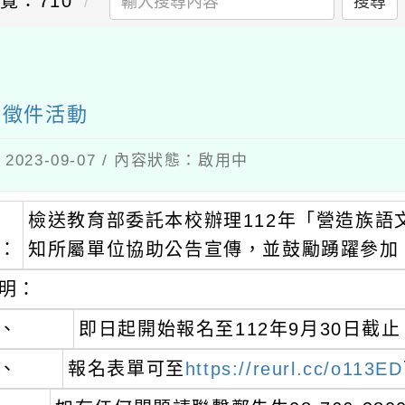
覽：710
搜尋
送出
」徵件活動
023-09-07 / 內容狀態：啟用中
檢送教育部委託本校辦理112年「營造族
：
知所屬單位協助公告宣傳，並鼓勵踴躍參加
明：
、
即日起開始報名至112年9月30日截止
、
報名表單可至
https://reurl.cc/o113ED