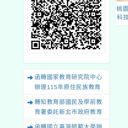
平鎮自造教育及
國立陽明交通大學協助
桃
心辦理114年1-
教育部中小學數位學習
科技
月份教師研習
精進方案A3「數位素
養」培訓通過之講師名
單
函轉國家教育研究院中心
辦理115年原住民族教育
政策研討會「原住民族教
轉知教育部國民及學前教
育國際趨勢與發展」
育署委託新北市政府教育
局辦理「115年度教師專
函轉國立臺灣師範大學辦