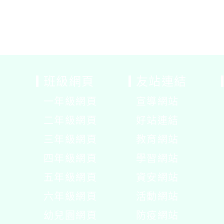
班級網頁
友站連結
一年級網頁
宣導網站
展
二年級網頁
好站連結
開
展
三年級網頁
教育網站
選
開
展
四年級網頁
學習網站
單
選
開
展
五年級網頁
資安網站
單
選
開
展
六年級網頁
活動網站
單
選
開
展
幼兒園網頁
防疫網站
單
選