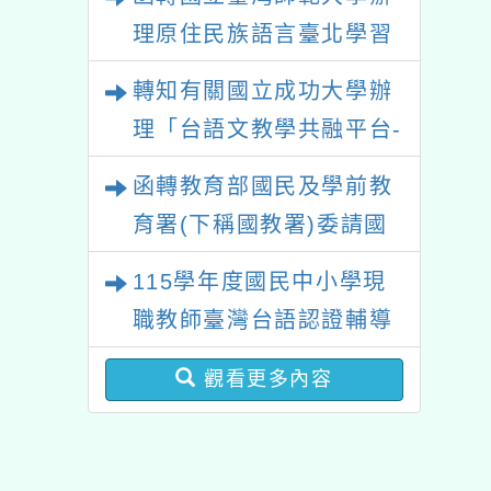
業成長研習實施計畫－夢
理原住民族語言臺北學習
的N次方素養工作坊新北
中心115年度第2期「族語
轉知有關國立成功大學辦
場」計畫
學習班」招生簡章及EDM
理「台語文教學共融平台-
教案暨教學示範徵件」活
函轉教育部國民及學前教
動簡章
育署(下稱國教署)委請國
立臺灣師範大學辦理
115學年度國民中小學現
「115年『青年百億海外
職教師臺灣台語認證輔導
圓夢基金計畫』海外翱翔
增能課程計畫
組G-4-6『健康學一下』
觀看更多內容
澳洲塔斯馬尼亞大學參訪
活動成果發表會」