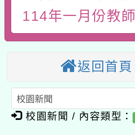
「數位內容與教學軟體線
114年一月份教師
有關大陸委員會函釋公
pilot」
有關原住民族委員會11
薪期間赴陸應申請許可
兒童少年暑期犯罪預防
公告之原住民族歲時祭
返回首頁
有關本府115年70歲
答一案
一案。
本校115學年度第2次
人員健康講座「吃得安
適應運動共學行動站研
招甄選結果公告(無人
心」，鼓勵退休同仁踴
本館辦理115年度閱讀
校園新聞 / 內容類型：
招)
案。
科技賦能─人工智慧(AI
暨閱讀推動專業研習