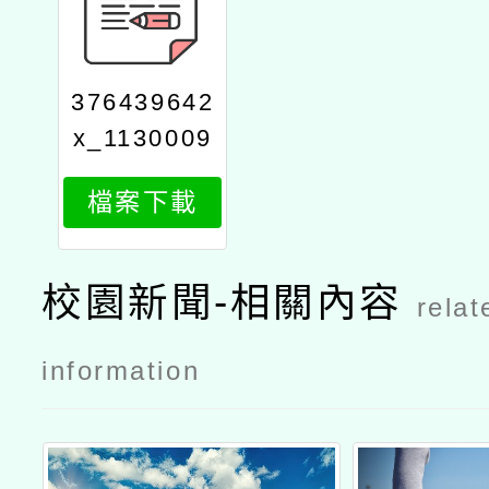
376439642
x_1130009
526_attach
檔案下載
1
校園新聞-相關內容
relat
information