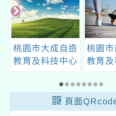
立
桃園市大成自造
桃園市
辦
教育及科技中心
教育及
職
辦理113年1月份
115年
課
教師研習
增
能
頁面QRcod
之