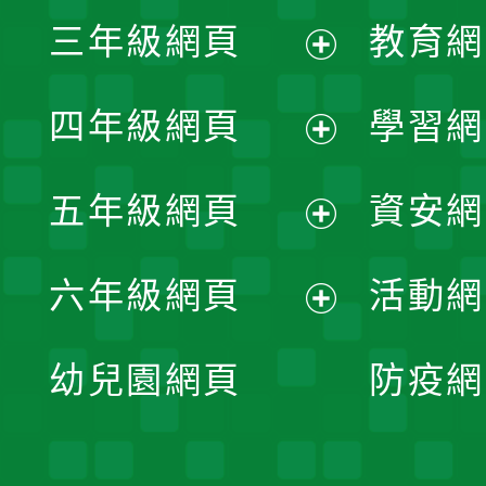
展
三年級網頁
教育網
選
開
展
單
四年級網頁
學習網
選
開
展
單
五年級網頁
資安網
選
開
展
單
六年級網頁
活動網
選
開
展
單
幼兒園網頁
防疫網
選
開
單
選