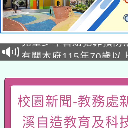
有關原住民族委員會11
兒童少年暑期犯罪預防
公告之原住民族歲時祭
有關本府115年70歲
答一案
一案。
本校115學年度第2次
人員健康講座「吃得安
適應運動共學行動站研
招甄選結果公告(無人
心」，鼓勵退休同仁踴
本館辦理115年度閱讀
招)
校園新聞-教務處
案。
科技賦能─人工智慧(AI
暨閱讀推動專業研習
溪自造教育及科
A3數位素養講師名單
礎課程