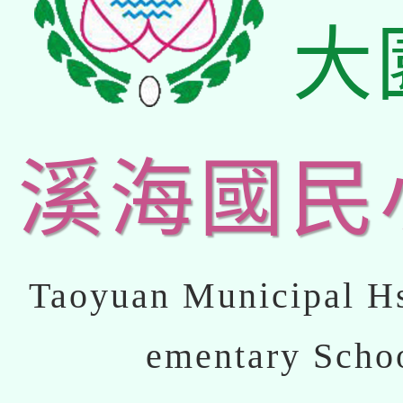
大
溪海國民
Taoyuan Municipal Hs
ementary Scho