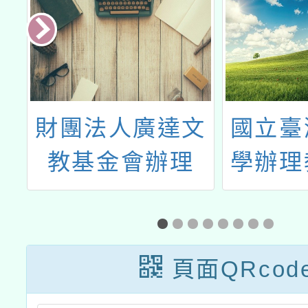
教
財團法人廣達文
國立臺
畫
教基金會辦理
學辦理
漫
「115學年度廣
算思維
師
達『設計學習』
「程式
計畫」徵件
站工
頁面QRcod