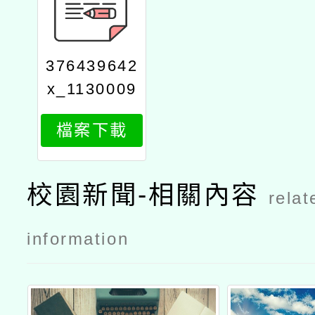
376439642
x_1130009
526_attach
檔案下載
1
校園新聞-相關內容
relat
information