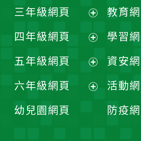
展
三年級網頁
教育網
選
開
展
單
四年級網頁
學習網
選
開
展
單
五年級網頁
資安網
選
開
展
單
六年級網頁
活動網
選
開
展
單
幼兒園網頁
防疫網
選
開
單
選