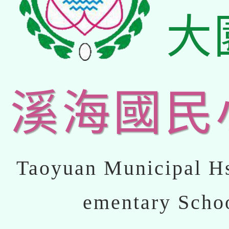
大
溪海國民
Taoyuan Municipal Hs
ementary Scho