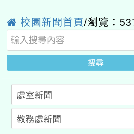
轉知經濟部水利署委託
薪期間赴陸應申請許可
校園新聞首頁
/瀏覽：53
115年8月22日(星期六)
業技術研究院辦理「11
2026年桃園地景藝術
桃園市孔廟祈福系列活
用水績優單位及節水達
開 智慧啟航」
動」
搜尋