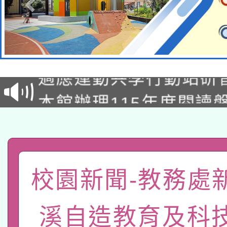
本校115學年度第2次
適應運動共學行動站研
招甄選結果公告(無人
本館辦理115年度閱讀
招)
科技賦能─人工智慧(AI
暨閱讀推動專業研習
A3數位素養講師名單
礎課程
「數位內容與教學軟體線
校園新聞-教務處
有關大陸委員會函釋公
pilot」
溪自造教育及科
轉知經濟部水利署委託
薪期間赴陸應申請許可