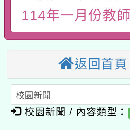
115年8月22日(星期六)
業技術研究院辦理「11
114年一月份教師
2026年桃園地景藝術
桃園市孔廟祈福系列活
用水績優單位及節水達
本校115學年度第2次
開 智慧啟航」
動」
適應運動共學行動站研
招甄選結果公告(無人
返回首頁
本館辦理115年度閱讀
招)
科技賦能─人工智慧(AI
暨閱讀推動專業研習
A3數位素養講師名單
礎課程
校園新聞 / 內容類型：
「數位內容與教學軟體線
有關大陸委員會函釋公
pilot」