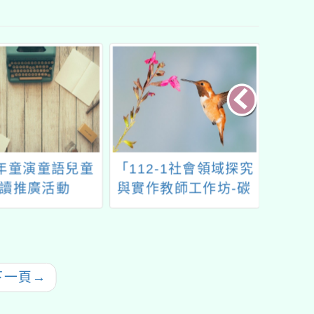
4年童演童語兒童
「112-1社會領域探究
114
讀推廣活動
與實作教師工作坊-碳
教育
排危機(公民與社會
科、跨科場)」
下一頁
→