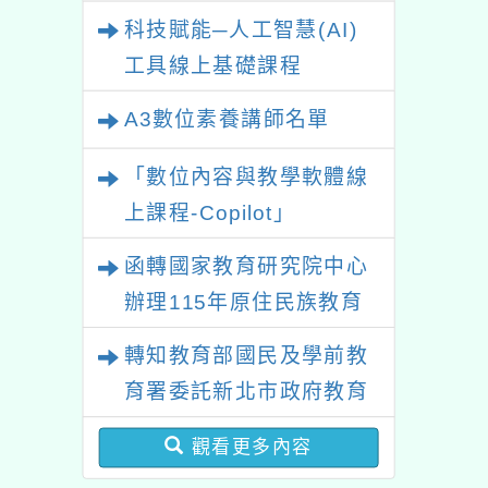
業研習
科技賦能─人工智慧(AI)
工具線上基礎課程
A3數位素養講師名單
「數位內容與教學軟體線
上課程-Copilot」
函轉國家教育研究院中心
辦理115年原住民族教育
政策研討會「原住民族教
轉知教育部國民及學前教
育國際趨勢與發展」
育署委託新北市政府教育
局辦理「115年度教師專
觀看更多內容
業成長研習實施計畫－夢