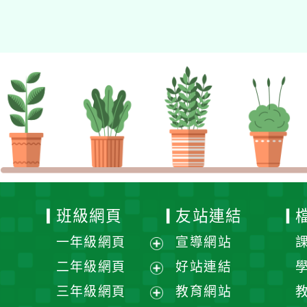
的N次方素養工作坊新北
場」計畫
班級網頁
友站連結
一年級網頁
宣導網站
展
二年級網頁
好站連結
開
展
三年級網頁
教育網站
選
開