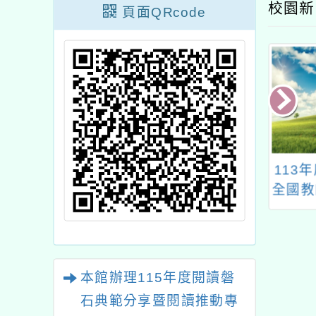
校園新
頁面QRcode
理115年度閱讀
臺灣師範大學心測中心
113
範分享暨閱讀推
PASSION扎根教學團
全國教
動專業研習
隊辦理「國中小教師增
能研習線上說明會」
本館辦理115年度閱讀磐
石典範分享暨閱讀推動專