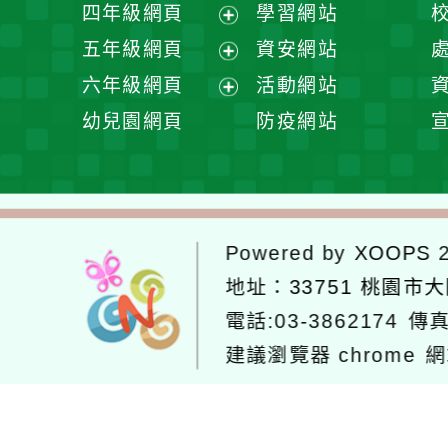
展
四年級網頁
學習網站
單
選
開
展
五年級網頁
資安網站
單
選
開
展
六年級網頁
活動網站
單
選
開
展
幼兒園網頁
防疫網站
單
選
開
單
選
單
Powered by
XOOPS
2
地址：
33751 桃園市
電話:03-3862174
傳真
建議瀏覽器 chrome
網
網站設計：
Neil網站設計
工坊