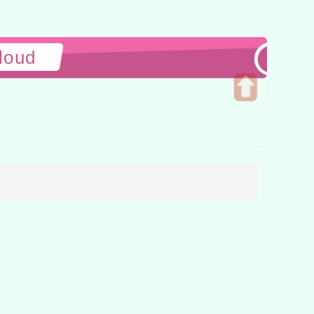
loud
開
啟
上
方
區
塊