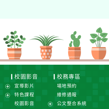
校園影音
校務專區
宣導影片
場地預約
展
特色課程
維修通報
開
展
校園影音
公文整合系統
選
開