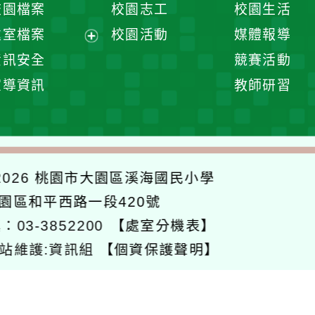
校園檔案
校園志工
校園生活
單
選
處室檔案
校園活動
媒體報導
單
展
資訊安全
競賽活動
開
宣導資訊
教師研習
選
單
026
桃園市大園區溪海國民小學
大園區和平西路一段420號
：03-3852200
【處室分機表】
站維護:資訊組
【個資保護聲明】