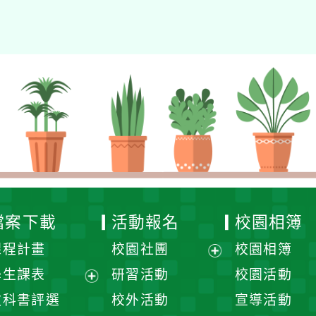
檔案下載
活動報名
校園相簿
課程計畫
校園社團
校園相簿
展
學生課表
研習活動
校園活動
開
展
教科書評選
校外活動
宣導活動
選
開