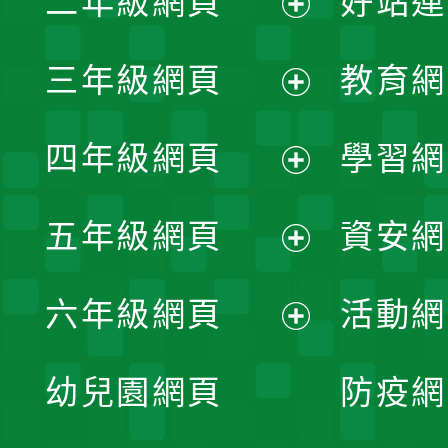
二年級網頁
好站連
開
展
三年級網頁
教育網
選
開
展
單
四年級網頁
學習網
選
開
展
單
五年級網頁
資安網
選
開
展
單
六年級網頁
活動網
選
開
展
單
幼兒園網頁
防疫網
選
開