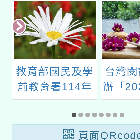
一
教育部國民及學
台灣閱
遊
前教育署114年
辦「20
展
度高級中等以下
英文創
師
學校臺灣手語教
工
學支援工作人員
頁面QRcod