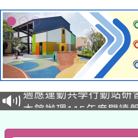
本校115學年度第2次
適應運動共學行動站研
招甄選結果公告(無人
本館辦理115年度閱讀
招)
科技賦能─人工智慧(AI
暨閱讀推動專業研習
A3數位素養講師名單
礎課程