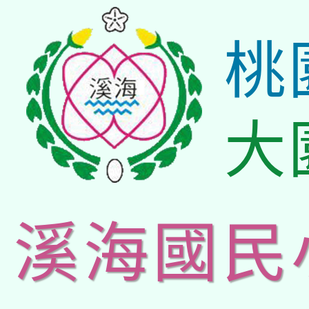
桃
大
溪海國民