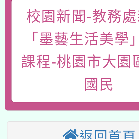
「數位內容與教學軟體線
校園新聞-教務處
有關大陸委員會函釋公
pilot」
「墨藝生活美學
轉知經濟部水利署委託
薪期間赴陸應申請許可
課程-桃園市大園
115年8月22日(星期六)
業技術研究院辦理「11
2026年桃園地景藝術
桃園市孔廟祈福系列活
用水績優單位及節水達
國民
本校115學年度第2次
開 智慧啟航」
動」
適應運動共學行動站研
招甄選結果公告(無人
本館辦理115年度閱讀
招)
返回首頁
科技賦能─人工智慧(AI
暨閱讀推動專業研習