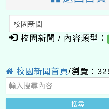
A3數位素養講師名單
礎課程
「數位內容與教學軟體線
有關大陸委員會函釋公
pilot」
校園新聞 / 內容類型：
轉知經濟部水利署委託
薪期間赴陸應申請許可
115年8月22日(星期六)
業技術研究院辦理「11
校園新聞首頁
/瀏覽：32
2026年桃園地景藝術
桃園市孔廟祈福系列活
用水績優單位及節水達
開 智慧啟航」
動」
搜尋