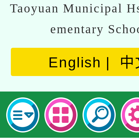
Taoyuan Municipal Hs
ementary Scho
English
中