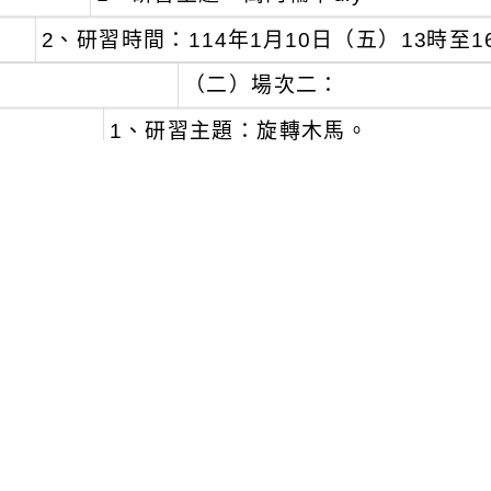
2、研習時間：114年1月10日（五）13時至1
（二）場次二：
1、研習主題：旋轉木馬。
2、研習時間：114年1月23日（四）9時至1
（三）場次三：
1、研習主題：敲門鳥電子門鈴。
2、研習時間：114年1月24日（五）9時至1
教師所屬學校請惠予參與教師於課務自理原則下，
為響應環保，請自備環保杯。本校因空間有限，
通工具前來，或至學校周邊停車。
若有未盡事宜，請逕洽本校自造教育及科技中心主任王