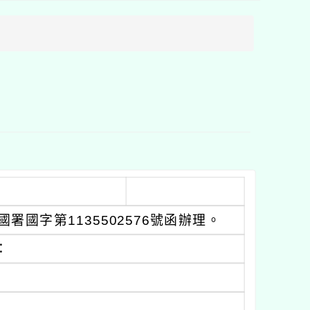
方
區
塊
署國字第1135502576號函辦理。
：