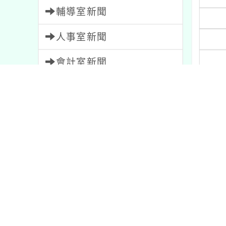
輔導室新聞
人事室新聞
會計室新聞
幼兒園新聞
家長會新聞
教師會新聞
三、
內容標籤
四、
注意
33
資訊
38
五、
公告
1572
節日
2