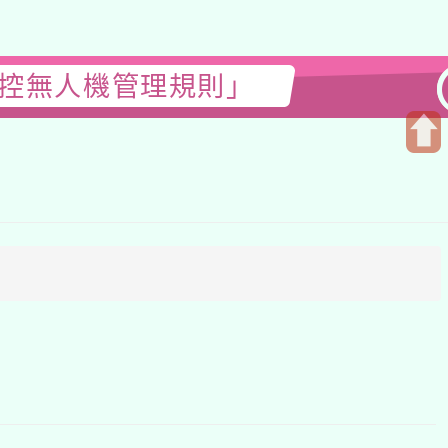
無人機管理規則」
開
啟
上
方
區
塊