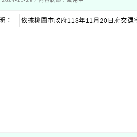
：
依據桃園市政府113年11月20日府交運字第11
瀏覽群組：
註冊會員
訪客