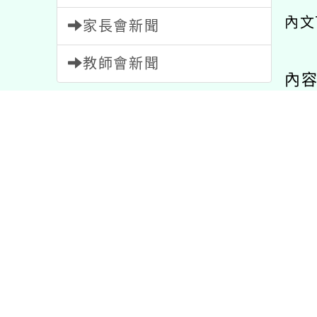
教師會新聞
內容
內容標籤
注意
33
教學
7
活動
1054
研習
1706
公告
1572
報名
1473
比賽
511
節日
2
資訊
38
3767
特色
1
學習
75
課程
205
6
宣導
114
重要
20