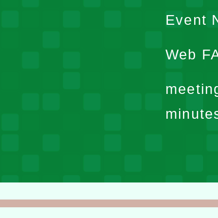
Event N
Web F
meetin
minute