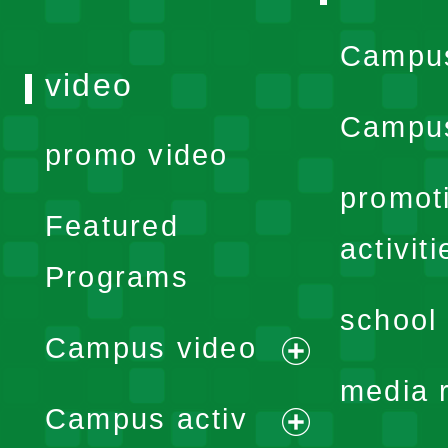
Campu
video
Campus
promo video
promot
Featured
activiti
Programs
school 
Campus video
expand
media 
Campus activ
menu