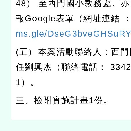
48
）
至西門國小教務處。亦
報
Google
表單（網址連結
ms.gle/DseG3bveGHSuR
(
五
)
本案活動聯絡人：西門
任劉興杰（聯絡電話：
3342
1
）。
三、檢附實施計畫
1
份。