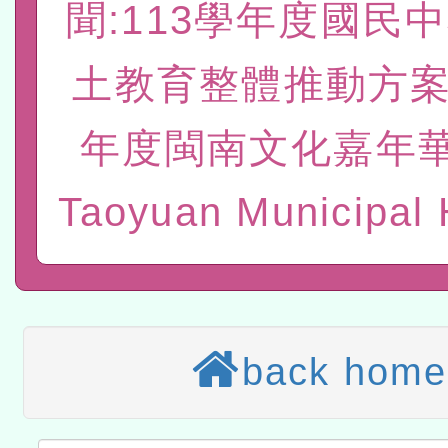
聞:113學年度國民
赴陸應申請許可一案
轉知經濟部水利署委託財
土教育整體推動方案
研究院辦理「115年表揚
115年8月22日(星期六)辦
位及節水達人選拔活動」
年度閩南文化嘉年華
市孔廟祈福系列活動—儒門
2026年桃園地景藝術節教
航」
本校115學年度第2次代理
Taoyuan Municipal 
結果公告(無人報名，續辦
適應運動共學行動站研習
本館辦理115年度閱讀磐
讀推動專業研習
科技賦能─人工智慧(AI)
back home
程
A3數位素養講師名單
「數位內容與教學軟體線上課程