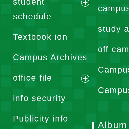
student
campus
expand
schedule
menu
study a
Textbook ion
off cam
Campus Archives
Campus
office file
expand
Campus
info security
menu
Publicity info
Album