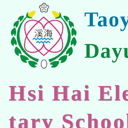
Tao
Day
Hsi Hai E
tary Schoo