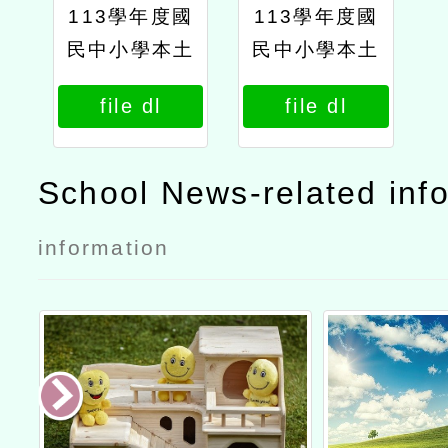
113學年度國
113學年度國
民中小學本土
民中小學本土
教育整體推動
教育整體推動
file dl
file dl
方案―113年
方案―113年
度閩南文化嘉
度閩南文化嘉
年華活動公文
年華推動方案
School News-related inf
information