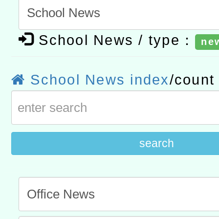
t」
有關大陸委員會函釋公務
School News / type：
ne
赴陸應申請許可一案
轉知經濟部水利署委託財
研究院辦理「115年表揚
115年8月22日(星期六)辦
School News index
/coun
位及節水達人選拔活動」
市孔廟祈福系列活動—儒門
2026年桃園地景藝術節教
航」
search