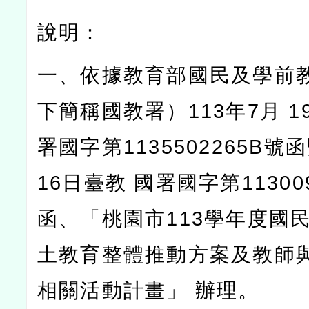
說明：
一、依據教育部國民及學前
下簡稱國教署）
113
年
7
月
1
署國字第
1135502265B
號函
16
日臺教
國署國字第
11300
函、「桃園市
113
學年度國
土教育整體推動方案及教師
相關活動計畫」
辦理。