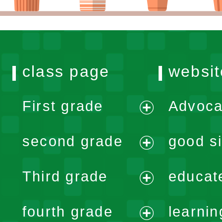
class page
websit
First grade
Advoca
expand
second grade
good si
menu
expand
Third grade
educat
menu
expand
fourth grade
learnin