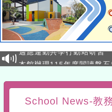
本校115學年度第2次代理
結果公告(無人報名，續辦
適應運動共學行動站研習
本館辦理115年度閱讀磐
讀推動專業研習
科技賦能─人工智慧(AI)
程
A3數位素養講師名單
「數位內容與教學軟體線上課程
School News-
t」
有關大陸委員會函釋公務