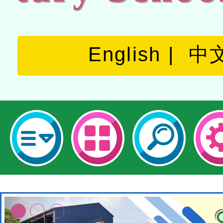
English
中