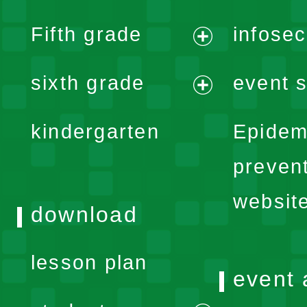
menu
expand
Fifth grade
infose
menu
expand
sixth grade
event s
menu
expand
kindergarten
Epidem
menu
preven
websit
download
lesson plan
event 