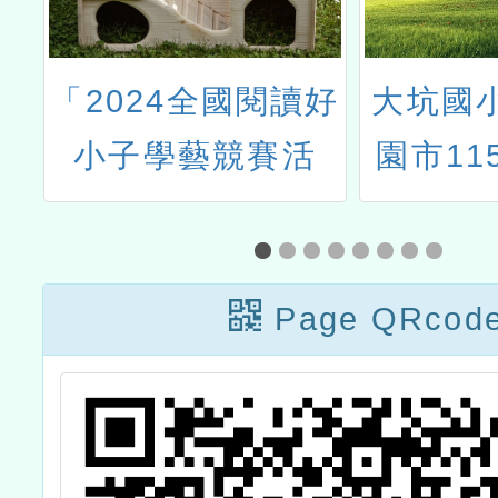
程
「2024全國閱讀好
大坑國
小子學藝競賽活
園市11
動」
賽國小
境式演
Page QRcod
訓