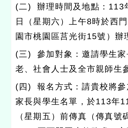
(
二
)
辦理時間及地點：
113
日（星期六）上午
8
時於西門
園市桃園區莒光街
15
號）辦
(
三
)
參加對象：邀請學生家
老、社會人士及全市親師生
(
四
)
報名方式：請貴校將參
家長與學生名單，於
113
年
1
（星期五）前傳真（傳真號