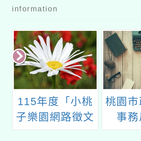
文
案
information
桃
115年度「小桃
桃園市
語
子樂園網路徵文
事務
說
競賽」第1期徵
「2026