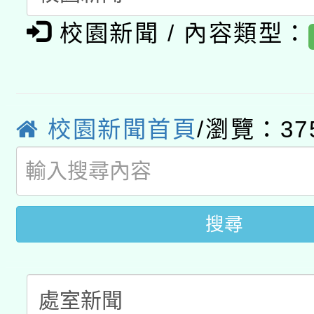
有關大陸委員會函釋公
pilot」
校園新聞 / 內容類型：
轉知經濟部水利署委託
薪期間赴陸應申請許可
115年8月22日(星期六)
業技術研究院辦理「11
2026年桃園地景藝術
桃園市孔廟祈福系列活
校園新聞首頁
/瀏覽：37
用水績優單位及節水達
開 智慧啟航」
動」
搜尋