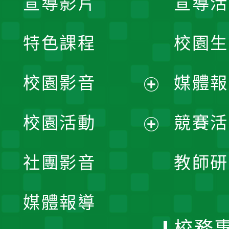
宣導影片
宣導活
特色課程
校園生
校園影音
媒體報
展
校園活動
競賽活
開
展
社團影音
教師研
選
開
單
媒體報導
選
校務