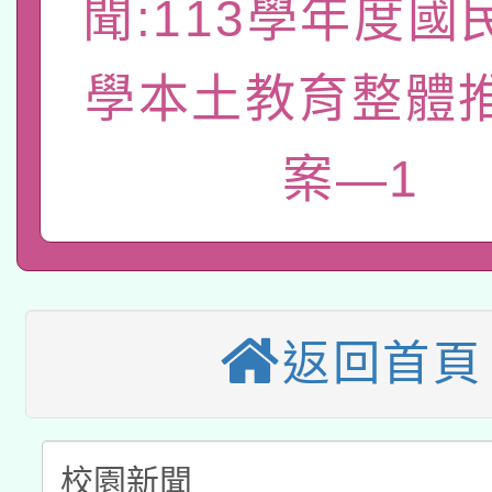
聞:113學年度國
轉知經濟部水利署委託
薪期間赴陸應申請許可
115年8月22日(星期六)
業技術研究院辦理「11
學本土教育整體
2026年桃園地景藝術
桃園市孔廟祈福系列活
用水績優單位及節水達
案―1
本校115學年度第2次
開 智慧啟航」
動」
適應運動共學行動站研
招甄選結果公告(無人
本館辦理115年度閱讀
招)
科技賦能─人工智慧(AI
返回首頁
暨閱讀推動專業研習
A3數位素養講師名單
礎課程
「數位內容與教學軟體線