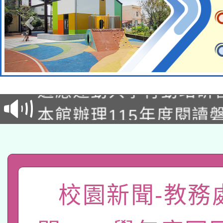
本校115學年度第2次
適應運動共學行動站研
招甄選結果公告(無人
本館辦理115年度閱讀
招)
科技賦能─人工智慧(AI
暨閱讀推動專業研習
A3數位素養講師名單
礎課程
「數位內容與教學軟體線
校園新聞-教務
有關大陸委員會函釋公
pilot」