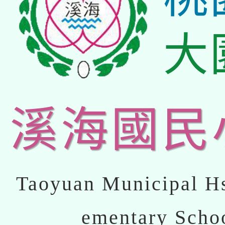
大
溪海國民
Taoyuan Municipal Hs
ementary Scho