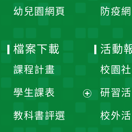
展
單
幼兒園網頁
防疫網
選
開
單
選
檔案下載
活動
單
課程計畫
校園社
學生課表
研習活
展
教科書評選
校外活
開