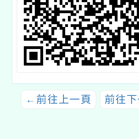
←
前往上一頁
前往下