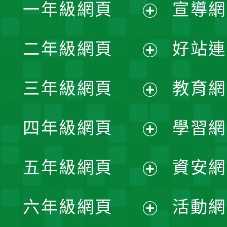
一年級網頁
宣導網
展
二年級網頁
好站連
開
展
三年級網頁
教育網
選
開
展
單
四年級網頁
學習網
選
開
展
單
五年級網頁
資安網
選
開
展
單
六年級網頁
活動網
選
開