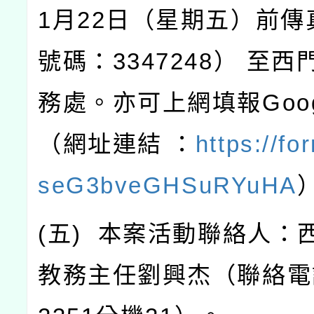
1
月
22
日（星期五）前傳
號碼：
3347248
）
至西
務處。亦可上網填報
Goo
（網址連結
：
https://fo
seG3bveGHSuRYuHA
(
五
)
本案活動聯絡人：
教務主任劉興杰（聯絡電