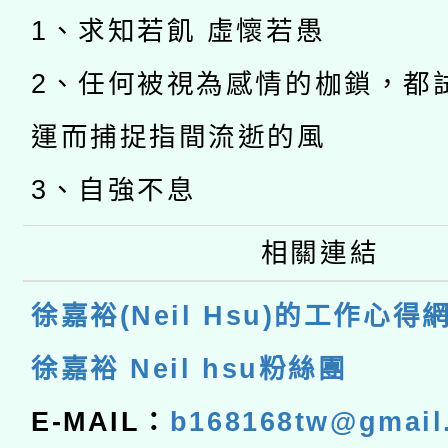
1、求知若飢 虛懷若愚
2、任何被視為感情的枷鎖，都
運而捕捉指間流逝的風
3、自強不息
相關連結
徐嘉裕(Neil Hsu)的工作心得
徐嘉裕 Neil hsu粉絲團
E-MAIL：
b168168tw@gmail