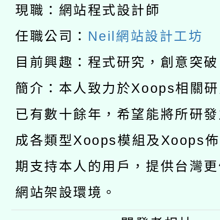
科技賦能─人工智慧(AI
暨閱讀推動專業研習
現職：網站程式設計師
A3數位素養講師名單
礎課程
任職公司：
Neil網站設計工坊
「數位內容與教學軟體線
目前興趣：程式研究，創意突破
有關大陸委員會函釋公
pilot」
簡介：本人致力於Xoops相關
轉知經濟部水利署委託
薪期間赴陸應申請許可
已有數十餘年，希望能將所研發
115年8月22日(星期六)
業技術研究院辦理「11
成各類型Xoops模組及Xoops
2026年桃園地景藝術
桃園市孔廟祈福系列活
用水績優單位及節水達
期支持本人的用戶，提供台灣更
開 智慧啟航」
動」
網站架設環境。