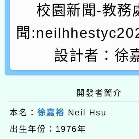
A3數位素養講師名單
礎課程
校園新聞-教務
「數位內容與教學軟體線
聞:neilhhestyc2
有關大陸委員會函釋公
pilot」
轉知經濟部水利署委託
薪期間赴陸應申請許可
設計者：徐
115年8月22日(星期六)
業技術研究院辦理「11
2026年桃園地景藝術
桃園市孔廟祈福系列活
用水績優單位及節水達
開發者簡介
本校115學年度第2次
開 智慧啟航」
動」
適應運動共學行動站研
招甄選結果公告(無人
本名：
徐嘉裕
Neil Hsu
本館辦理115年度閱讀
出生年份：1976年
招)