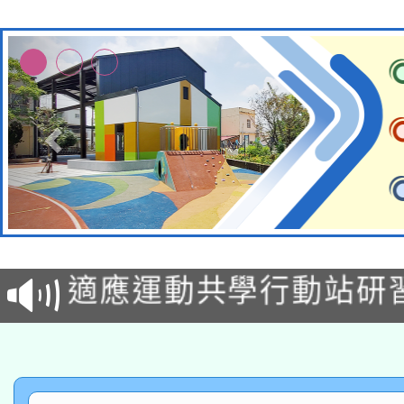
本校115學年度第2次
適應運動共學行動站研
招甄選結果公告(無人
本館辦理115年度閱讀
招)
科技賦能─人工智慧(AI
暨閱讀推動專業研習