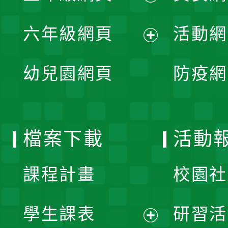
開
展
單
六年級網頁
活動網
選
開
展
單
幼兒園網頁
防疫網
選
開
單
選
檔案下載
活動
單
課程計畫
校園社
學生課表
研習活