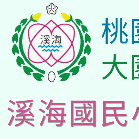
桃
大
溪海國民