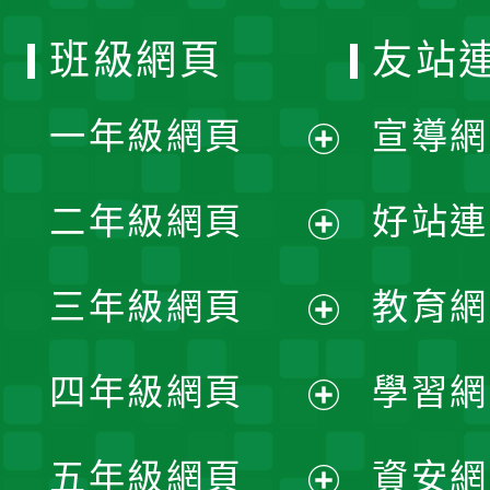
班級網頁
友站
一年級網頁
宣導網
展
二年級網頁
好站連
開
展
三年級網頁
教育網
選
開
展
單
四年級網頁
學習網
選
開
展
單
五年級網頁
資安網
選