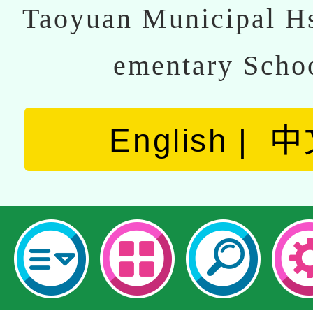
Taoyuan Municipal Hs
ementary Scho
English
中