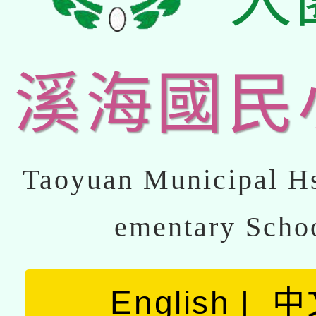
溪海國民
Taoyuan Municipal Hs
ementary Scho
English
中