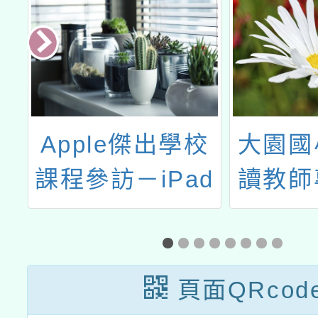
原
Apple傑出學校
大園國
力
課程參訪－iPad
讀教師
實地課程觀摩工
作坊
頁面QRcod