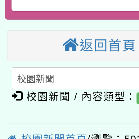
2026年桃園地景藝術
桃園市孔廟祈福系列活
用水績優單位及節水達
本校115學年度第2次
開 智慧啟航」
動」
適應運動共學行動站研
招甄選結果公告(無人
返回首頁
本館辦理115年度閱讀
招)
科技賦能─人工智慧(AI
暨閱讀推動專業研習
A3數位素養講師名單
礎課程
校園新聞 / 內容類型：
「數位內容與教學軟體線
有關大陸委員會函釋公
pilot」
轉知經濟部水利署委託
薪期間赴陸應申請許可