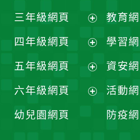
開
展
三年級網頁
教育網
選
開
展
單
四年級網頁
學習網
選
開
展
單
五年級網頁
資安網
選
開
展
單
六年級網頁
活動網
選
開
展
單
幼兒園網頁
防疫網
選
開
單