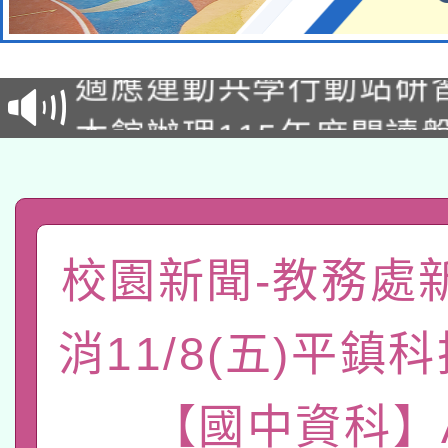
本校115學年度第2次
適應運動共學行動站研
招甄選結果公告(無人
本館辦理115年度閱讀
招)
科技賦能─人工智慧(AI
暨閱讀推動專業研習
A3數位素養講師名單
礎課程
「數位內容與教學軟體線
校園新聞-教務處
有關大陸委員會函釋公
pilot」
消11/8(五)平鎮
轉知經濟部水利署委託
薪期間赴陸應申請許可
【國中資科】A
115年8月22日(星期六)
業技術研究院辦理「11