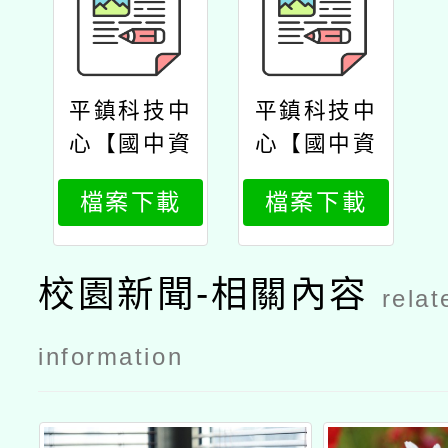
平鎮科技中
平鎮科技中
心【國中資
心【國中資
科】ai融入
科】ai融入
檔案下載
檔案下載
教學─以自
教學─以自
駕車模擬器
駕車模擬器
為例科技教
為例科技教
校園新聞-相關內容
relat
師取消研習
師研習資訊
公文
information