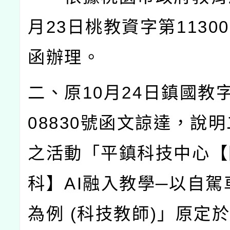
月
23
日桃教資字第
11300
函辦理。
二、原
10
月
24
日鎮國教
08830
號函文諒達，說明
之活動「平鎮科技中心【
科】
AI
融入教學─以自駕
為例
(
科技教師
)
」原定