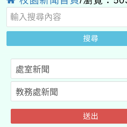
校園新聞首頁
/瀏覽：50
115年8月22日(星期六)
業技術研究院辦理「11
2026年桃園地景藝術
桃園市孔廟祈福系列活
用水績優單位及節水達
開 智慧啟航」
搜尋
動」
送出