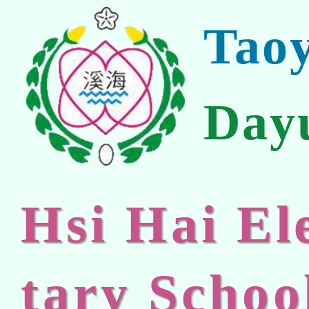
Tao
Day
Hsi Hai E
tary Schoo