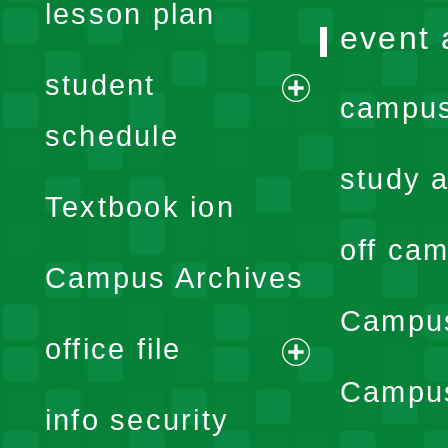
lesson plan
event 
student
campus
expand
schedule
menu
study a
Textbook ion
off cam
Campus Archives
Campus
office file
expand
Campus
info security
menu