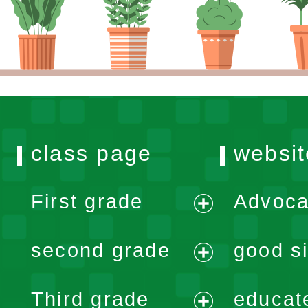
class page
websit
First grade
Advoca
expand
second grade
good si
menu
expand
Third grade
educat