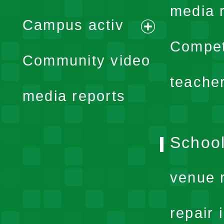
expand
media 
Campus activ
menu
expand
Compet
Community video
menu
teache
media reports
School
venue 
repair 