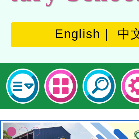
English
中