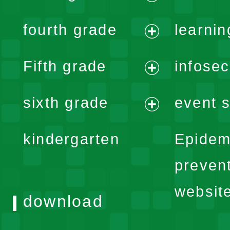
menu
expand
fourth grade
learnin
menu
expand
Fifth grade
infose
menu
expand
sixth grade
event s
menu
expand
kindergarten
Epidem
menu
preven
websit
download