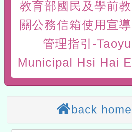
t」
有關大陸委員會函釋公務
教育部國民及學前教
赴陸應申請許可一案
轉知經濟部水利署委託財
關公務信箱使用宣導
研究院辦理「115年表揚
115年8月22日(星期六)辦
管理指引-Taoyu
位及節水達人選拔活動」
市孔廟祈福系列活動—儒門
2026年桃園地景藝術節教
航」
本校115學年度第2次代理
Municipal Hsi Hai 
結果公告(無人報名，續辦
適應運動共學行動站研習
本館辦理115年度閱讀磐
讀推動專業研習
科技賦能─人工智慧(AI)
back home
程
A3數位素養講師名單