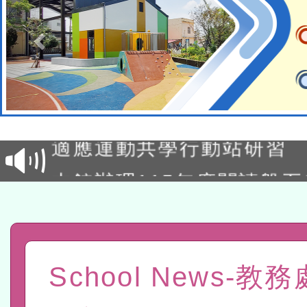
本校115學年度第2次代理
結果公告(無人報名，續辦
適應運動共學行動站研習
本館辦理115年度閱讀磐
讀推動專業研習
科技賦能─人工智慧(AI)
程
A3數位素養講師名單
School News-教
「數位內容與教學軟體線上課程