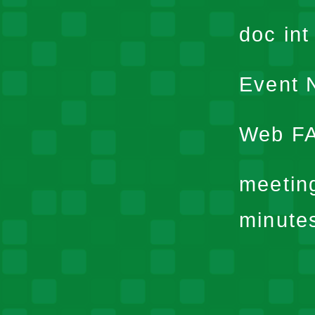
doc in
Event N
Web F
meetin
minute