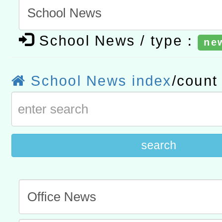
「數位內容與教學軟體線上課程
t」
有關大陸委員會函釋公務
School News / type：
ne
赴陸應申請許可一案
轉知經濟部水利署委託財
研究院辦理「115年表揚
115年8月22日(星期六)辦
School News index
/coun
位及節水達人選拔活動」
市孔廟祈福系列活動—儒門
2026年桃園地景藝術節教
航」
search