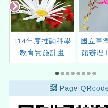
洲
114年度推動科學
國立臺
展
教育實施計畫
館辦理1
起來尋
推動國
Page QRcod
理美感
畫之「