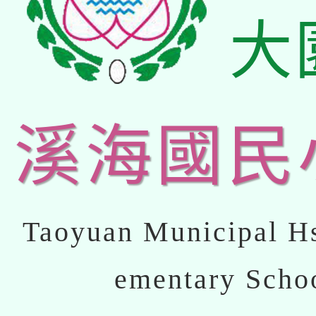
大
溪海國民
Taoyuan Municipal Hs
ementary Scho