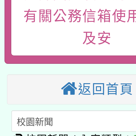
115年8月22日(星期六)
業技術研究院辦理「11
有關公務信箱使
2026年桃園地景藝術
桃園市孔廟祈福系列活
用水績優單位及節水達
及安
本校115學年度第2次
開 智慧啟航」
動」
適應運動共學行動站研
招甄選結果公告(無人
本館辦理115年度閱讀
招)
科技賦能─人工智慧(AI
返回首頁
暨閱讀推動專業研習
A3數位素養講師名單
礎課程
「數位內容與教學軟體線
有關大陸委員會函釋公
pilot」