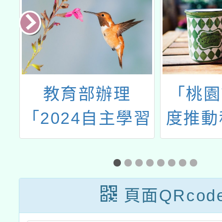
辦
教育部辦理
「桃園
科
「2024自主學習
度推動
程
節」活動
實施計
三：科
究：
頁面QRcod
手，發