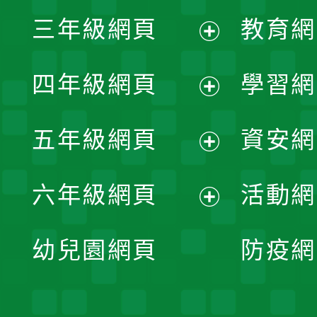
展
三年級網頁
教育網
選
開
展
單
四年級網頁
學習網
選
開
展
單
五年級網頁
資安網
選
開
展
單
六年級網頁
活動網
選
開
展
單
幼兒園網頁
防疫網
選
開
單
選