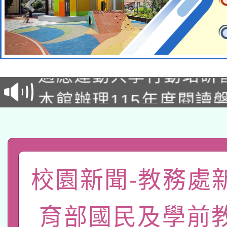
本校115學年度第2次
適應運動共學行動站研
招甄選結果公告(無人
本館辦理115年度閱讀
招)
科技賦能─人工智慧(AI
暨閱讀推動專業研習
A3數位素養講師名單
礎課程
「數位內容與教學軟體線
校園新聞-教務處
有關大陸委員會函釋公
pilot」
育部國民及學前
轉知經濟部水利署委託
薪期間赴陸應申請許可