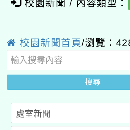
校園新聞 / 內容類型：
轉知經濟部水利署委託
薪期間赴陸應申請許可
115年8月22日(星期六)
業技術研究院辦理「11
2026年桃園地景藝術
桃園市孔廟祈福系列活
校園新聞首頁
/瀏覽：42
用水績優單位及節水達
開 智慧啟航」
動」
搜尋