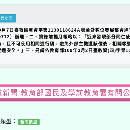
國民小學
月7日臺教國署資字第1130118624A號函暨數位發展部資
ess/report/10712）辦理。二、摘錄前揭月報略以：「近來發
務，且不可使用相同通行碼，避免外部主機遭駭侵後，相關帳
安全。」三、另請依教育部109年3月2日臺教資(四)字第10
處新聞:教育部國民及學前教育署有關
容類型：
新聞類型