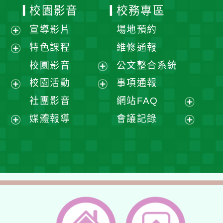
校園影音
校務專區
宣導影片
場地預約
展
特色課程
維修通報
開
展
校園影音
公文整合系統
選
開
展
校園活動
事項通報
單
選
開
展
展
社團影音
網站FAQ
單
選
開
開
展
媒體報導
會議記錄
單
選
選
開
展
展
單
單
選
開
開
單
選
選
單
單