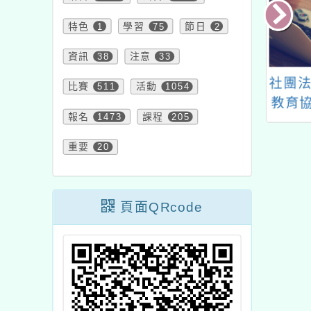
特色
1
學習
75
節日
2
資訊
38
注意
33
大成自造教育及
教育部國民及學前教育
社團法
比賽
511
活動
1054
心辦理115年2
署辦理「115年全國性
教育協
報名
1473
課程
205
3月教 師研習
多語多元文化繪本親子
年度
共讀心得感想甄選」活
師-
重要
20
動
頁面QRcode