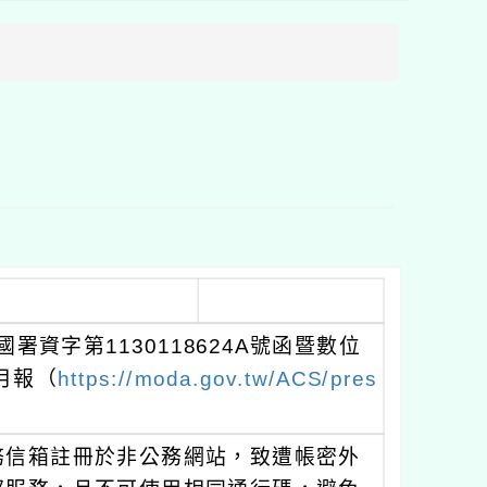
方
區
塊
署資字第1130118624A號函暨數位
月報（
https://moda.gov.tw/ACS/pres
務信箱註冊於非公務網站，致遭帳密外