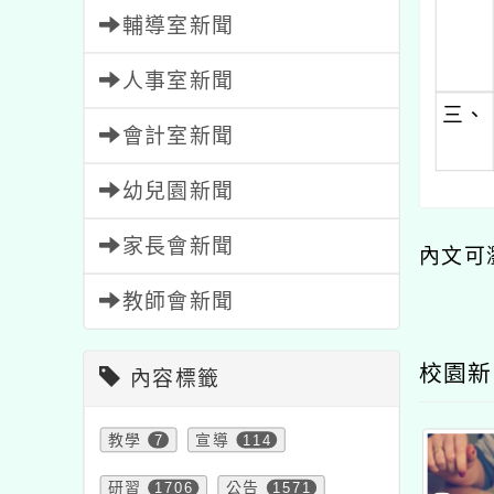
輔導室新聞
人事室新聞
三、
會計室新聞
幼兒園新聞
家長會新聞
內文可
教師會新聞
校園新
內容標籤
教學
7
宣導
114
研習
1706
公告
1571