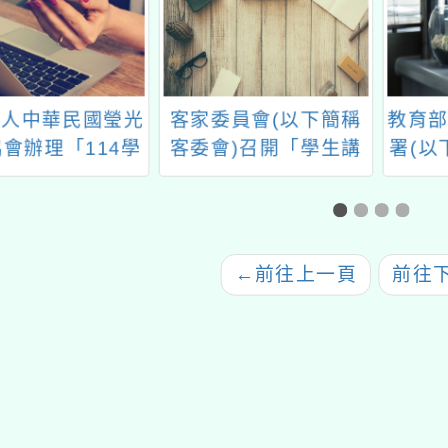
人中華民國瑩光
客家委員會(以下簡稱
教育部
會辦理「114學
客委會)召開「學生講
署(以
無教師證代理教
客護照」獎勵金執行方
理「Co
全國共學團計畫」
案座談會
線上學
年教師
←
前往上一頁
前往