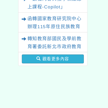
上課程-Copilot」
函轉國家教育研究院中心
辦理115年原住民族教育
政策研討會「原住民族教
轉知教育部國民及學前教
育國際趨勢與發展」
育署委託新北市政府教育
局辦理「115年度教師專
觀看更多內容
業成長研習實施計畫－夢
的N次方素養工作坊新北
場」計畫