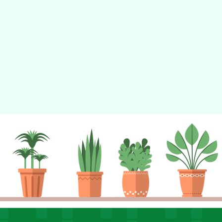
tyc2023
gle、Firefox、Vivaldi、Opera
支援行
 2.5.11
網站語系：zh-TW
eil網站設計工坊
徐嘉裕 Neil hsu