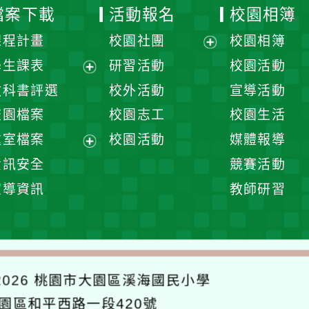
檔案下載
活動報名
校園相簿
課程計畫
校園社團
校園相簿
展
學生課表
研習活動
校園活動
開
展
教科書評選
校外活動
宣導活動
選
開
校園檔案
校園志工
校園生活
單
選
處室檔案
校園活動
媒體報導
單
展
資訊安全
競賽活動
開
宣導資訊
教師研習
選
單
026
桃園市大園區溪海國民小學
大園區和平西路一段420號