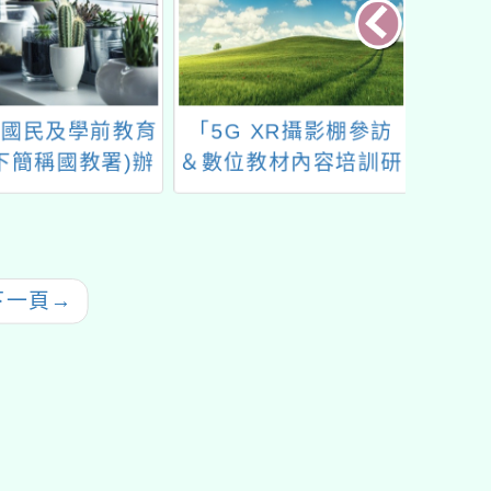
國民及學前教育
「5G XR攝影棚參訪
中小學
下簡稱國教署)辦
＆數位教材內容培訓研
ol English英語
習營」
習平臺113下半
線上研習實施計
畫」
下一頁
→