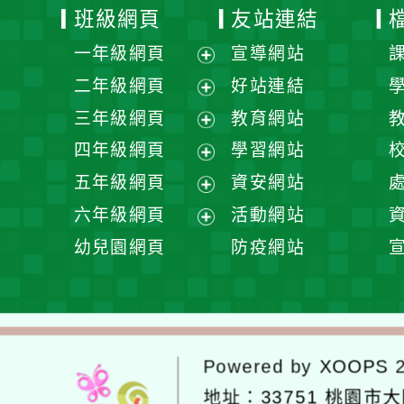
班級網頁
友站連結
一年級網頁
宣導網站
展
二年級網頁
好站連結
開
展
三年級網頁
教育網站
選
開
展
四年級網頁
學習網站
單
選
開
展
五年級網頁
資安網站
單
選
開
展
六年級網頁
活動網站
單
選
開
展
幼兒園網頁
防疫網站
單
選
開
單
選
單
Powered by
XOOPS
2
地址：
33751 桃園市