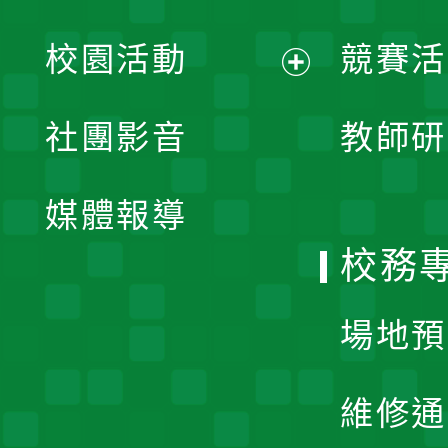
展
校園活動
競賽活
開
展
社團影音
教師研
選
開
單
媒體報導
選
校務
單
場地預
維修通