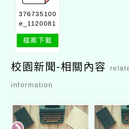
376735100
e_1120081
277_attach
檔案下載
1
校園新聞-相關內容
relat
information