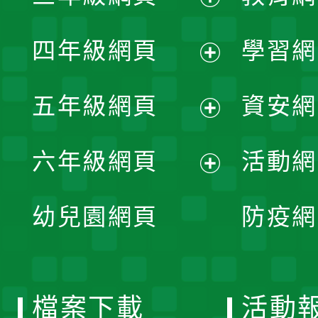
開
展
單
四年級網頁
學習網
選
開
展
單
五年級網頁
資安網
選
開
展
單
六年級網頁
活動網
選
開
展
單
幼兒園網頁
防疫網
選
開
單
選
檔案下載
活動
單