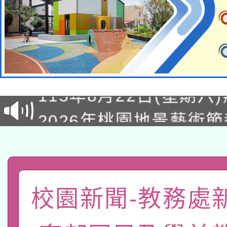
轉知經濟部水利署委託
115年8月22日(星期六)
業技術研究院辦理「11
2026年桃園地景藝術
桃園市孔廟祈福系列活
用水績優單位及節水達
「2026桃園藝術巡演
開 智慧啟航」
動」
轉知教育部國民及學前
關事宜
函轉國家教育研究院中心
國立臺灣師範大學辦理「1
校園新聞-教務處
轉知教育部國民及學前
原住民族教育政策研討
年度健康促進學校輔導