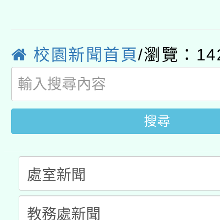
轉知教育部國民及學前
原住民族教育政策研討
年度健康促進學校輔導
函轉國立臺灣師範大學
新北市政府教育局辦理「
族教育國際趨勢與發展
業成長研習」實施計畫
校園新聞首頁
/瀏覽：14
轉知有關國立成功大學
族語言臺北學習中心11
師專業成長研習實施計
教育部國民及學前教育署「
文教學共融平台-教案
「族語學習班」招生簡章
方素養工作坊新北場」
年度COVID-19疫苗
件」活動簡章
搜尋
接種對象擴大為「滿6
接種之民眾」措施，延長
月28日止