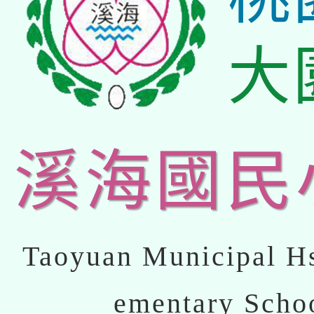
大
溪海國民
Taoyuan Municipal Hs
ementary Scho