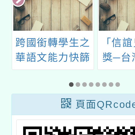
文
跨國銜轉學生之
「信誼
寫
華語文能力快篩
獎─台
測驗申請
作
頁面QRcod