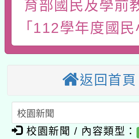
育部國民及學前
函轉國立臺灣師範大學
新北市政府教育局辦理「
族教育國際趨勢與發展
業成長研習」實施計畫
轉知有關國立成功大學
族語言臺北學習中心11
「112學年度國
師專業成長研習實施計
教育部國民及學前教育署「
文教學共融平台-教案
「族語學習班」招生簡章
方素養工作坊新北場」
轉知經濟部水利署委託
年度COVID-19疫苗
件」活動簡章
115年8月22日(星期六)
業技術研究院辦理「11
接種對象擴大為「滿6
返回首頁
2026年桃園地景藝術
桃園市孔廟祈福系列活
用水績優單位及節水達
接種之民眾」措施，延長
「2026桃園藝術巡演
開 智慧啟航」
動」
月28日止
轉知教育部國民及學前
關事宜
校園新聞 / 內容類型：
函轉國家教育研究院中心
國立臺灣師範大學辦理「1