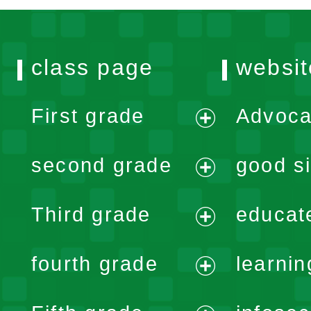
class page
websit
First grade
Advoca
expand
second grade
good si
menu
expand
Third grade
educat
menu
expand
fourth grade
learnin
menu
expand