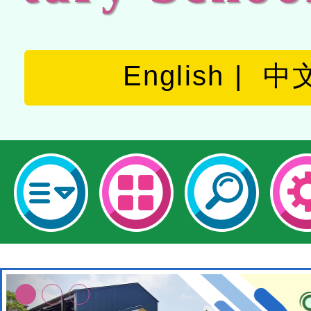
English
中