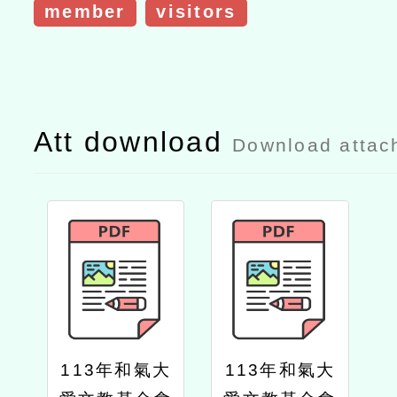
member
visitors
Att download
Download attac
113年和氣大
113年和氣大