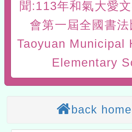
聞:113年和氣大愛
研究院辦理「115年表揚
115年8月22日(星期六)辦
會第一屆全國書法
位及節水達人選拔活動」
市孔廟祈福系列活動—儒門
2026年桃園地景藝術節教
Taoyuan Municipal 
航」
「2026桃園藝術巡演」活
宜
適應運動共學行動站研習
Elementary S
本館辦理115年度閱讀磐
讀推動專業研習
科技賦能─人工智慧(AI)
程
A3數位素養講師名單
back home
「數位內容與教學軟體線上課程