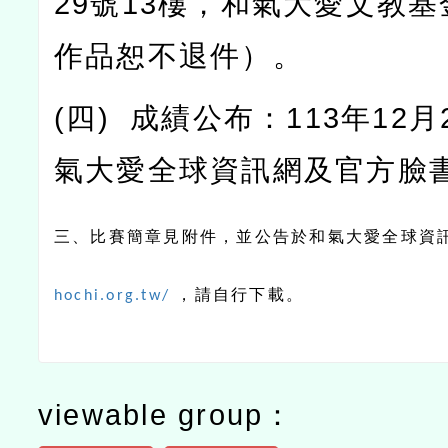
29
號
13
樓，和氣大愛文教基
作品恕不退件）。
(
四
)
成績公布：
113
年
12
月
氣大愛全球資訊網及官方臉
三、比賽簡章見附件，並公告於和氣大愛全球資
，請自行下載。
hochi.org.tw/
viewable group：