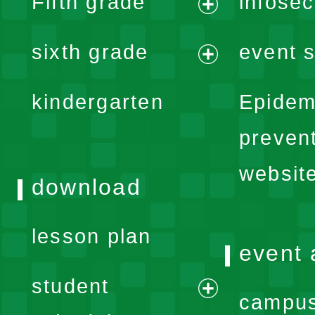
Fifth grade
infose
menu
expand
sixth grade
event s
menu
expand
kindergarten
Epidem
menu
preven
websit
download
lesson plan
event 
student
campus