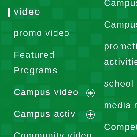
Campu
video
Campus
promo video
promot
Featured
activiti
Programs
school 
Campus video
expand
media 
Campus activ
menu
expand
Compet
Community video