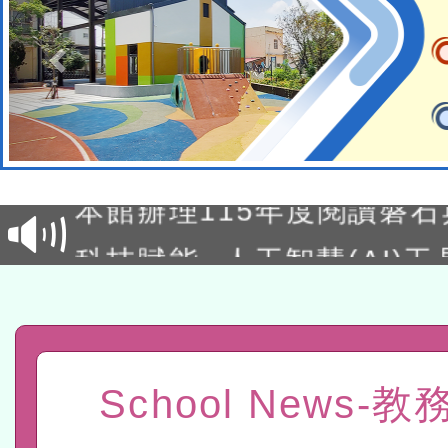
適應運動共學行動站研習
本館辦理115年度閱讀磐
讀推動專業研習
科技賦能─人工智慧(AI)
程
A3數位素養講師名單
「數位內容與教學軟體線上課程
t」
School News-
有關大陸委員會函釋公務
赴陸應申請許可一案
轉知經濟部水利署委託財