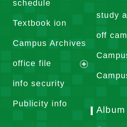
expand
schedule
menu
study a
Textbook ion
off cam
Campus Archives
Campus
office file
expand
Campus
info security
menu
Publicity info
Album