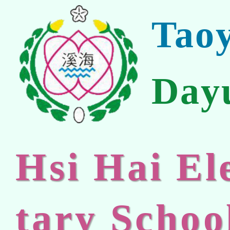
Tao
Day
Hsi Hai E
tary Schoo