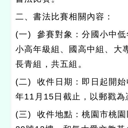
二、書法比賽相關內容：
(
一
)
參賽對象：分國小中低
小高年級組、國高中組、大
長青組，共五組。
(
二
)
收件日期：即日起開始
年
11
月
15
日截止，以郵戳為
(
三
)
收件地點：桃園市桃園