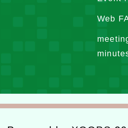
Web F
meetin
minute