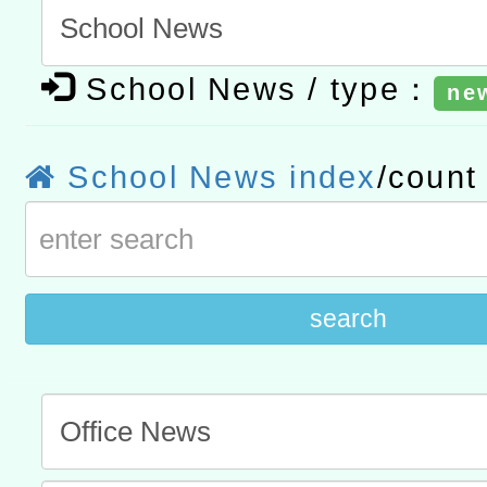
t」
有關大陸委員會函釋公務
赴陸應申請許可一案
轉知經濟部水利署委託財
School News / type：
ne
研究院辦理「115年表揚
115年8月22日(星期六)辦
位及節水達人選拔活動」
市孔廟祈福系列活動—儒門
2026年桃園地景藝術節教
School News index
/coun
航」
「2026桃園藝術巡演」活
宜
search