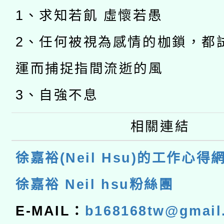
1、求知若飢 虛懷若愚
2、任何被視為感情的枷鎖，都
運而捕捉指間流逝的風
3、自強不息
相關連結
徐嘉裕(Neil Hsu)的工作心得
徐嘉裕 Neil hsu粉絲團
E-MAIL：
b168168tw@gmail