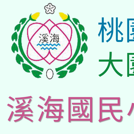
桃
大
溪海國民