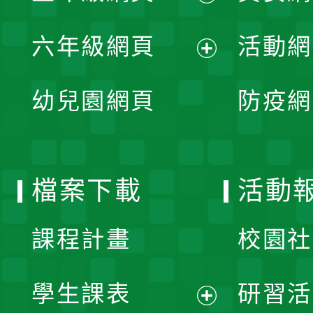
開
展
單
六年級網頁
活動網
選
開
展
單
幼兒園網頁
防疫網
選
開
單
選
檔案下載
活動
單
課程計畫
校園社
學生課表
研習活