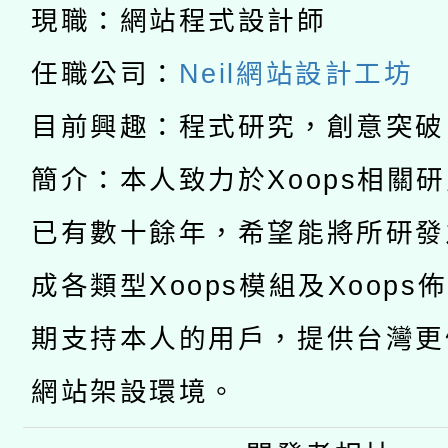
科技賦能─人工智慧(AI
暨閱讀推動專業研習
現職：網站程式設計師
A3數位素養講師名單
礎課程
任職公司：
Neil網站設計工坊
「數位內容與教學軟體線
目前興趣：程式研究，創意突破
有關大陸委員會函釋公
pilot」
簡介：本人致力於Xoops相關
轉知經濟部水利署委託
薪期間赴陸應申請許可
已有數十餘年，希望能將所研發
115年8月22日(星期六)
業技術研究院辦理「11
成各類型Xoops模組及Xoops
2026年桃園地景藝術
桃園市孔廟祈福系列活
用水績優單位及節水達
期支持本人的用戶，提供台灣更
開 智慧啟航」
動」
網站架設環境。