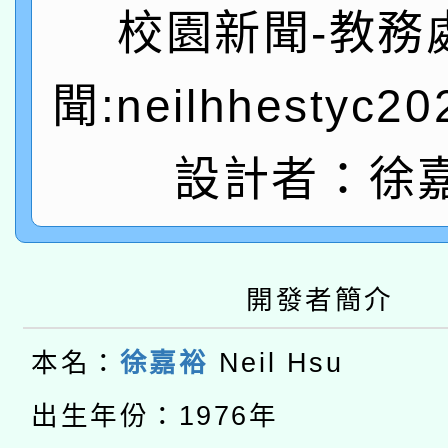
A3數位素養講師名單
礎課程
校園新聞-教務
「數位內容與教學軟體線
聞:neilhhestyc2
有關大陸委員會函釋公
pilot」
轉知經濟部水利署委託
薪期間赴陸應申請許可
設計者：徐
115年8月22日(星期六)
業技術研究院辦理「11
2026年桃園地景藝術
桃園市孔廟祈福系列活
用水績優單位及節水達
開發者簡介
本校115學年度第2次
開 智慧啟航」
動」
適應運動共學行動站研
招甄選結果公告(無人
本名：
徐嘉裕
Neil Hsu
本館辦理115年度閱讀
招)
出生年份：1976年