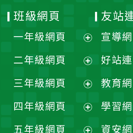
班級網頁
友站
一年級網頁
宣導網
展
二年級網頁
好站連
開
展
三年級網頁
教育網
選
開
展
單
四年級網頁
學習網
選
開
展
單
五年級網頁
資安網
選