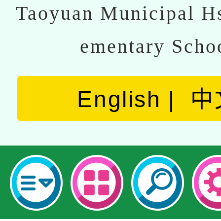
Taoyuan Municipal Hs
ementary Scho
English
中