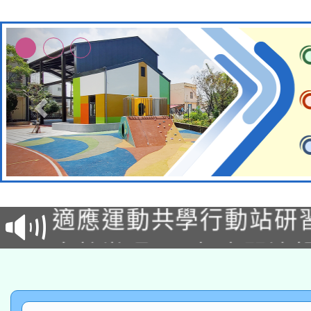
本校115學年度第2次
適應運動共學行動站研
招甄選結果公告(無人
本館辦理115年度閱讀
招)
科技賦能─人工智慧(AI
暨閱讀推動專業研習