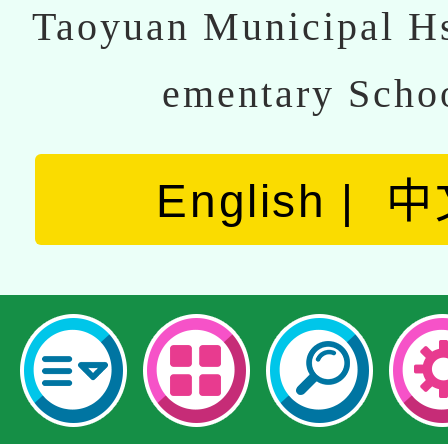
Taoyuan Municipal Hs
ementary Scho
English
中