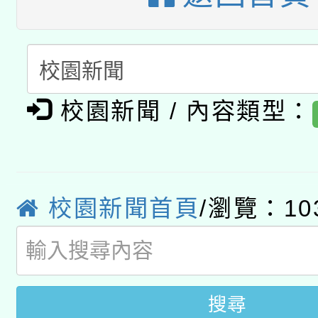
開 智慧啟航」
動」
月28日止
轉知教育部國民及學前
關事宜
函轉國家教育研究院中心
國立臺灣師範大學辦理「1
轉知教育部國民及學前
原住民族教育政策研討
年度健康促進學校輔導
校園新聞 / 內容類型：
函轉國立臺灣師範大學
新北市政府教育局辦理「
族教育國際趨勢與發展
業成長研習」實施計畫
轉知有關國立成功大學
族語言臺北學習中心11
師專業成長研習實施計
教育部國民及學前教育署「
校園新聞首頁
/瀏覽：10
文教學共融平台-教案
「族語學習班」招生簡章
方素養工作坊新北場」
年度COVID-19疫苗
件」活動簡章
接種對象擴大為「滿6
搜尋