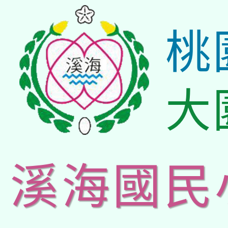
桃
大
溪海國民