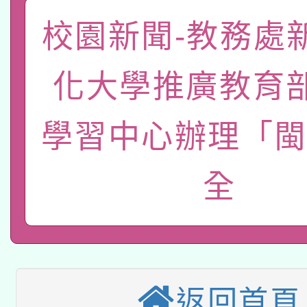
函轉國家教育研究院中心
國立臺灣師範大學辦理「1
校園新聞-教務處
轉知教育部國民及學前
原住民族教育政策研討
年度健康促進學校輔導
化大學推廣教育
函轉國立臺灣師範大學
新北市政府教育局辦理「
族教育國際趨勢與發展
業成長研習」實施計畫
轉知有關國立成功大學
學習中心辦理「閩
族語言臺北學習中心11
師專業成長研習實施計
教育部國民及學前教育署「
文教學共融平台-教案
「族語學習班」招生簡章
方素養工作坊新北場」
全
轉知經濟部水利署委託
年度COVID-19疫苗
件」活動簡章
115年8月22日(星期六)
業技術研究院辦理「11
接種對象擴大為「滿6
2026年桃園地景藝術
桃園市孔廟祈福系列活
用水績優單位及節水達
接種之民眾」措施，延長
返回首頁
「2026桃園藝術巡演