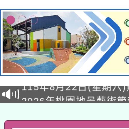
轉知經濟部水利署委託
115年8月22日(星期六)
業技術研究院辦理「11
2026年桃園地景藝術
桃園市孔廟祈福系列活
用水績優單位及節水達
「2026桃園藝術巡演
開 智慧啟航」
動」
轉知教育部國民及學前
關事宜