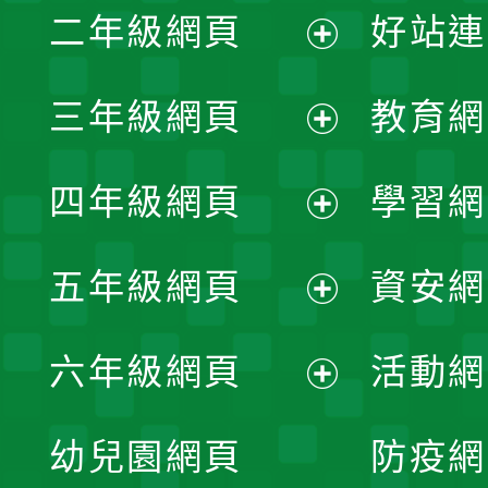
二年級網頁
好站連
開
展
三年級網頁
教育網
選
開
展
單
四年級網頁
學習網
選
開
展
單
五年級網頁
資安網
選
開
展
單
六年級網頁
活動網
選
開
展
單
幼兒園網頁
防疫網
選
開