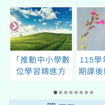
「推動中小學數
115
園
位學習精進方
期課後
災
案」數位學習教
生名
師跨校社群，