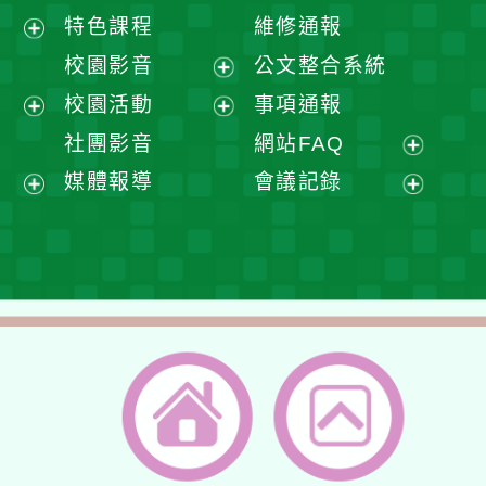
展
特色課程
維修通報
開
展
校園影音
公文整合系統
選
開
展
校園活動
事項通報
單
選
開
展
展
社團影音
網站FAQ
單
選
開
開
展
媒體報導
會議記錄
單
選
選
開
展
展
單
單
選
開
開
單
選
選
單
單