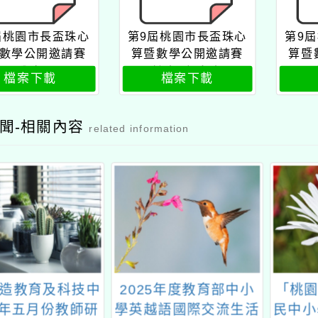
屆桃園市長盃珠心
第9屆桃園市長盃珠心
第9
數學公開邀請賽
算暨數學公開邀請賽
算暨
公文
計畫&報名表
檔案下載
檔案下載
聞-相關內容
related information
造教育及科技中
2025年度教育部中小
「桃園
5年五月份教師研
學英越語國際交流生活
民中小