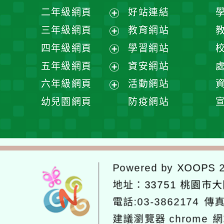
展
二年級網頁
好站連結
開
展
三年級網頁
教育網站
選
開
展
四年級網頁
學習網站
單
選
開
展
五年級網頁
資安網站
單
選
開
展
六年級網頁
活動網站
單
選
開
展
幼兒園網頁
防疫網站
單
選
開
單
選
單
Powered by
XOOPS
2
地址：
33751 桃園市
電話:03-3862174
傳真
建議瀏覽器 chrome
網