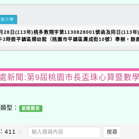
國民小學
日(113年)桃多教翔字第1130828001號函及同日(113年
下午3時假平鎮區婦幼館（桃園市平鎮區廣成街10號）舉辦，餘
處新聞:第9屆桃園市長盃珠心算暨數
容類型：
新聞類型
：411
搜尋