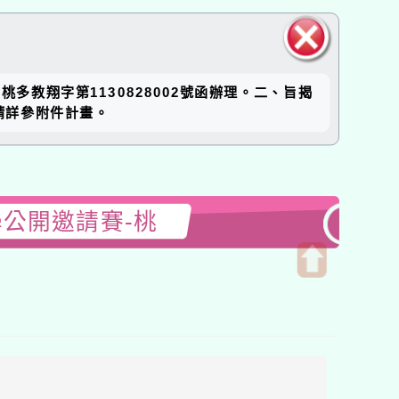
關閉區
)桃多教翔字第1130828002號函辦理。二、旨揭
塊
請詳參附件計畫。
學公開邀請賽-桃
開
啟
上
方
區
塊