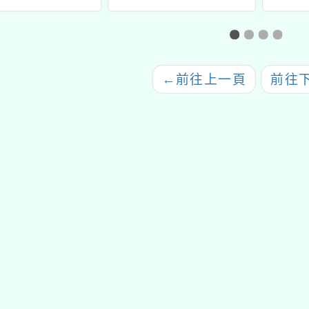
習計畫
營
推動
（閩南
作人員
←
前往上一頁
前往