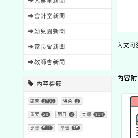
人事室新聞
會計室新聞
幼兒園新聞
內文可
家長會新聞
教師會新聞
內容
內容標籤
研習
1706
特色
1
重要
20
節日
2
宣導
114
比賽
511
學習
75