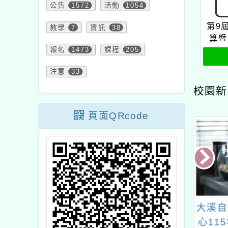
公告
1572
活動
1054
第9
教學
7
資訊
38
算暨
報名
1473
課程
205
注意
33
校園新
頁面QRcode
3（2024）年海
中原大學辦理之「桃園
大溪自
英語服務營學校
市115年度兒童課後照
心11