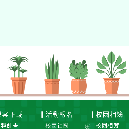
gle、Firefox、Vivaldi、Opera
支援行
 2.5.11
網站語系：zh-TW
eil網站設計工坊
徐嘉裕 Neil hsu
檔案下載
活動報名
校園相簿
課程計畫
校園社團
校園相簿