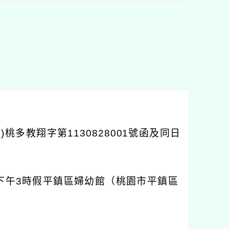
年
)
桃多教翔字第
1130828001
號函及同日
下午
3
時假平鎮區婦幼館（桃園市平鎮區