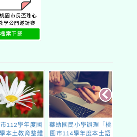
屆桃園市長盃珠心
數學公開邀請賽
參賽同意書
檔案下載
市112學年度國
華勛國民小學辦理「桃
「11
學本土教育整體
園市114學年度本土語
展選拔