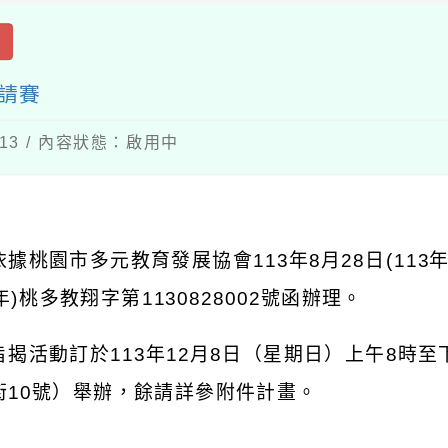
出
請賽
-13 / 內容狀態：啟用中
：
依據桃園市多元教育發展協會
113
年
8
月
28
日
(113
年
)
桃多教翔字第
1130828002
號函辦理。
旨揭活動訂於
113
年
12
月
8
日（星期日）上午
8
時至
街
10
號）舉辦，餘請詳參附件計畫。