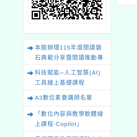
辦說明會」
顧服務人員180小時專
業訓練課程」
本館辦理115年度閱讀磐
石典範分享暨閱讀推動專
業研習
科技賦能─人工智慧(AI)
工具線上基礎課程
A3數位素養講師名單
「數位內容與教學軟體線
上課程-Copilot」