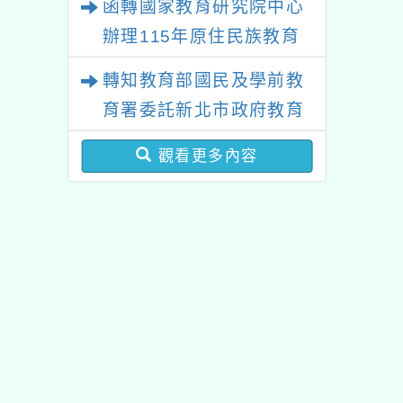
函轉國家教育研究院中心
辦理115年原住民族教育
政策研討會「原住民族教
轉知教育部國民及學前教
育國際趨勢與發展」
育署委託新北市政府教育
局辦理「115年度教師專
觀看更多內容
業成長研習實施計畫－夢
的N次方素養工作坊新北
場」計畫
佈景版本：
neilhhes