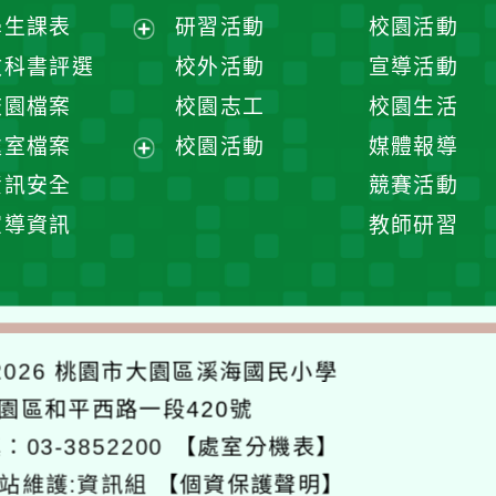
展
學生課表
研習活動
校園活動
開
展
教科書評選
校外活動
宣導活動
選
開
校園檔案
校園志工
校園生活
單
選
處室檔案
校園活動
媒體報導
單
展
資訊安全
競賽活動
開
宣導資訊
教師研習
選
單
026
桃園市大園區溪海國民小學
大園區和平西路一段420號
：03-3852200
【處室分機表】
站維護:資訊組
【個資保護聲明】