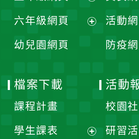
開
展
單
六年級網頁
活動網
選
開
展
單
幼兒園網頁
防疫網
選
開
單
選
檔案下載
活動
單
課程計畫
校園社
學生課表
研習活