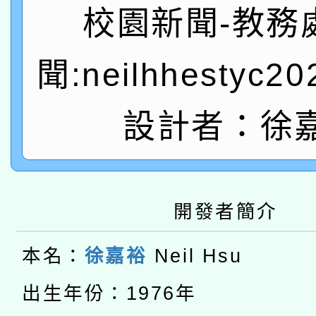
有關大陸委員會函釋公
pilot」
校園新聞-教務
轉知經濟部水利署委託
薪期間赴陸應申請許可
聞:neilhhestyc2
115年8月22日(星期六)
業技術研究院辦理「11
2026年桃園地景藝術
桃園市孔廟祈福系列活
設計者：徐
用水績優單位及節水達
「2026桃園藝術巡演
開 智慧啟航」
動」
轉知教育部國民及學前
關事宜
開發者簡介
本館辦理115年度閱讀
國立臺灣師範大學辦理「1
科技賦能─人工智慧(AI
本名：
徐嘉裕
Neil Hsu
暨閱讀推動專業研習
年度健康促進學校輔導
A3數位素養講師名單
礎課程
出生年份：1976年
業成長研習」實施計畫