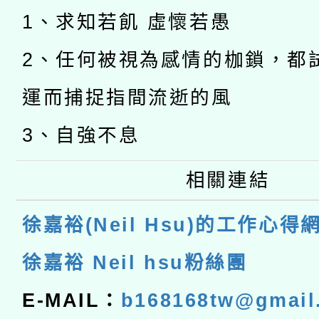
1、求知若飢 虛懷若愚
2、任何被視為感情的枷鎖，都
運而捕捉指間流逝的風
3、自強不息
相關連結
徐嘉裕(Neil Hsu)的工作心得
徐嘉裕 Neil hsu粉絲團
E-MAIL：
b168168tw@gmail