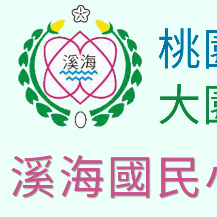
桃
大
溪海國民