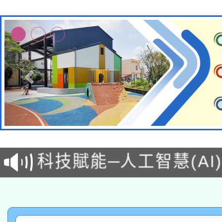
本館辦理115年度閱讀
科技賦能─人工智慧(AI
暨閱讀推動專業研習
A3數位素養講師名單
礎課程
「數位內容與教學軟體線