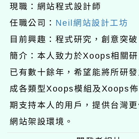
「數位內容與教學軟體線
現職：網站程式設計師
有關大陸委員會函釋公
pilot」
任職公司：
Neil網站設計工坊
轉知經濟部水利署委託
薪期間赴陸應申請許可
目前興趣：程式研究，創意突破
115年8月22日(星期六)
業技術研究院辦理「11
簡介：本人致力於Xoops相關
2026年桃園地景藝術
桃園市孔廟祈福系列活
用水績優單位及節水達
已有數十餘年，希望能將所研發
「2026桃園藝術巡演
開 智慧啟航」
動」
成各類型Xoops模組及Xoops
轉知教育部國民及學前
關事宜
期支持本人的用戶，提供台灣更
國立臺灣師範大學辦理「1
網站架設環境。
年度健康促進學校輔導