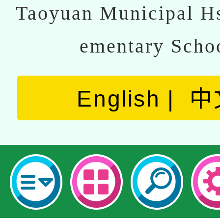
Taoyuan Municipal Hs
ementary Scho
English
中