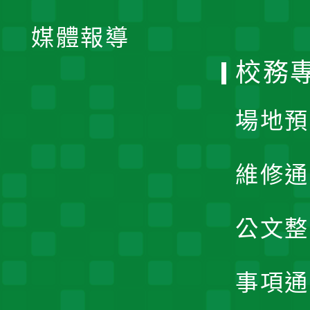
開
單
媒體報導
選
校務
單
場地預
維修通
公文整
事項通