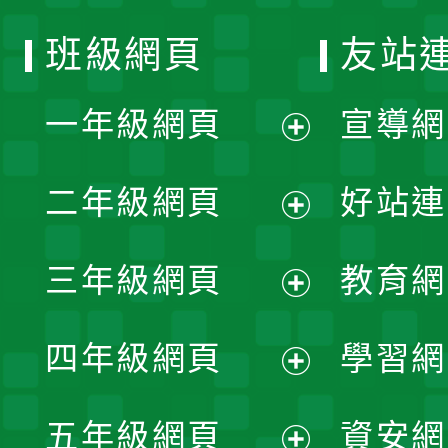
班級網頁
友站
一年級網頁
宣導網
展
二年級網頁
好站連
開
展
三年級網頁
教育網
選
開
展
單
四年級網頁
學習網
選
開
展
單
五年級網頁
資安網
選