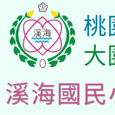
桃
大
溪海國民