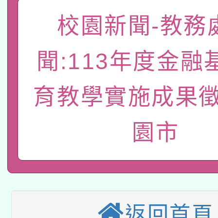
「數位內容與教學軟體線
校園新聞-教務
有關大陸委員會函釋公
pilot」
聞:113年度金融
轉知經濟部水利署委託
薪期間赴陸應申請許可
115年8月22日(星期六)
育教學實施成果徵
業技術研究院辦理「11
2026年桃園地景藝術
桃園市孔廟祈福系列活
用水績優單位及節水達
園市
本校115學年度第2次
開 智慧啟航」
動」
適應運動共學行動站研
招甄選結果公告(無人
本館辦理115年度閱讀
招)
返回首頁
科技賦能─人工智慧(AI
暨閱讀推動專業研習