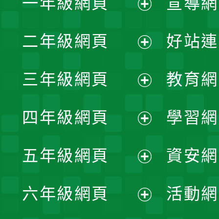
一年級網頁
宣導網
展
二年級網頁
好站連
開
展
三年級網頁
教育網
選
開
展
單
四年級網頁
學習網
選
開
展
單
五年級網頁
資安網
選
開
展
單
六年級網頁
活動網
選
開
展