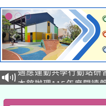
本校115學年度第2次
適應運動共學行動站研
招甄選結果公告(無人
本館辦理115年度閱讀
招)
科技賦能─人工智慧(AI
暨閱讀推動專業研習
A3數位素養講師名單
礎課程