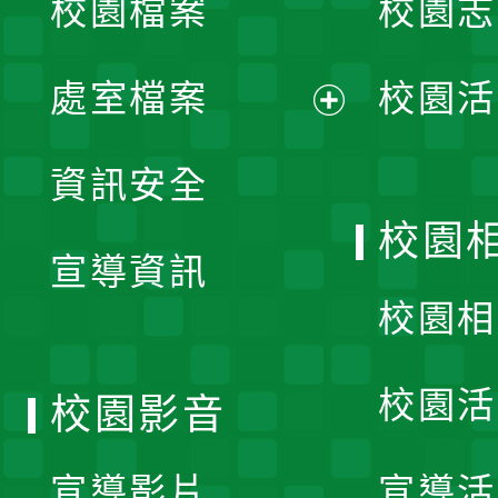
校園檔案
校園志
選
單
處室檔案
校園活
展
資訊安全
開
校園
宣導資訊
選
校園相
單
校園活
校園影音
宣導影片
宣導活