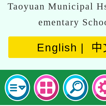
Taoyuan Municipal Hs
ementary Scho
English
中