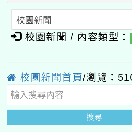
A3數位素養講師名單
礎課程
「數位內容與教學軟體線
有關大陸委員會函釋公
pilot」
校園新聞 / 內容類型：
轉知經濟部水利署委託
薪期間赴陸應申請許可
115年8月22日(星期六)
業技術研究院辦理「11
校園新聞首頁
/瀏覽：51
2026年桃園地景藝術
桃園市孔廟祈福系列活
用水績優單位及節水達
開 智慧啟航」
動」
搜尋