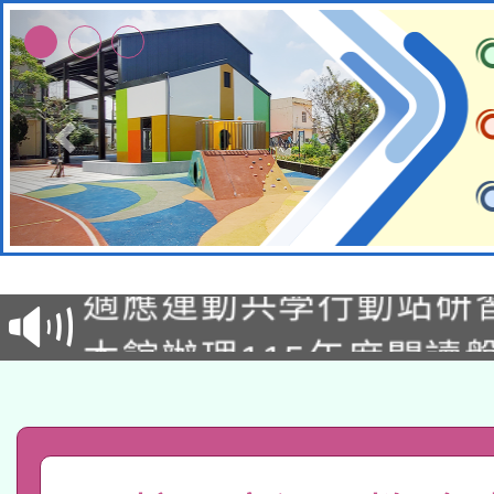
本校115學年度第2次
適應運動共學行動站研
招甄選結果公告(無人
本館辦理115年度閱讀
招)
科技賦能─人工智慧(AI
暨閱讀推動專業研習
A3數位素養講師名單
礎課程