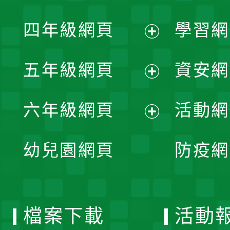
開
展
單
四年級網頁
學習網
選
開
展
單
五年級網頁
資安網
選
開
展
單
六年級網頁
活動網
選
開
展
單
幼兒園網頁
防疫網
選
開
單
選
檔案下載
活動
單