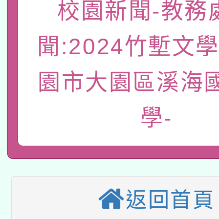
「數位內容與教學軟體線
校園新聞-教務
有關大陸委員會函釋公
pilot」
聞:2024竹塹文
轉知經濟部水利署委託
薪期間赴陸應申請許可
園市大園區溪海
115年8月22日(星期六)
業技術研究院辦理「11
2026年桃園地景藝術
桃園市孔廟祈福系列活
用水績優單位及節水達
學-
本校115學年度第2次
開 智慧啟航」
動」
適應運動共學行動站研
招甄選結果公告(無人
本館辦理115年度閱讀
招)
返回首頁
科技賦能─人工智慧(AI
暨閱讀推動專業研習