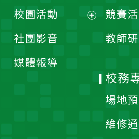
展
校園活動
競賽活
開
展
社團影音
教師研
選
開
單
媒體報導
選
校務
單
場地預
維修通