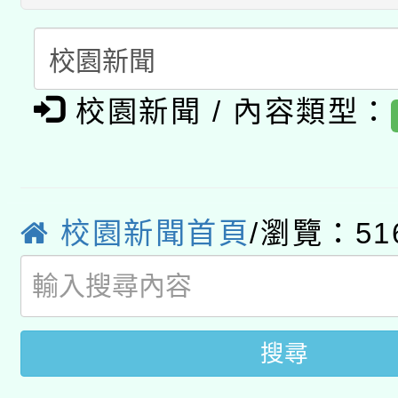
A3數位素養講師名單
礎課程
「數位內容與教學軟體線
有關大陸委員會函釋公
pilot」
校園新聞 / 內容類型：
轉知經濟部水利署委託
薪期間赴陸應申請許可
115年8月22日(星期六)
業技術研究院辦理「11
2026年桃園地景藝術
校園新聞首頁
/瀏覽：51
桃園市孔廟祈福系列活
用水績優單位及節水達
開 智慧啟航」
動」
搜尋