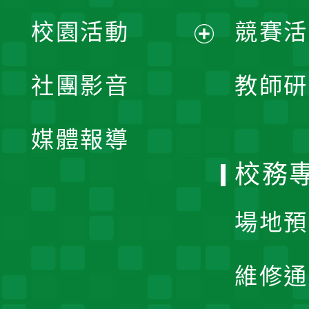
展
校園活動
競賽活
開
展
社團影音
教師研
選
開
單
媒體報導
選
校務
單
場地預
維修通