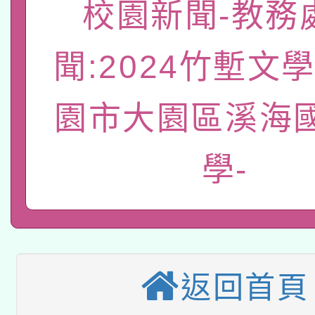
「數位內容與教學軟體線
校園新聞-教務
有關大陸委員會函釋公
pilot」
聞:2024竹塹文
轉知經濟部水利署委託
薪期間赴陸應申請許可
115年8月22日(星期六)
園市大園區溪海
業技術研究院辦理「11
2026年桃園地景藝術
桃園市孔廟祈福系列活
用水績優單位及節水達
學-
本校115學年度第2次
開 智慧啟航」
動」
適應運動共學行動站研
招甄選結果公告(無人
本館辦理115年度閱讀
招)
返回首頁
科技賦能─人工智慧(AI
暨閱讀推動專業研習