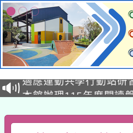
本校115學年度第2次
適應運動共學行動站研
招甄選結果公告(無人
本館辦理115年度閱讀
招)
科技賦能─人工智慧(AI
暨閱讀推動專業研習
A3數位素養講師名單
礎課程