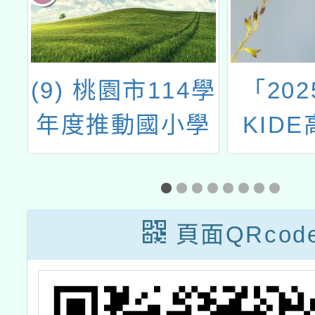
科
(9) 桃園市114學
「202
」
年度推動國小學
KID
生英語學習成效
發明暨
獎勵計畫-英語線
上學習平臺Cool
頁面QRcod
English競賽