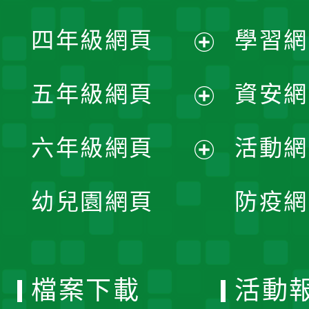
開
展
單
四年級網頁
學習網
選
開
展
單
五年級網頁
資安網
選
開
展
單
六年級網頁
活動網
選
開
展
單
幼兒園網頁
防疫網
選
開
單
選
檔案下載
活動
單