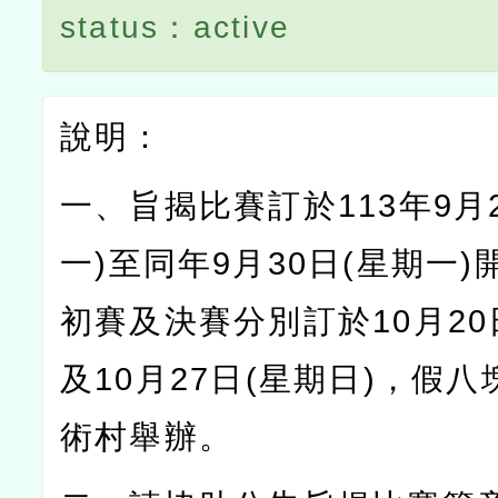
status：active
說明：
一、
旨揭比賽訂於
113
年
9
月
一
)
至同年
9
月
30
日
(
星期一
)
初賽及決賽分別訂於
10
月
20
及
10
月
27
日
(
星期日
)
，假八
術村舉辦。