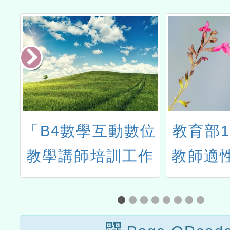
小
「B4數學互動數位
教育部1
整
教學講師培訓工作
教師適
知
坊」
平臺生成
領
研究基