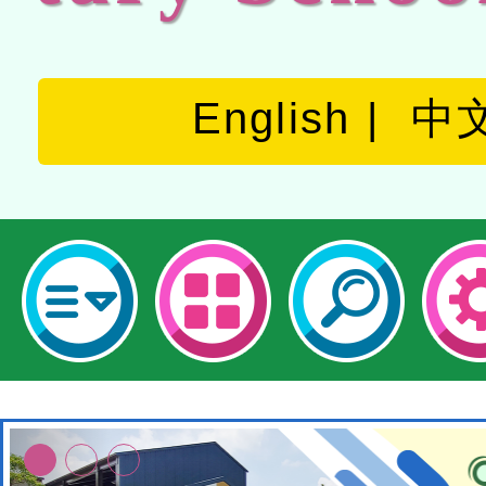
English
中