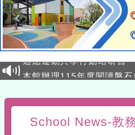
本校115學年度第2次代理
結果公告(無人報名，續辦
適應運動共學行動站研習
本館辦理115年度閱讀磐
讀推動專業研習
科技賦能─人工智慧(AI)
程
A3數位素養講師名單
「數位內容與教學軟體線上課程
School News-
t」
有關大陸委員會函釋公務