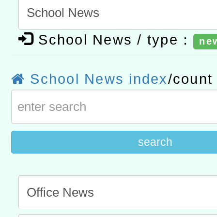
t」
有關大陸委員會函釋公務
School News / type：
赴陸應申請許可一案
ne
轉知經濟部水利署委託財
研究院辦理「115年表揚
115年8月22日(星期六)辦
School News index
/coun
位及節水達人選拔活動」
市孔廟祈福系列活動—儒門
2026年桃園地景藝術節教
航」
search