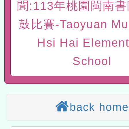
聞:113年桃園閩南書
赴陸應申請許可一案
轉知經濟部水利署委託財
鼓比賽-Taoyuan Mun
研究院辦理「115年表揚
115年8月22日(星期六)辦
位及節水達人選拔活動」
市孔廟祈福系列活動—儒門
2026年桃園地景藝術節教
Hsi Hai Element
航」
本校115學年度第2次代理
School
結果公告(無人報名，續辦
適應運動共學行動站研習
本館辦理115年度閱讀磐
讀推動專業研習
科技賦能─人工智慧(AI)
back home
程
A3數位素養講師名單
「數位內容與教學軟體線上課程