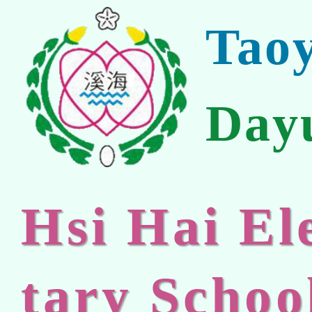
Tao
Day
Hsi Hai E
tary Schoo