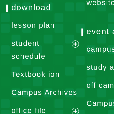
websit
download
lesson plan
event 
student
campus
expand
schedule
menu
study a
Textbook ion
off cam
Campus Archives
Campus
office file