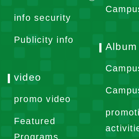
expand
Campus
info security
menu
Publicity info
Album
Campu
video
Campus
promo video
promot
Featured
activiti
Programs