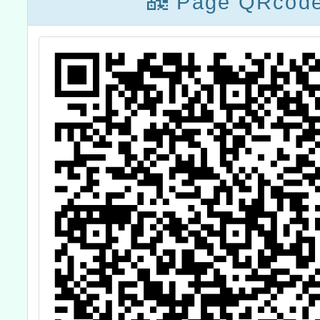
作
Page QRcod