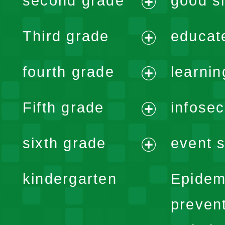
second grade
good si
menu
expand
Third grade
educat
menu
expand
fourth grade
learnin
menu
expand
Fifth grade
infose
menu
expand
sixth grade
event s
menu
expand
kindergarten
Epidem
menu
preven