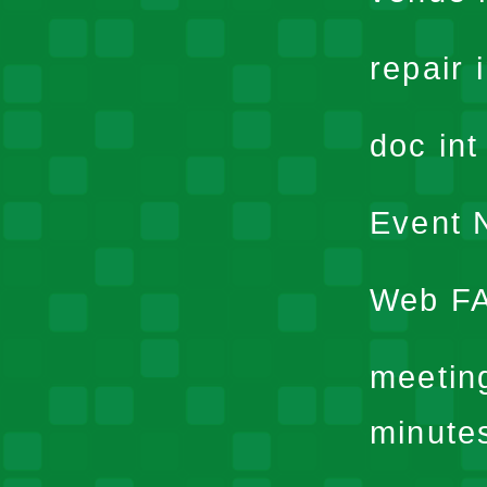
repair 
doc in
Event N
Web F
meetin
minute