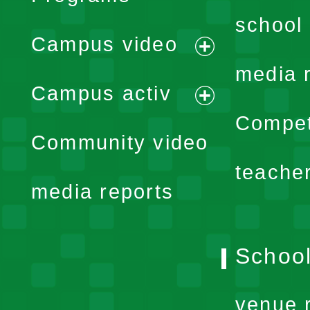
school 
Campus video
expand
media 
Campus activ
menu
expand
Compet
Community video
menu
teache
media reports
School
venue 