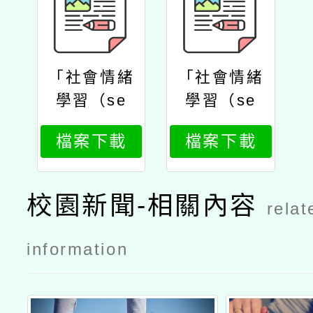
「社會情緒
「社會情緒
學習（se
學習（se
l）與專題式
l）與專題式
檔案下載
檔案下載
學習（pb
學習（pb
l）融入自主
l）融入自主
學習增能培
學習增能培
校園新聞-相關內容
relat
力工作坊」
力工作坊」
公文
實施計畫
information