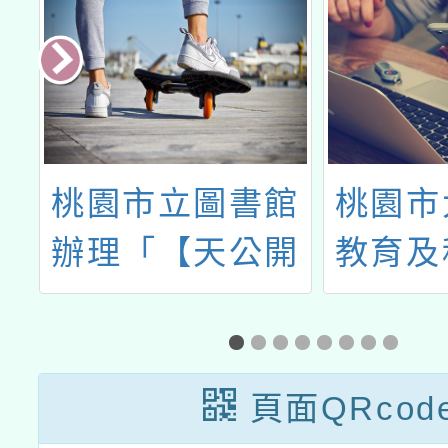
學
桃園市立圖書館
桃園市
英
辦理「【天公開
教育及
悟】112年桃園
112學
月
市立圖書館系列
教師
理
科普講座 」
頁面QRcod