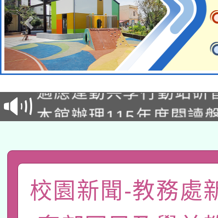
本校115學年度第2次
適應運動共學行動站研
招甄選結果公告(無人
本館辦理115年度閱讀
招)
科技賦能─人工智慧(AI
暨閱讀推動專業研習
A3數位素養講師名單
礎課程
「數位內容與教學軟體線
校園新聞-教務處
有關大陸委員會函釋公
pilot」