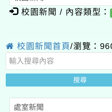
有關大陸委員會函釋公
pilot」
校園新聞 / 內容類型：
轉知經濟部水利署委託
薪期間赴陸應申請許可
115年8月22日(星期六)
業技術研究院辦理「11
2026年桃園地景藝術
桃園市孔廟祈福系列活
校園新聞首頁
/瀏覽：96
用水績優單位及節水達
開 智慧啟航」
動」
搜尋