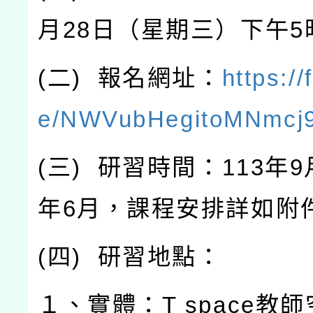
月
28
日（星期三）下午
5
(
二
)
報名網址：
https://
e/NWVubHegitoMNmcj
(
三
)
研習時間：
113
年
9
年
6
月，課程安排詳如附
(
四
)
研習地點：
１、實體：
T space
教師