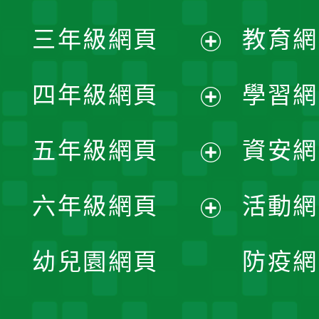
開
展
三年級網頁
教育網
選
開
展
單
四年級網頁
學習網
選
開
展
單
五年級網頁
資安網
選
開
展
單
六年級網頁
活動網
選
開
展
單
幼兒園網頁
防疫網
選
開
單