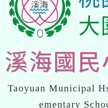
大
溪海國民
Taoyuan Municipal Hs
ementary Scho