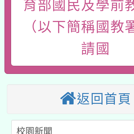
育部國民及學前
轉知經濟部水利署委託
薪期間赴陸應申請許可
115年8月22日(星期六)
業技術研究院辦理「11
（以下簡稱國教
2026年桃園地景藝術
桃園市孔廟祈福系列活
用水績優單位及節水達
請國
本校115學年度第2次
開 智慧啟航」
動」
適應運動共學行動站研
招甄選結果公告(無人
本館辦理115年度閱讀
招)
科技賦能─人工智慧(AI
返回首頁
暨閱讀推動專業研習
A3數位素養講師名單
礎課程
「數位內容與教學軟體線