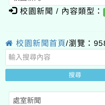
有關大陸委員會函釋公
pilot」
校園新聞 / 內容類型：
轉知經濟部水利署委託
薪期間赴陸應申請許可
115年8月22日(星期六)
業技術研究院辦理「11
2026年桃園地景藝術
校園新聞首頁
/瀏覽：95
桃園市孔廟祈福系列活
用水績優單位及節水達
開 智慧啟航」
動」
搜尋