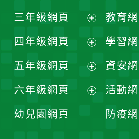
開
展
三年級網頁
教育網
選
開
展
單
四年級網頁
學習網
選
開
展
單
五年級網頁
資安網
選
開
展
單
六年級網頁
活動網
選
開
展
單
幼兒園網頁
防疫網
選
開
單