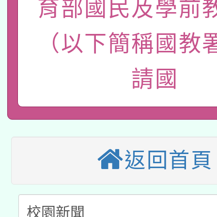
育部國民及學前
轉知經濟部水利署委託
薪期間赴陸應申請許可
115年8月22日(星期六)
（以下簡稱國教
業技術研究院辦理「11
2026年桃園地景藝術
桃園市孔廟祈福系列活
用水績優單位及節水達
請國
本校115學年度第2次
開 智慧啟航」
動」
適應運動共學行動站研
招甄選結果公告(無人
本館辦理115年度閱讀
招)
返回首頁
科技賦能─人工智慧(AI
暨閱讀推動專業研習
A3數位素養講師名單
礎課程
「數位內容與教學軟體線