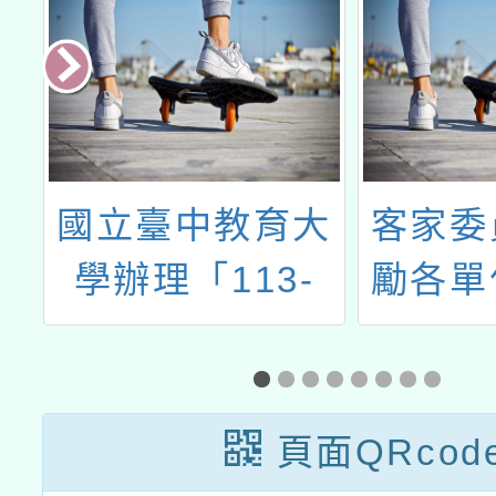
計
國立臺中教育大
客家委
I
學辦理「113-
勵各單
片
114年國民小學
與客
放
現職教師臺灣台
證，可
語輔導認證密集
113
頁面QRcod