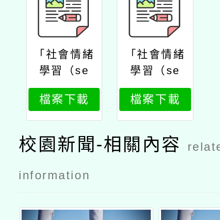
「社會情緒
「社會情緒
學習（se
學習（se
l）與專題式
l）與專題式
檔案下載
檔案下載
學習（pb
學習（pb
l）融入自主
l）融入自主
學習增能培
學習增能培
校園新聞-相關內容
relat
力工作坊」
力工作坊」
公文
實施計畫
information