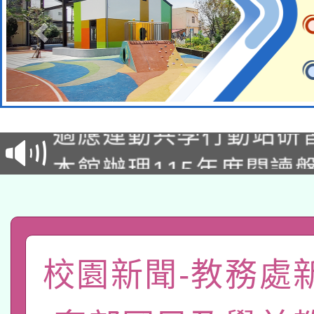
本校115學年度第2次
適應運動共學行動站研
招甄選結果公告(無人
本館辦理115年度閱讀
招)
科技賦能─人工智慧(AI
暨閱讀推動專業研習
A3數位素養講師名單
礎課程
「數位內容與教學軟體線
校園新聞-教務處
有關大陸委員會函釋公
pilot」