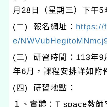
月
28
日（星期三）下午
5
(
二
)
報名網址：
https://
e/NWVubHegitoMNmcj
(
三
)
研習時間：
113
年
9
年
6
月，課程安排詳如附
(
四
)
研習地點：
１、實體：
T space
教師