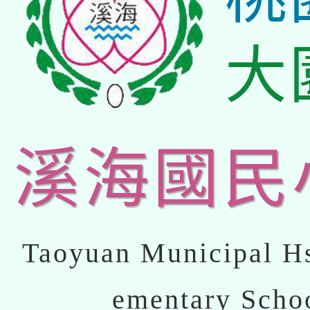
大
溪海國民
Taoyuan Municipal Hs
ementary Scho