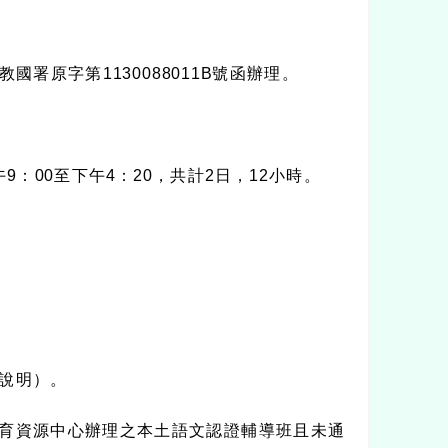
教國署原字第
1130088011B
號函辦理。
午
9
：
00
至下午
4
：
20
，共計
2
日，
12
小時。
說明）。
育資源中心辦理之本土語文認證輔導班且未通