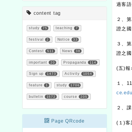
過客語
content tag
２、第
study
75
teaching
7
證之國
festival
2
Notice
33
３、第
Contest
511
News
38
證之國
important
20
Propaganda
114
(
五
)
報
Sign up
1473
Activity
1054
１、
1
feature
1
study
1706
ce.edu
bulletin
1572
course
205
２、課
Page QRcode
(
１
)
客