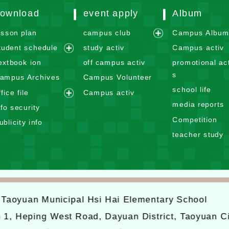
ownload
event apply
Album
esson plan
campus club
Campus Albu
e
tudent schedule
study activ
Campus activ
x
e
extbook ion
off campus activ
promotional act
p
x
s
ampus Archives
Campus Volunteer
a
p
school life
n
ffice file
Campus activ
a
e
d
media reports
n
nfo security
x
m
d
Competition
ublicity info
p
e
m
teacher study
a
n
e
n
u
n
d
u
m
e
6
Taoyuan Municipal Hsi Hai Elementary School
n
u
n 1, Heping West Road, Dayuan District, Taoyuan C