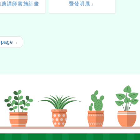
推薦講師實施計畫
暨發明展」
金會（
理20
界～和
師
 page
→