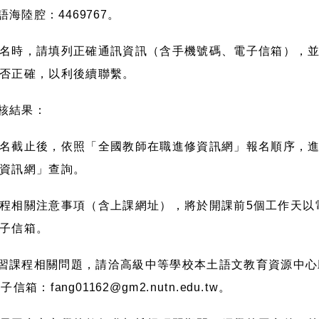
語海陸腔：
4469767
。
名時，請填列正確通訊資訊（含手機號碼、電子信箱），
否正確，以利後續聯繫。
核結果：
名截止後，依照「全國教師在職進修資訊網」報名順序，
資訊網」查詢。
程相關注意事項（含上課網址），將於開課前
5
個工作天以
子信箱。
習課程相關問題，請洽高級中等學校本土語文教育資源中心
電子信箱：
fang01162@gm2.nutn.edu.tw
。