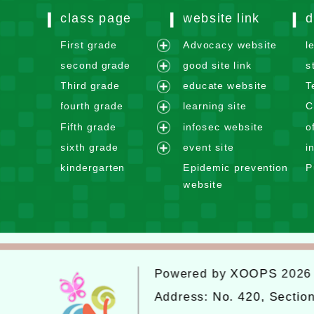
class page
website link
d
First grade
Advocacy website
l
e
second grade
good site link
s
x
e
Third grade
educate website
T
p
x
e
fourth grade
learning site
C
a
p
x
e
n
Fifth grade
infosec website
o
a
p
x
e
d
n
sixth grade
event site
i
a
p
x
m
e
d
n
kindergarten
Epidemic prevention
P
a
p
e
x
m
d
website
n
a
n
p
e
m
d
n
u
a
n
e
m
d
n
u
n
e
m
d
u
n
e
m
u
Powered by
XOOPS
202
n
e
u
n
Address:
No. 420, Sectio
u