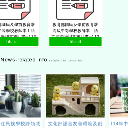
部國民及學前教育署
教育部國民及學前教育署
中等學校教師本土語
高級中等學校教師本土語
培訓實施計畫─113
文認證培訓實施計畫─113
file dl
file dl
語認證加強班（9月）
年客語認證加強班（9月）
公文
實施計畫
 News-related info
related information
年原住民族學校跨領域
文化部語言友善環境及創
114