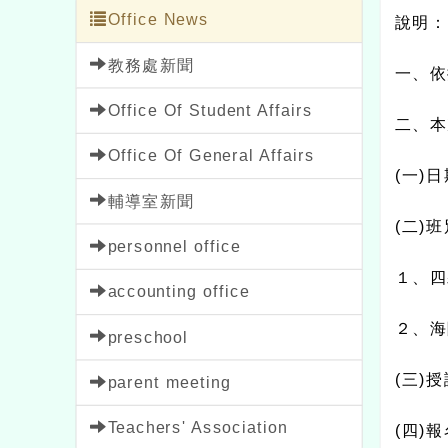
Office News
說明：
教務處新聞
一、依
Office Of Student Affairs
二、本
Office Of General Affairs
(
一
)
日
輔導室新聞
(
二
)
班
personnel office
１、四
accounting office
２、海
preschool
(
三
)
授
parent meeting
Teachers' Association
(
四
)
報