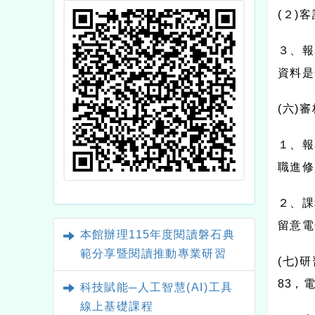
(
２
)
客
３、報
資料是
(
六
)
審
１、報
職進修
２、課
留意電
本館辦理115年度閱讀磐石典
範分享暨閱讀推動專業研習
(
七
)
研
83
，
科技賦能─人工智慧(AI)工具
線上基礎課程