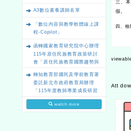
三、本
A3數位素養講師名單
假。
「數位內容與教學軟體線上課
四、檢
程-Copilot」
函轉國家教育研究院中心辦理
115年原住民族教育政策研討
viewabl
會「原住民族教育國際趨勢與
發展」
轉知教育部國民及學前教育署
委託新北市政府教育局辦理
Att do
「115年度教師專業成長研習
實施計畫－夢的N次方素養工
watch more
作坊新北場」計畫