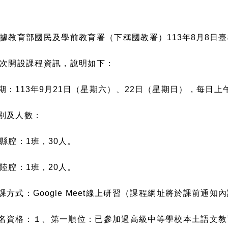
據教育部國民及學前教育署（下稱國教署）
113
年
8
月
8
日臺
次開設課程資訊，說明如下：
期：
113
年
9
月
21
日（星期六）、
22
日（星期日），每日上
別及人數：
縣腔：
1
班，
30
人。
陸腔：
1
班，
20
人。
課方式：
Google Meet
線上研習（課程網址將於課前通知內
名資格：１、第一順位：已參加過高級中等學校本土語文教