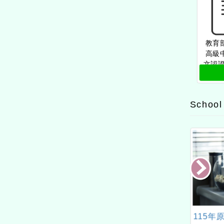
教育
高級
文認證
年客
School
年度「閱讀心得競賽」
「115年中小學媒體素養教
115