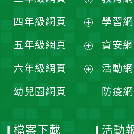
開
展
單
四年級網頁
學習網
選
開
展
單
五年級網頁
資安網
選
開
展
單
六年級網頁
活動網
選
開
展
單
幼兒園網頁
防疫網
選
開
單
選
檔案下載
活動
單