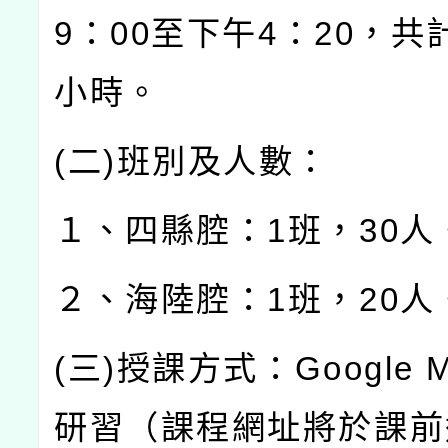
9
：
00
至下午
4
：
20
，共
小時。
(
二
)
班別及人數：
１、四縣腔：
1
班，
30
人
２、海陸腔：
1
班，
20
人
(
三
)
授課方式：
Google 
研習（課程網址將於課前