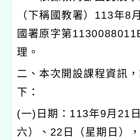
（下稱國教署）
113
年
8
國署原字第
1130088011
理。
二、本次開設課程資訊，
下：
(
一
)
日期：
113
年
9
月
21
六）、
22
日（星期日）