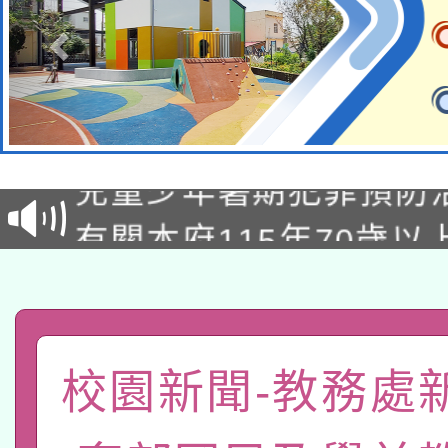
有關原住民族委員會11
兒童少年暑期犯罪預防
公告之原住民族歲時祭
有關本府115年70歲
答一案
一案。
本校115學年度第2次
人員健康講座「吃得安
適應運動共學行動站研
招甄選結果公告(無人
心」，鼓勵退休同仁踴
本館辦理115年度閱讀
校園新聞-教務處
招)
案。
科技賦能─人工智慧(AI
暨閱讀推動專業研習