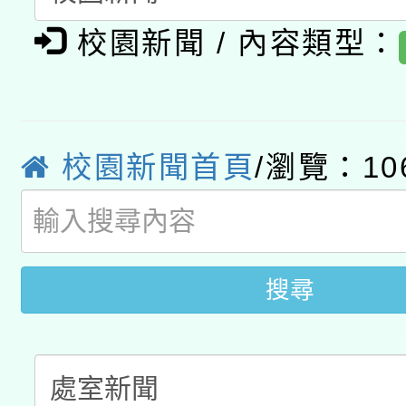
科技賦能─人工智慧(AI
暨閱讀推動專業研習
校園新聞 / 內容類型：
A3數位素養講師名單
礎課程
「數位內容與教學軟體線
有關大陸委員會函釋公
pilot」
校園新聞首頁
/瀏覽：10
薪期間赴陸應申請許可
搜尋