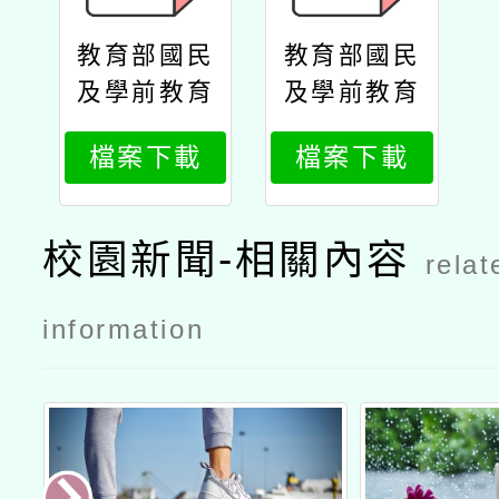
教育部國民
教育部國民
及學前教育
及學前教育
署高級中等
署高級中等
檔案下載
檔案下載
學校教師本
學校教師本
土語文認證
土語文認證
培訓實施計
培訓實施計
校園新聞-相關內容
relat
畫─113年
畫─113年
客語認證加
客語認證加
information
強班（9
強班（9
月）公文
月）實施計
畫