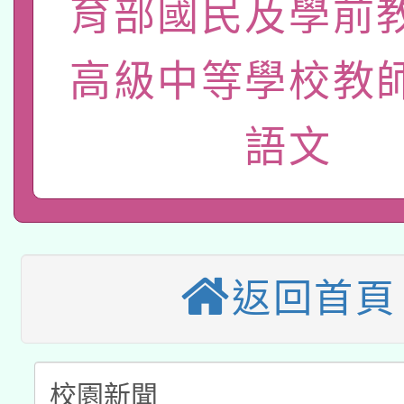
育部國民及學前
A3數位素養講師名單
礎課程
「數位內容與教學軟體線
高級中等學校教
有關大陸委員會函釋公
pilot」
語文
有關原住民族委員會11
薪期間赴陸應申請許可
兒童少年暑期犯罪預防
公告之原住民族歲時祭
有關本府115年70歲
答一案
一案。
返回首頁
本校115學年度第2次
人員健康講座「吃得安
適應運動共學行動站研
招甄選結果公告(無人
心」，鼓勵退休同仁踴
本館辦理115年度閱讀
招)
案。