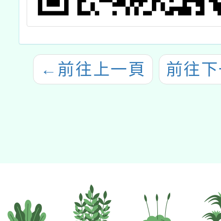
←
前往上一頁
前往下