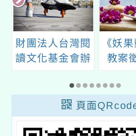
造
財團法人台灣閱
《妖果
心
讀文化基金會辦
教案
師
理「115年度柯
華葳線上數位閱
讀專題探究競
頁面QRcod
賽」