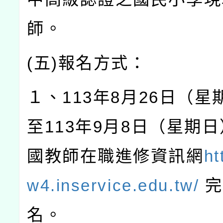
師。
(
五
)
報名方式：
１、
113
年
8
月
26
日（星
至
113
年
9
月
8
日（星期日
國教師在職進修資訊網
ht
w4.inservice.edu.tw/
完
名。