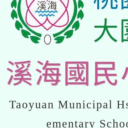
大
溪海國民
Taoyuan Municipal Hs
ementary Scho