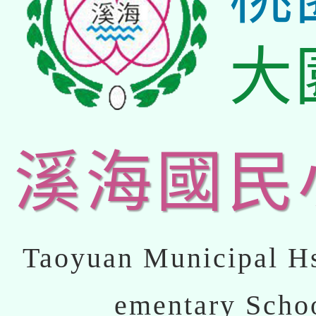
大
溪海國民
Taoyuan Municipal Hs
ementary Scho