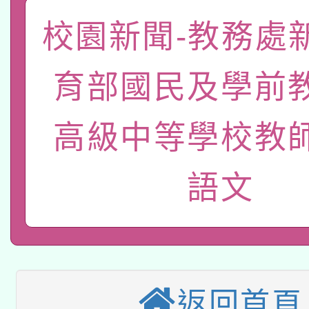
「數位內容與教學軟體線
校園新聞-教務處
有關大陸委員會函釋公
pilot」
育部國民及學前
轉知經濟部水利署委託
薪期間赴陸應申請許可
115年8月22日(星期六)
業技術研究院辦理「11
高級中等學校教
2026年桃園地景藝術
桃園市孔廟祈福系列活
用水績優單位及節水達
語文
本校115學年度第2次
開 智慧啟航」
動」
適應運動共學行動站研
招甄選結果公告(無人
本館辦理115年度閱讀
招)
科技賦能─人工智慧(AI
返回首頁
暨閱讀推動專業研習