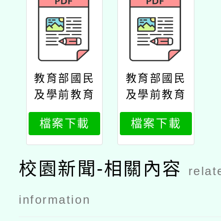
教育部國民
教育部國民
及學前教育
及學前教育
署高級中等
署高級中等
檔案下載
檔案下載
學校教師本
學校教師本
土語文認證
土語文認證
培訓實施計
培訓實施計
校園新聞-相關內容
relat
畫─113年
畫─113年
客語認證加
客語認證加
information
強班（9
強班（9