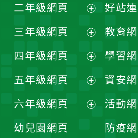
二年級網頁
好站連
開
展
三年級網頁
教育網
選
開
展
單
四年級網頁
學習網
選
開
展
單
五年級網頁
資安網
選
開
展
單
六年級網頁
活動網
選
開
展
單
幼兒園網頁
防疫網
選
開