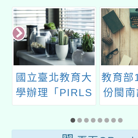
月）公文
月）實施計
畫
5
國立臺北教育大
教育部1
課
學辦理「PIRLS
份閩南
項
2021閱讀素養文
力認證
閱
本與命題分析工
新
作坊」