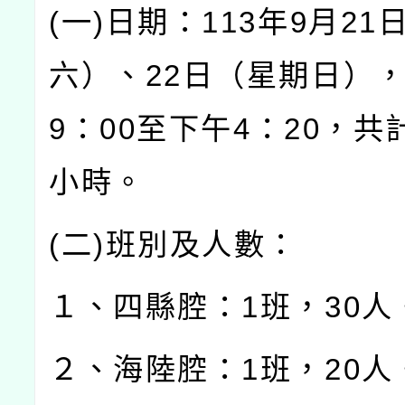
(
一
)
日期：
113
年
9
月
21
六）、
22
日（星期日）
9
：
00
至下午
4
：
20
，共
小時。
(
二
)
班別及人數：
１、四縣腔：
1
班，
30
人
２、海陸腔：
1
班，
20
人