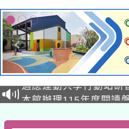
本校115學年度第2次
適應運動共學行動站研
招甄選結果公告(無人
本館辦理115年度閱讀
招)
科技賦能─人工智慧(AI
暨閱讀推動專業研習
A3數位素養講師名單
礎課程