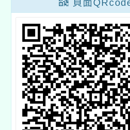
頁面QRcod
度
種
畫