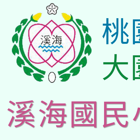
桃
大
溪海國民