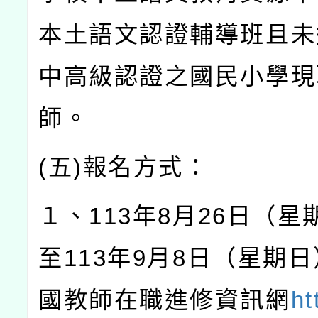
本土語文認證輔導班且未
中高級認證之國民小學現
師。
(
五
)
報名方式：
１、
113
年
8
月
26
日（星
至
113
年
9
月
8
日（星期日
國教師在職進修資訊網
ht