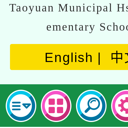
Taoyuan Municipal Hs
ementary Scho
English
中