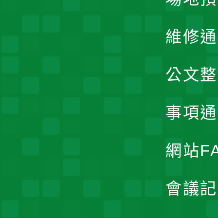
維修通
公文整
事項通
網站F
會議記