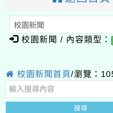
A3數位素養講師名單
礎課程
「數位內容與教學軟體線
有關大陸委員會函釋公
pilot」
校園新聞 / 內容類型：
轉知經濟部水利署委託
薪期間赴陸應申請許可
115年8月22日(星期六)
業技術研究院辦理「11
2026年桃園地景藝術
桃園市孔廟祈福系列活
校園新聞首頁
/瀏覽：10
用水績優單位及節水達
開 智慧啟航」
動」
搜尋