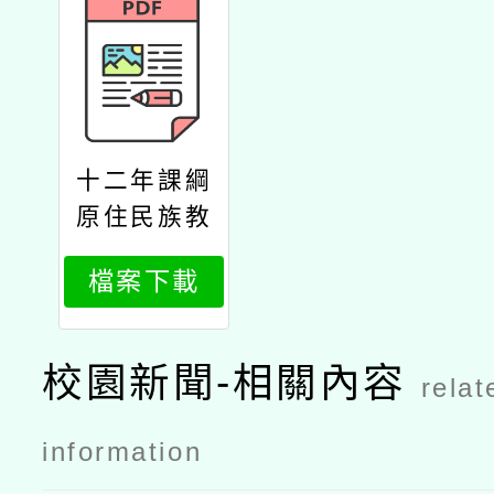
十二年課綱
原住民族教
育議題推廣
檔案下載
工作計畫種
子教師培訓
活動研習課
校園新聞-相關內容
relat
程內容
information