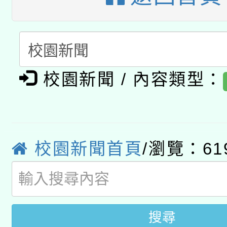
A3數位素養講師名單
礎課程
「數位內容與教學軟體線
有關大陸委員會函釋公
pilot」
校園新聞 / 內容類型：
轉知經濟部水利署委託
薪期間赴陸應申請許可
115年8月22日(星期六)
業技術研究院辦理「11
2026年桃園地景藝術
桃園市孔廟祈福系列活
校園新聞首頁
/瀏覽：61
用水績優單位及節水達
開 智慧啟航」
動」
搜尋