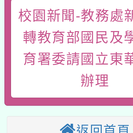
「數位內容與教學軟體線
校園新聞-教務處
有關大陸委員會函釋公
pilot」
轉教育部國民及
轉知經濟部水利署委託
薪期間赴陸應申請許可
115年8月22日(星期六)
業技術研究院辦理「11
育署委請國立東
2026年桃園地景藝術
桃園市孔廟祈福系列活
用水績優單位及節水達
辦理
本校115學年度第2次
開 智慧啟航」
動」
適應運動共學行動站研
招甄選結果公告(無人
本館辦理115年度閱讀
招)
科技賦能─人工智慧(AI
返回首頁
暨閱讀推動專業研習