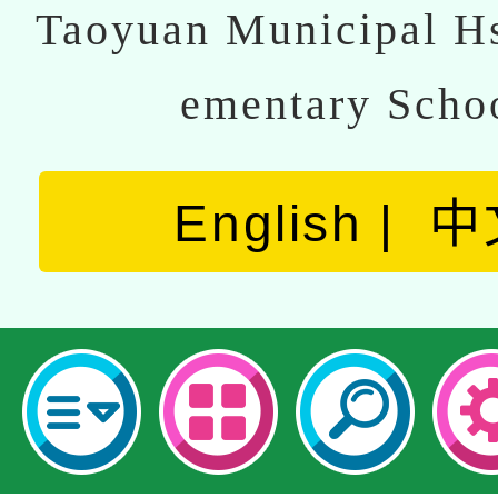
Taoyuan Municipal Hs
ementary Scho
English
中