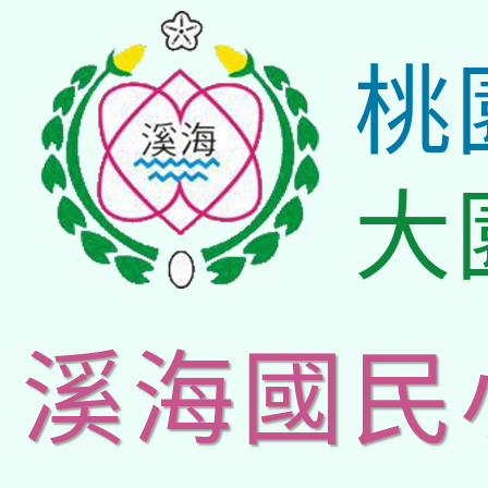
桃
大
溪海國民