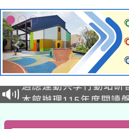
本校115學年度第2次
適應運動共學行動站研
招甄選結果公告(無人
本館辦理115年度閱讀
招)
科技賦能─人工智慧(AI
暨閱讀推動專業研習
A3數位素養講師名單
礎課程