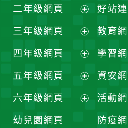
二年級網頁
好站連
開
展
三年級網頁
教育網
選
開
展
單
四年級網頁
學習網
選
開
展
單
五年級網頁
資安網
選
開
展
單
六年級網頁
活動網
選
開
展
單
幼兒園網頁
防疫網
選
開