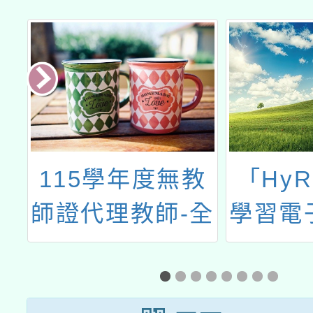
導
115學年度無教
「HyR
評
師證代理教師-全
學習電
國共學團計畫」
飽讀方
內