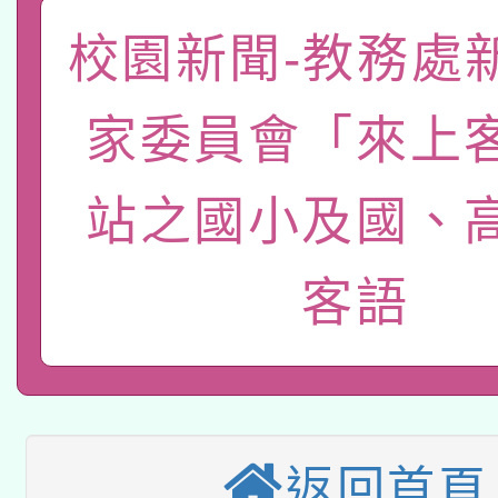
礎課程
「數位內容與教學軟體線
校園新聞-教務處
有關大陸委員會函釋公
pilot」
家委員會「來上
轉知經濟部水利署委託
薪期間赴陸應申請許可
站之國小及國、
115年8月22日(星期六)
業技術研究院辦理「11
2026年桃園地景藝術
桃園市孔廟祈福系列活
用水績優單位及節水達
客語
本校115學年度第2次
開 智慧啟航」
動」
適應運動共學行動站研
招甄選結果公告(無人
本館辦理115年度閱讀
招)
返回首頁
科技賦能─人工智慧(AI