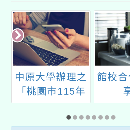
民
中原大學辦理之
館校合
文
「桃園市115年
學
度兒童課後照顧
認
服務人員180小