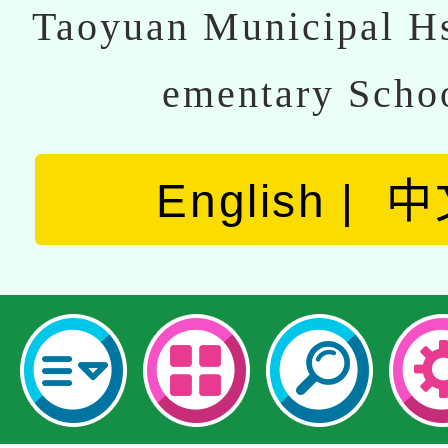
Taoyuan Municipal Hs
ementary Scho
English
中