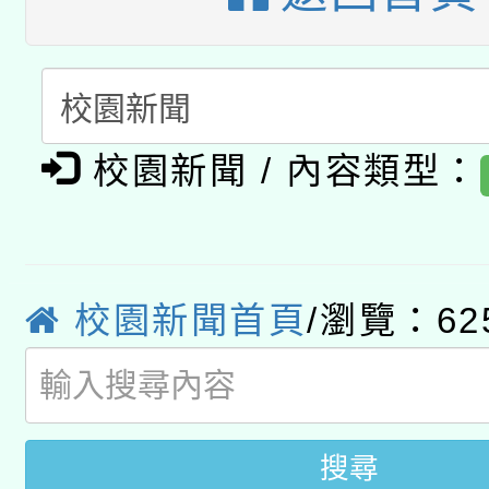
暨閱讀推動專業研習
A3數位素養講師名單
礎課程
「數位內容與教學軟體線
有關大陸委員會函釋公
pilot」
校園新聞 / 內容類型：
轉知經濟部水利署委託
薪期間赴陸應申請許可
115年8月22日(星期六)
業技術研究院辦理「11
校園新聞首頁
/瀏覽：62
2026年桃園地景藝術
桃園市孔廟祈福系列活
用水績優單位及節水達
開 智慧啟航」
動」
搜尋