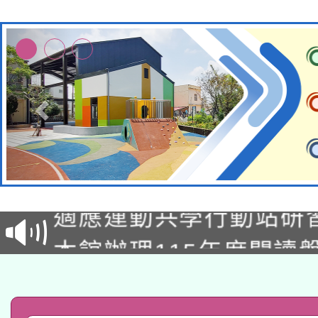
本校115學年度第2次
適應運動共學行動站研
招甄選結果公告(無人
本館辦理115年度閱讀
招)
科技賦能─人工智慧(AI
暨閱讀推動專業研習
A3數位素養講師名單