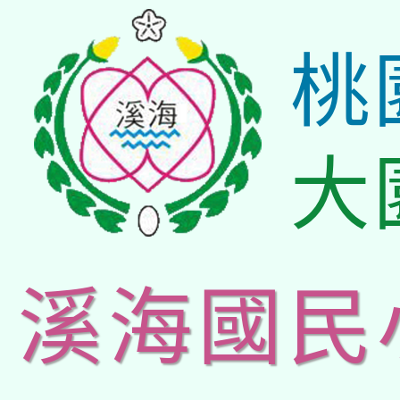
桃
大
溪海國民