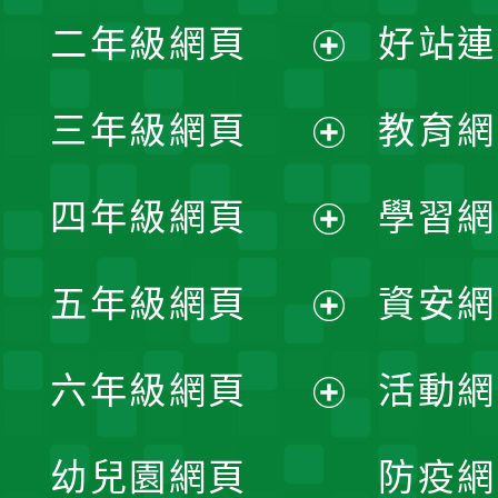
展
二年級網頁
好站連
開
展
三年級網頁
教育網
選
開
展
單
四年級網頁
學習網
選
開
展
單
五年級網頁
資安網
選
開
展
單
六年級網頁
活動網
選
開
展
單
幼兒園網頁
防疫網
選