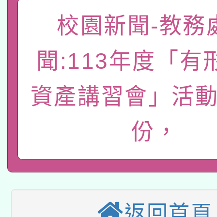
「數位內容與教學軟體線
校園新聞-教務
有關大陸委員會函釋公
pilot」
聞:113年度「有
轉知經濟部水利署委託
薪期間赴陸應申請許可
115年8月22日(星期六)
資產講習會」活動
業技術研究院辦理「11
2026年桃園地景藝術
桃園市孔廟祈福系列活
用水績優單位及節水達
份，
本校115學年度第2次
開 智慧啟航」
動」
適應運動共學行動站研
招甄選結果公告(無人
本館辦理115年度閱讀
招)
返回首頁
科技賦能─人工智慧(AI
暨閱讀推動專業研習