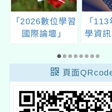
作
「2026數位學習
「11
國際論壇」
學資訊
盃
室電腦
競
換新
頁面QRcod