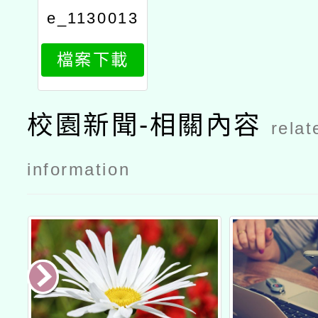
e_1130013
856_attach
檔案下載
1
校園新聞-相關內容
relat
information