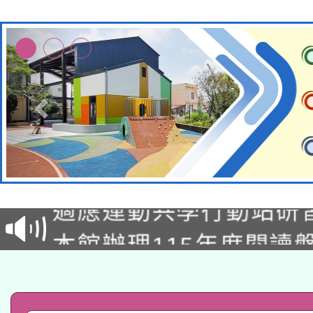
本校115學年度第2次
適應運動共學行動站研
招甄選結果公告(無人
本館辦理115年度閱讀
招)
科技賦能─人工智慧(AI
暨閱讀推動專業研習
A3數位素養講師名單
礎課程