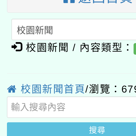
A3數位素養講師名單
礎課程
「數位內容與教學軟體線
有關大陸委員會函釋公
pilot」
校園新聞 / 內容類型：
轉知經濟部水利署委託
薪期間赴陸應申請許可
115年8月22日(星期六)
業技術研究院辦理「11
2026年桃園地景藝術
校園新聞首頁
/瀏覽：67
桃園市孔廟祈福系列活
用水績優單位及節水達
開 智慧啟航」
動」
搜尋