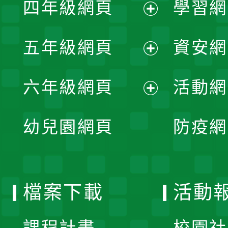
四年級網頁
學習網
選
開
展
單
五年級網頁
資安網
選
開
展
單
六年級網頁
活動網
選
開
展
單
幼兒園網頁
防疫網
選
開
單
選
檔案下載
活動
單
課程計畫
校園社