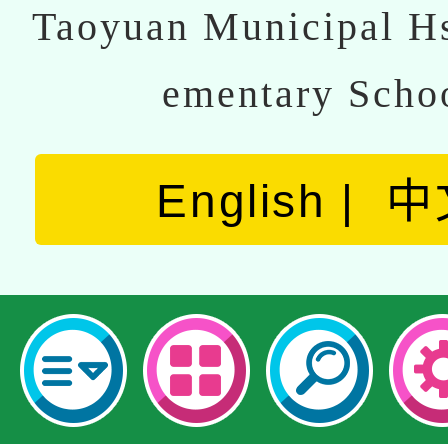
Taoyuan Municipal Hs
ementary Scho
English
中