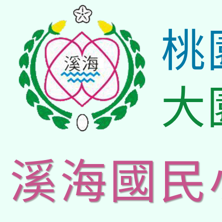
桃
大
溪海國民