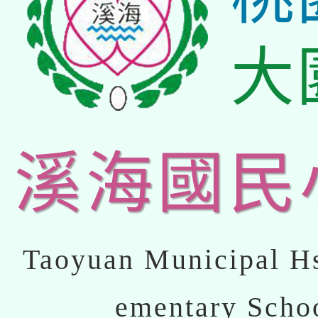
大
溪海國民
Taoyuan Municipal Hs
ementary Scho