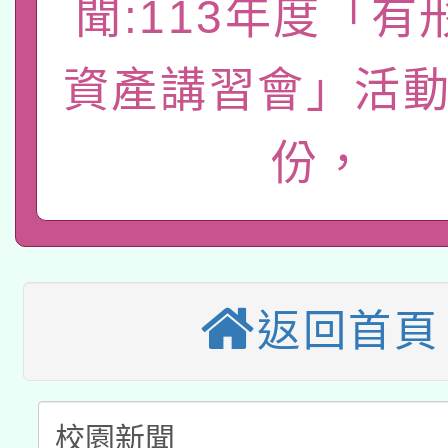
聞:113年度「有
函轉國立臺灣師範大學
新北市政府教育局辦理「
族教育國際趨勢與發展
業成長研習」實施計畫
轉知有關國立成功大學
族語言臺北學習中心11
師專業成長研習實施計
資產講習會」活動
教育部國民及學前教育署「
文教學共融平台-教案
「族語學習班」招生簡章
方素養工作坊新北場」
份，
轉知經濟部水利署委託
年度COVID-19疫苗
件」活動簡章
115年8月22日(星期六)
業技術研究院辦理「11
接種對象擴大為「滿6
2026年桃園地景藝術
桃園市孔廟祈福系列活
用水績優單位及節水達
接種之民眾」措施，延長
「2026桃園藝術巡演
返回首頁
開 智慧啟航」
動」
月28日止
轉知教育部國民及學前
關事宜
函轉國家教育研究院中心
國立臺灣師範大學辦理「1