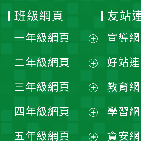
班級網頁
友站
一年級網頁
宣導網
展
二年級網頁
好站連
開
展
三年級網頁
教育網
選
開
展
單
四年級網頁
學習網
選
開
展
單
五年級網頁
資安網
選