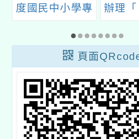
工
度國民中小學專
辦理「
職原住民族語老
悟】1
師暨 原住民族語
市立圖
教學支援工作人
科普
頁面QRcod
員聯合甄選聘任
簡章