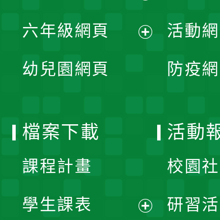
開
展
單
六年級網頁
活動網
選
開
展
單
幼兒園網頁
防疫網
選
開
單
選
檔案下載
活動
單
課程計畫
校園社
學生課表
研習活