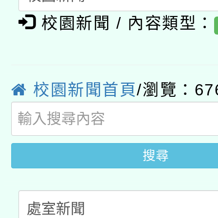
轉知教育部國民及學前
原住民族教育政策研討
年度健康促進學校輔導
校園新聞 / 內容類型：
函轉國立臺灣師範大學
新北市政府教育局辦理「
族教育國際趨勢與發展
業成長研習」實施計畫
轉知有關國立成功大學
族語言臺北學習中心11
師專業成長研習實施計
教育部國民及學前教育署「
文教學共融平台-教案
「族語學習班」招生簡章
校園新聞首頁
/瀏覽：67
方素養工作坊新北場」
年度COVID-19疫苗
件」活動簡章
接種對象擴大為「滿6
搜尋
接種之民眾」措施，延長
月28日止